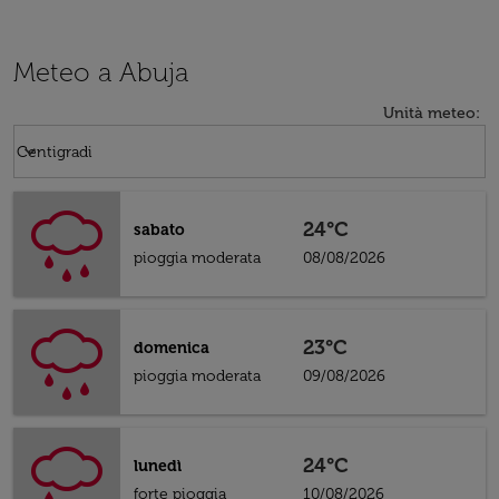
Meteo a Abuja
Unità meteo
:
Weather unit option Centigradi Selected
keyboard_arrow_down
Centigradi
24°C
sabato
pioggia moderata
08/08/2026
23°C
domenica
pioggia moderata
09/08/2026
24°C
lunedì
forte pioggia
10/08/2026