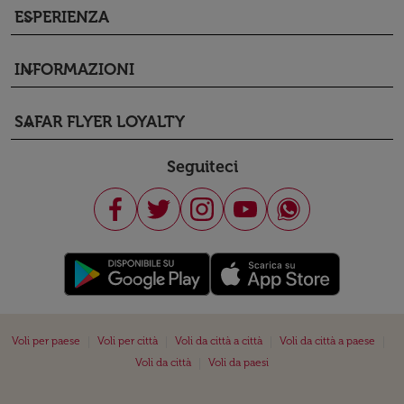
ESPERIENZA
keyboard_arrow_down
INFORMAZIONI
keyboard_arrow_down
SAFAR FLYER LOYALTY
keyboard_arrow_down
Seguiteci
|
|
|
|
Voli per paese
Voli per città
Voli da città a città
Voli da città a paese
|
Voli da città
Voli da paesi