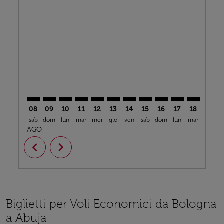
BLQ–ABV: cmp-view-offers-disclaimer. Trova offerte
BLQ–ABV: cmp-view-offers-disclaimer. Trova offe
BLQ–ABV: cmp-view-offers-disclaimer. Trova 
BLQ–ABV: cmp-view-offers-disclaimer. T
BLQ–ABV: cmp-view-offers-disclaime
BLQ–ABV: cmp-view-offers-discl
BLQ–ABV: cmp-view-offers-d
BLQ–ABV: cmp-view-offe
BLQ–ABV: cmp-view-
BLQ–ABV: cmp-
BLQ–ABV: 
BLQ–A
B
08
09
10
11
12
13
14
15
16
17
18
19
sab
dom
lun
mar
mer
gio
ven
sab
dom
lun
mar
mer
g
AGO
chevron_left
chevron_right
Biglietti per Voli Economici da Bologna
a Abuja