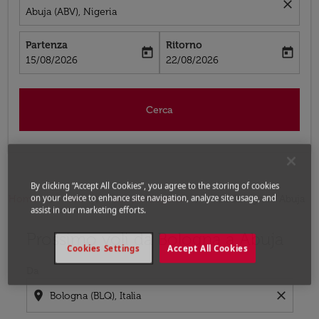
close
Abuja (ABV), Nigeria
Partenza
Ritorno
today
today
fc-booking-departure-date-aria-label
fc-booking-return-date-aria-label
15/08/2026
22/08/2026
Cerca
By clicking “Accept All Cookies”, you agree to the storing of cookies
on your device to enhance site navigation, analyze site usage, and
Home
Voli
Voli per Nigeria
Voli Bologna - Abuja
assist in our marketing efforts.
Prossimo voli da Bologna a Abuja
Prova ad aggiornare il tuo percorso (origine e/o destina
Cookies Settings
Accept All Cookies
Da
location_on
close