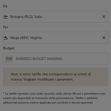
Da
flight_takeoff
close
Per
flight_land
close
Budget
EUR
Non ci sono tariffe che corrispondono ai criteri di ricerca. Vogliate 
Non ci sono tariffe che corrispondono ai criteri di
ricerca. Vogliate modificare i parametri.
* Le tariffe riportate sono state raccolte nelle ultime 48 ore e potrebbero non
essere più disponibili al momento della prenotazione. Tariffe e addebiti
addizionali possono essere applicate per prodotti e servizi opzionali.