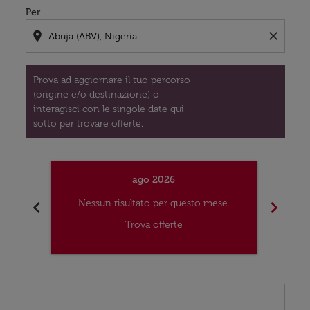
Per
location_on
close
Prova ad aggiornare il tuo percorso
(origine e/o destinazione) o
interagisci con le singole date qui
sotto per trovare offerte.
ago 2026
chevron_left
chevron_right
Nessun risultato per questo mese.
Nes
Trova offerte
Displaying fares for agosto-2026