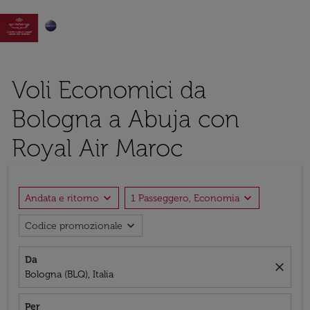

Voli Economici da
Bologna a Abuja con
Royal Air Maroc
expand_more
expand_more
Andata e ritorno
1 Passeggero, Economia
expand_more
Codice promozionale
Da
close
Bologna (BLQ), Italia
Per