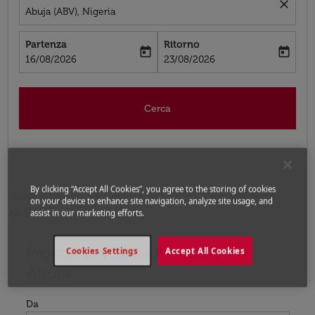
close
Abuja (ABV), Nigeria
Partenza
Ritorno
today
today
fc-booking-departure-date-aria-label
fc-booking-return-date-aria-label
16/08/2026
23/08/2026
Cerca
By clicking “Accept All Cookies”, you agree to the storing of cookies
Home
Voli
Voli per Nigeria
Voli Marrakech -
on your device to enhance site navigation, analyze site usage, and
Abuja
assist in our marketing efforts.
Prossimo voli da Marrakech a
Prova ad aggiornare il tuo percorso (origine e/o destina
Cookies Settings
Accept All Cookies
Abuja
Da