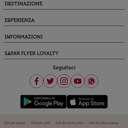
DESTINAZIONE
keyboard_arrow_down
ESPERIENZA
keyboard_arrow_down
INFORMAZIONI
keyboard_arrow_down
SAFAR FLYER LOYALTY
keyboard_arrow_down
Seguiteci
|
|
|
|
Voli per paese
Voli per città
Voli da città a città
Voli da città a paese