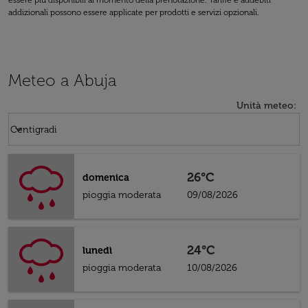
essere più disponibili al momento della prenotazione. Tariffe e addebiti
addizionali possono essere applicate per prodotti e servizi opzionali.
Meteo a Abuja
Unità meteo
:
Weather unit option Centigradi Selected
keyboard_arrow_down
Centigradi
26°C
domenica
pioggia moderata
09/08/2026
24°C
lunedì
pioggia moderata
10/08/2026