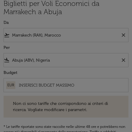
Biglietti per Voli Economici da
Marrakech a Abuja
Da
flight_takeoff
close
Per
flight_land
close
Budget
EUR
Non ci sono tariffe che corrispondono ai criteri di ricerca. Vogliate 
Non ci sono tariffe che corrispondono ai criteri di
ricerca. Vogliate modificare i parametri.
* Le tariffe riportate sono state raccolte nelle ultime 48 ore e potrebbero non