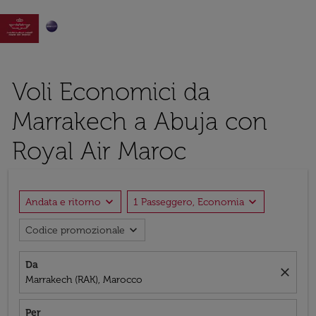

Voli Economici da
Marrakech a Abuja con
Royal Air Maroc
expand_more
expand_more
Andata e ritorno
1 Passeggero, Economia
expand_more
Codice promozionale
Da
close
Marrakech (RAK), Marocco
Per