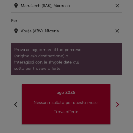
location_on
close
Per
location_on
close
Prova ad aggiornare il tuo percorso
(origine e/o destinazione) o
interagisci con le singole date qui
sotto per trovare offerte.
ago 2026
chevron_left
chevron_right
Nessun risultato per questo mese.
Nes
Trova offerte