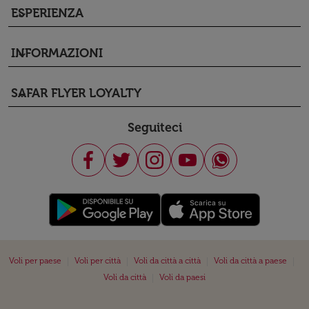
ESPERIENZA
keyboard_arrow_down
INFORMAZIONI
keyboard_arrow_down
SAFAR FLYER LOYALTY
keyboard_arrow_down
Seguiteci
|
|
|
|
Voli per paese
Voli per città
Voli da città a città
Voli da città a paese
|
Voli da città
Voli da paesi