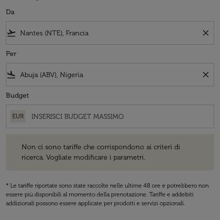
Da
flight_takeoff
close
Per
flight_land
close
Budget
EUR
Non ci sono tariffe che corrispondono ai criteri di ricerca. Vogliate 
Non ci sono tariffe che corrispondono ai criteri di
ricerca. Vogliate modificare i parametri.
* Le tariffe riportate sono state raccolte nelle ultime 48 ore e potrebbero non
essere più disponibili al momento della prenotazione. Tariffe e addebiti
addizionali possono essere applicate per prodotti e servizi opzionali.