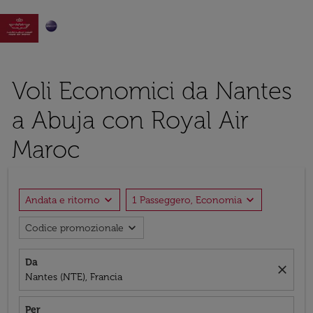

Voli Economici da Nantes
a Abuja con Royal Air
Maroc
expand_more
expand_more
Andata e ritorno
1 Passeggero, Economia
expand_more
Codice promozionale
Da
close
Nantes (NTE), Francia
Per