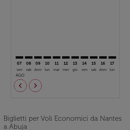
NTE–ABV: cmp-view-offers-disclaimer. Trova offerte
NTE–ABV: cmp-view-offers-disclaimer. Trova offe
NTE–ABV: cmp-view-offers-disclaimer. Trova 
NTE–ABV: cmp-view-offers-disclaimer. T
NTE–ABV: cmp-view-offers-disclaime
NTE–ABV: cmp-view-offers-discl
NTE–ABV: cmp-view-offers-d
NTE–ABV: cmp-view-offe
NTE–ABV: cmp-view-
NTE–ABV: cmp-
NTE–ABV: 
NTE–A
N
07
08
09
10
11
12
13
14
15
16
17
18
ven
sab
dom
lun
mar
mer
gio
ven
sab
dom
lun
mar
m
AGO
chevron_left
chevron_right
Biglietti per Voli Economici da Nantes
a Abuja