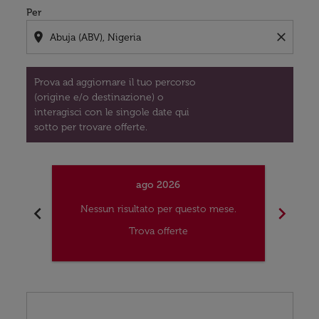
Per
location_on
close
Prova ad aggiornare il tuo percorso
(origine e/o destinazione) o
interagisci con le singole date qui
sotto per trovare offerte.
ago 2026
chevron_left
chevron_right
Nessun risultato per questo mese.
Nes
Trova offerte
Displaying fares for agosto-2026