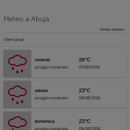
Meteo a Abuja
Unità meteo
:
Weather unit option Centigradi Selected
keyboard_arrow_down
Centigradi
26°C
venerdì
pioggia moderata
07/08/2026
23°C
sabato
pioggia moderata
08/08/2026
23°C
domenica
pioggia moderata
09/08/2026