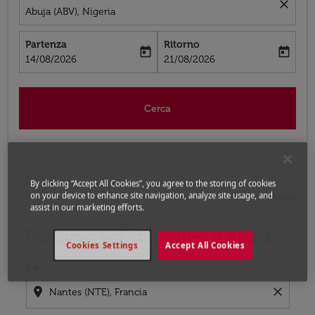
close
Abuja (ABV), Nigeria
Partenza
Ritorno
today
today
fc-booking-departure-date-aria-label
fc-booking-return-date-aria-label
14/08/2026
21/08/2026
Cerca
By clicking “Accept All Cookies”, you agree to the storing of cookies
on your device to enhance site navigation, analyze site usage, and
Home
Voli
Voli per Nigeria
Voli Nantes - Abuja
assist in our marketing efforts.
Prossimo voli da Nantes a Abuja
Prova ad aggiornare il tuo percorso (origine e/o destina
Cookies Settings
Accept All Cookies
Da
location_on
close