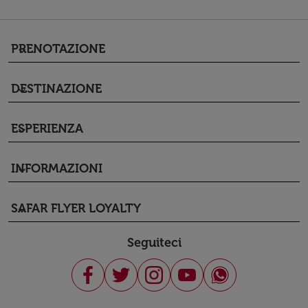
PRENOTAZIONE
keyboard_arrow_down
DESTINAZIONE
keyboard_arrow_down
ESPERIENZA
keyboard_arrow_down
INFORMAZIONI
keyboard_arrow_down
SAFAR FLYER LOYALTY
keyboard_arrow_down
Seguiteci