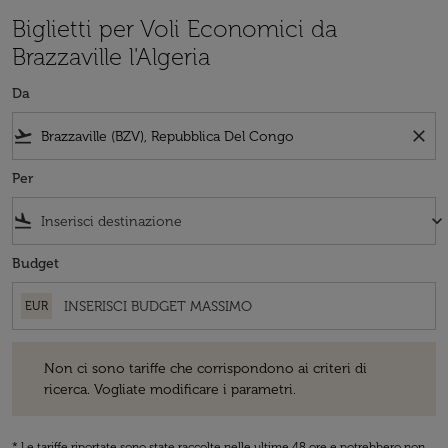
Biglietti per Voli Economici da
Brazzaville l'Algeria
Da
flight_takeoff
close
Per
flight_land
keyboard_arrow_down
Budget
EUR
Non ci sono tariffe che corrispondono ai criteri di ricerca. Vogliate 
Non ci sono tariffe che corrispondono ai criteri di
ricerca. Vogliate modificare i parametri.
* Le tariffe riportate sono state raccolte nelle ultime 48 ore e potrebbero non