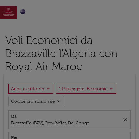

Voli Economici da
Brazzaville l'Algeria con
Royal Air Maroc
expand_more
expand_more
Andata e ritorno
1 Passeggero, Economia
expand_more
Codice promozionale
Da
close
Brazzaville (BZV), Repubblica Del Congo
Per