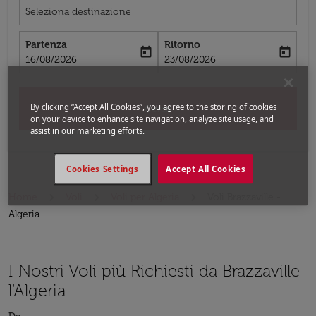
Seleziona destinazione
Partenza
Ritorno
today
today
fc-booking-departure-date-aria-label
fc-booking-return-date-aria-label
16/08/2026
23/08/2026
By clicking “Accept All Cookies”, you agree to the storing of cookies
Cerca
on your device to enhance site navigation, analyze site usage, and
assist in our marketing efforts.
Cookies Settings
Accept All Cookies
Home
Voli
Voli per Algeria
Voli Brazzaville -
Algeria
I Nostri Voli più Richiesti da Brazzaville
l'Algeria