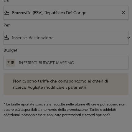
Da
flight_takeoff
close
Per
flight_land
keyboard_arrow_down
Budget
EUR
Non ci sono tariffe che corrispondono ai criteri di ricerca. Vogliate 
Non ci sono tariffe che corrispondono ai criteri di
ricerca. Vogliate modificare i parametri.
* Le tariffe riportate sono state raccolte nelle ultime 48 ore e potrebbero non
essere più disponibili al momento della prenotazione. Tariffe e addebiti
addizionali possono essere applicate per prodotti e servizi opzionali.