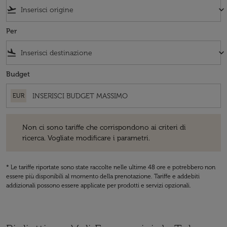
flight_takeoff
keyboard_arrow_down
Per
flight_land
keyboard_arrow_down
Budget
EUR
Non ci sono tariffe che corrispondono ai criteri di ricerca. Vogliate 
Non ci sono tariffe che corrispondono ai criteri di
ricerca. Vogliate modificare i parametri.
* Le tariffe riportate sono state raccolte nelle ultime 48 ore e potrebbero non
essere più disponibili al momento della prenotazione. Tariffe e addebiti
addizionali possono essere applicate per prodotti e servizi opzionali.