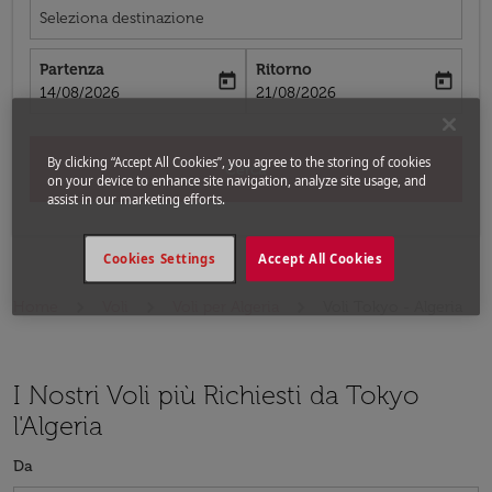
Seleziona destinazione
Partenza
Ritorno
today
today
fc-booking-departure-date-aria-label
fc-booking-return-date-aria-label
14/08/2026
21/08/2026
By clicking “Accept All Cookies”, you agree to the storing of cookies
Cerca
on your device to enhance site navigation, analyze site usage, and
assist in our marketing efforts.
Cookies Settings
Accept All Cookies
Home
Voli
Voli per Algeria
Voli Tokyo - Algeria
I Nostri Voli più Richiesti da Tokyo
l'Algeria
Da