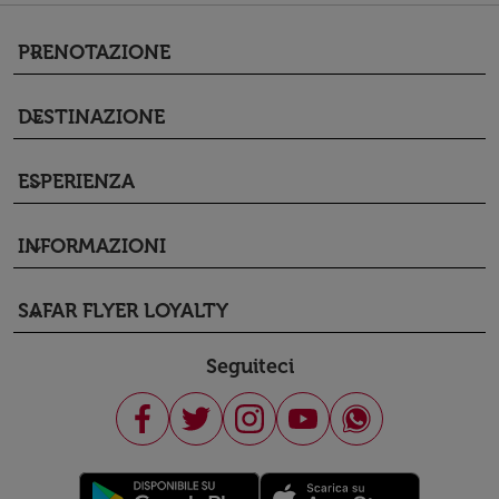
PRENOTAZIONE
keyboard_arrow_down
DESTINAZIONE
keyboard_arrow_down
ESPERIENZA
keyboard_arrow_down
INFORMAZIONI
keyboard_arrow_down
SAFAR FLYER LOYALTY
keyboard_arrow_down
Seguiteci