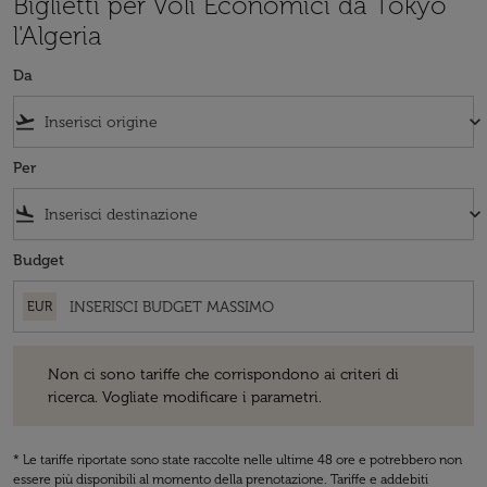
Biglietti per Voli Economici da Tokyo
l'Algeria
Da
flight_takeoff
keyboard_arrow_down
Per
flight_land
keyboard_arrow_down
Budget
EUR
Non ci sono tariffe che corrispondono ai criteri di ricerca. Vogliate 
Non ci sono tariffe che corrispondono ai criteri di
ricerca. Vogliate modificare i parametri.
* Le tariffe riportate sono state raccolte nelle ultime 48 ore e potrebbero non
essere più disponibili al momento della prenotazione. Tariffe e addebiti