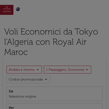

Voli Economici da Tokyo
l'Algeria con Royal Air
Maroc
expand_more
expand_more
Andata e ritorno
1 Passeggero, Economia
expand_more
Codice promozionale
Da
Seleziona origine
Per