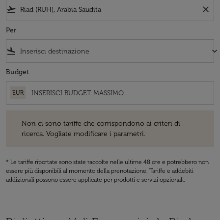
flight_takeoff
close
Per
flight_land
keyboard_arrow_down
Budget
EUR
Non ci sono tariffe che corrispondono ai criteri di ricerca. Vogliate 
Non ci sono tariffe che corrispondono ai criteri di
ricerca. Vogliate modificare i parametri.
* Le tariffe riportate sono state raccolte nelle ultime 48 ore e potrebbero non
essere più disponibili al momento della prenotazione. Tariffe e addebiti
addizionali possono essere applicate per prodotti e servizi opzionali.