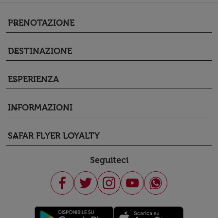
PRENOTAZIONE
keyboard_arrow_down
DESTINAZIONE
keyboard_arrow_down
ESPERIENZA
keyboard_arrow_down
INFORMAZIONI
keyboard_arrow_down
SAFAR FLYER LOYALTY
keyboard_arrow_down
Seguiteci