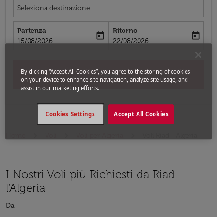
Seleziona destinazione
Partenza
Ritorno
today
today
fc-booking-departure-date-aria-label
fc-booking-return-date-aria-label
15/08/2026
22/08/2026
By clicking “Accept All Cookies”, you agree to the storing of cookies
Cerca
on your device to enhance site navigation, analyze site usage, and
assist in our marketing efforts.
Cookies Settings
Accept All Cookies
Home
Voli
Voli per Algeria
Voli Riad - Algeria
I Nostri Voli più Richiesti da Riad
l'Algeria
Da