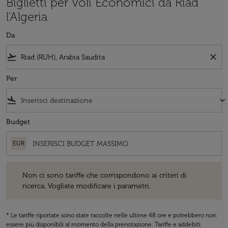
Biglietti per Voli Economici da Riad
l'Algeria
Da
flight_takeoff
close
Per
flight_land
keyboard_arrow_down
Budget
EUR
Non ci sono tariffe che corrispondono ai criteri di ricerca. Vogliate 
Non ci sono tariffe che corrispondono ai criteri di
ricerca. Vogliate modificare i parametri.
* Le tariffe riportate sono state raccolte nelle ultime 48 ore e potrebbero non
essere più disponibili al momento della prenotazione. Tariffe e addebiti