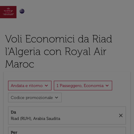

Voli Economici da Riad
l'Algeria con Royal Air
Maroc
expand_more
expand_more
Andata e ritorno
1 Passeggero, Economia
expand_more
Codice promozionale
Da
close
Riad (RUH), Arabia Saudita
Per