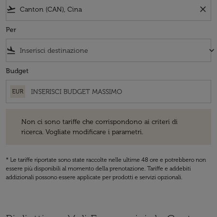
flight_takeoff
close
Per
flight_land
keyboard_arrow_down
Budget
EUR
Non ci sono tariffe che corrispondono ai criteri di ricerca. Vogliate 
Non ci sono tariffe che corrispondono ai criteri di
ricerca. Vogliate modificare i parametri.
* Le tariffe riportate sono state raccolte nelle ultime 48 ore e potrebbero non
essere più disponibili al momento della prenotazione. Tariffe e addebiti
addizionali possono essere applicate per prodotti e servizi opzionali.