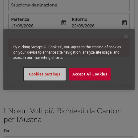
Seleziona destinazione
Partenza
Ritorno
today
today
fc-booking-departure-date-aria-label
fc-booking-return-date-aria-label
15/08/2026
22/08/2026
By clicking “Accept All Cookies”, you agree to the storing of cookies
Cerca
on your device to enhance site navigation, analyze site usage, and
assist in our marketing efforts.
Cookies Settings
Accept All Cookies
Home
Voli
Voli per Austria
Voli Canton - Austria
I Nostri Voli più Richiesti da Canton
per l'Austria
Da