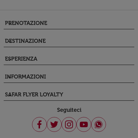
PRENOTAZIONE
keyboard_arrow_down
DESTINAZIONE
keyboard_arrow_down
ESPERIENZA
keyboard_arrow_down
INFORMAZIONI
keyboard_arrow_down
SAFAR FLYER LOYALTY
keyboard_arrow_down
Seguiteci