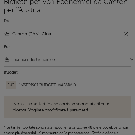
Biglietti per Voli Economici da Canton
per l'Austria
Da
flight_takeoff
close
Per
flight_land
keyboard_arrow_down
Budget
EUR
Non ci sono tariffe che corrispondono ai criteri di ricerca. Vogliate 
Non ci sono tariffe che corrispondono ai criteri di
ricerca. Vogliate modificare i parametri.
* Le tariffe riportate sono state raccolte nelle ultime 48 ore e potrebbero non
essere più disponibili al momento della prenotazione. Tariffe e addebiti