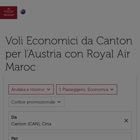

Voli Economici da Canton
per l'Austria con Royal Air
Maroc
expand_more
expand_more
Andata e ritorno
1 Passeggero, Economia
expand_more
Codice promozionale
Da
close
Canton (CAN), Cina
Per