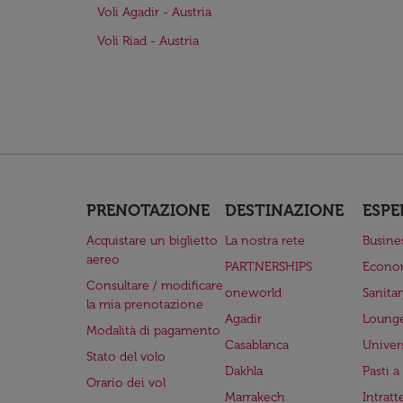
Voli Agadir - Austria
Voli Riad - Austria
PRENOTAZIONE
DESTINAZIONE
ESPE
Acquistare un biglietto
La nostra rete
Busine
aereo
PARTNERSHIPS
Econo
Consultare / modificare
oneworld
Sanita
la mia prenotazione
Agadir
Lounge
Modalità di pagamento
Casablanca
Univer
Stato del volo
Dakhla
Pasti 
Orario dei vol
Marrakech
Intrat