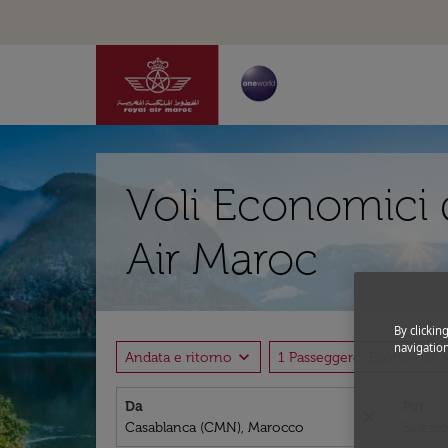
Voli Economici 
Air Maroc
By clickin
navigation
expand_more
expand
Andata e ritorno
1 Passeggero, Economia
Da
Per
close