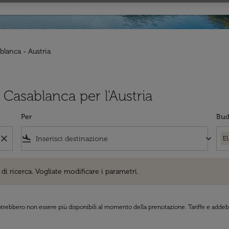
blanca - Austria
a Casablanca per l'Austria
Per
Bud
close
flight_land
keyboard_arrow_down
E
cerca. Vogliate modificare i parametri.
di ricerca. Vogliate modificare i parametri.
 potrebbero non essere più disponibili al momento della prenotazione. Tariffe e addebi