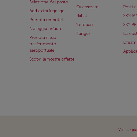
Selezione del posto
Ouarzazate
Posti 
Add extra luggage
Rabat
SKYRA
Prenota un hotel
Tétouan
SKY PR
Noleggia un'auto
Tanger
La nost
Prenota il tuo
Dreaml
trasferimento
aeroportuale
Applic
Scopri le nostre offerte
Voli per pa