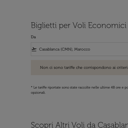
Biglietti per Voli Economici
Da
flight_takeoff
Non ci sono tariffe che corrispondono ai criteri di ri
Non ci sono tariffe che corrispondono ai criteri 
* Le tariffe riportate sono state raccolte nelle ultime 48 ore e
opzionali.
Scopri Altri Voli da Casablan