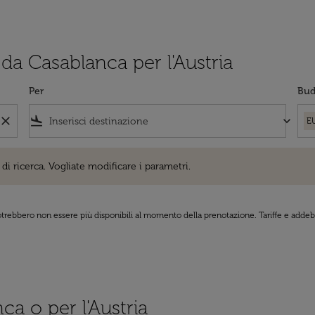
 da Casablanca per l'Austria
Per
Bud
close
flight_land
keyboard_arrow_down
E
cerca. Vogliate modificare i parametri.
di ricerca. Vogliate modificare i parametri.
 potrebbero non essere più disponibili al momento della prenotazione. Tariffe e addebi
ca o per l'Austria