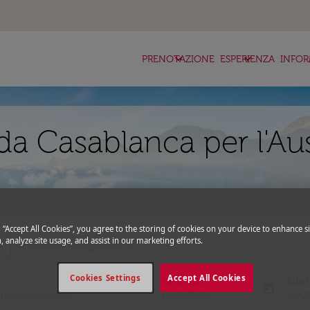
keyboard_arrow_down
keyboard_arrow_down
ke
PRENOTAZIONE
ESPERIENZA
INFOR
da Casablanca per l'Au
g “Accept All Cookies”, you agree to the storing of cookies on your device to enhance si
, analyze site usage, and assist in our marketing efforts.
_more
expand_more
Codice promozionale
Cookies Settings
Accept All Cookies
Partenza
Rito
today
fc-booking-departure-date-aria-l
fc-bo
15/08/2026
22/0