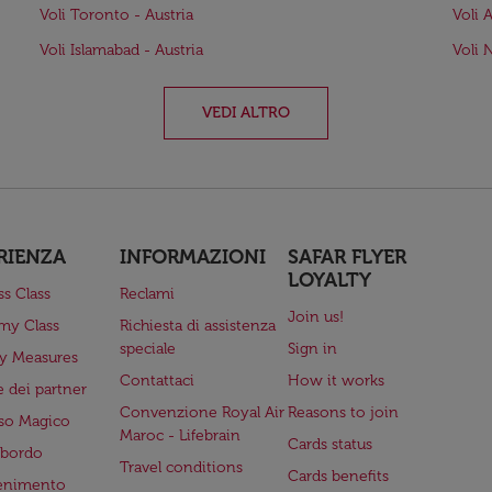
Voli Toronto - Austria
Voli 
Voli Islamabad - Austria
Voli 
VEDI ALTRO
RIENZA
INFORMAZIONI
SAFAR FLYER
LOYALTY
ss Class
Reclami
Join us!
my Class
Richiesta di assistenza
speciale
Sign in
ry Measures
Contattaci
How it works
 dei partner
Convenzione Royal Air
Reasons to join
so Magico
Maroc - Lifebrain
Cards status
a bordo
Travel conditions
Cards benefits
tenimento