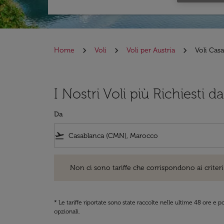
Home
Voli
Voli per Austria
Voli Casa
I Nostri Voli più Richiesti d
Da
flight_takeoff
Non ci sono tariffe che corrispondono ai criteri di ri
Non ci sono tariffe che corrispondono ai criteri 
* Le tariffe riportate sono state raccolte nelle ultime 48 ore e
opzionali.