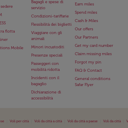
Bagagli e spese di
Earn miles
a sedere
servizio
Spend miles
M
Condizioni-tariffarie
Cash & Miles
ESS
Flessibilità dei biglietti
Our offers
ra flotta
Viaggiare con gli
Our Partners
animali
iner
Get my card number
Minori incustoditi
ations Mobile
Claim missing miles
Presenze speciali
Forgot my pin
Passeggeri con
mobilità ridotta
FAQ & Contact
Incidenti con il
General conditions
bagaglio
Safar Flyer
Dichiarazione di
accessibilità
|
|
|
|
|
ese
Voli per città
Voli da città a città
Voli da città a paese
Voli da città
V