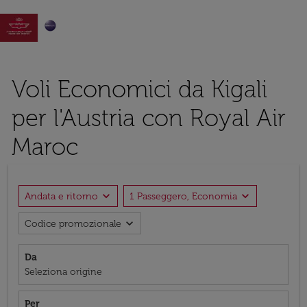

Voli Economici da Kigali
per l'Austria con Royal Air
Maroc
expand_more
expand_more
Andata e ritorno
1 Passeggero, Economia
expand_more
Codice promozionale
Da
Seleziona origine
Per