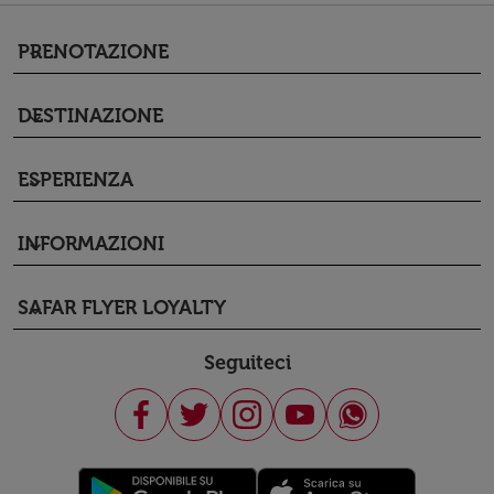
PRENOTAZIONE
keyboard_arrow_down
DESTINAZIONE
keyboard_arrow_down
ESPERIENZA
keyboard_arrow_down
INFORMAZIONI
keyboard_arrow_down
SAFAR FLYER LOYALTY
keyboard_arrow_down
Seguiteci