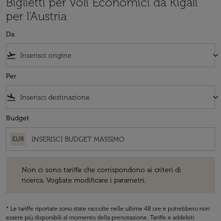
Biglietti per Voli Economici da Kigali
per l'Austria
Da
flight_takeoff
keyboard_arrow_down
Per
flight_land
keyboard_arrow_down
Budget
EUR
Non ci sono tariffe che corrispondono ai criteri di ricerca. Vogliate 
Non ci sono tariffe che corrispondono ai criteri di
ricerca. Vogliate modificare i parametri.
* Le tariffe riportate sono state raccolte nelle ultime 48 ore e potrebbero non
essere più disponibili al momento della prenotazione. Tariffe e addebiti