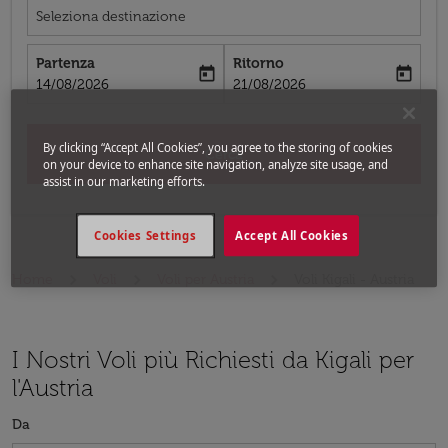
Seleziona destinazione
Partenza
Ritorno
today
today
fc-booking-departure-date-aria-label
fc-booking-return-date-aria-label
14/08/2026
21/08/2026
By clicking “Accept All Cookies”, you agree to the storing of cookies
Cerca
on your device to enhance site navigation, analyze site usage, and
assist in our marketing efforts.
Cookies Settings
Accept All Cookies
Home
Voli
Voli per Austria
Voli Kigali - Austria
I Nostri Voli più Richiesti da Kigali per
l'Austria
Da