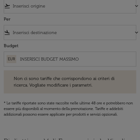
flight_takeoff
keyboard_arrow_down
Per
flight_land
keyboard_arrow_down
Budget
EUR
Non ci sono tariffe che corrispondono ai criteri di ricerca. Vogliate 
Non ci sono tariffe che corrispondono ai criteri di
ricerca. Vogliate modificare i parametri.
* Le tariffe riportate sono state raccolte nelle ultime 48 ore e potrebbero non
essere più disponibili al momento della prenotazione. Tariffe e addebiti
addizionali possono essere applicate per prodotti e servizi opzionali.