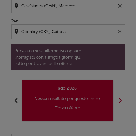
location_on
close
Per
location_on
close
Prova un mese alternativo oppure
interagisci con i singoli giorni qui
sotto per trovare delle offerte.
ago 2026
chevron_left
chevron_right
Nessun risultato per questo mese.
Trova offerte
Tip