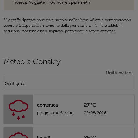
ricerca. Vogliate modificare i parametri.
* Le tariffe riportate sono state raccolte nelle ultime 48 ore e potrebbero non
essere più disponibili al momento della prenotazione. Tariffe e addebiti
addizionali possono essere applicate per prodotti e servizi opzionali.
Meteo a Conakry
Unità meteo
:
Weather unit option Centigradi Selected
keyboard_arrow_down
Centigradi
27°C
domenica
pioggia moderata
09/08/2026
25°C
lunedì