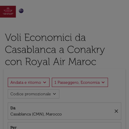

Voli Economici da
Casablanca a Conakry
con Royal Air Maroc
expand_more
expand_more
Andata e ritorno
1 Passeggero, Economia
expand_more
Codice promozionale
Da
close
Casablanca (CMN), Marocco
Per