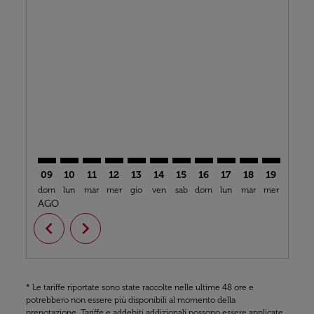
Displaying fares for agosto-2026
CMN–CKY: cmp-view-offers-disclaimer. Trova offerte
CMN–CKY: cmp-view-offers-disclaimer. Trova off
CMN–CKY: cmp-view-offers-disclaimer. Trova
CMN–CKY: cmp-view-offers-disclaimer. T
CMN–CKY: cmp-view-offers-disclaime
CMN–CKY: cmp-view-offers-discl
CMN–CKY: cmp-view-offers-d
CMN–CKY: cmp-view-off
CMN–CKY: cmp-view
CMN–CKY: cmp-
CMN–CKY: 
CMN–C
C
09
10
11
12
13
14
15
16
17
18
19
20
dom
lun
mar
mer
gio
ven
sab
dom
lun
mar
mer
gio
v
AGO
chevron_left
chevron_right
* Le tariffe riportate sono state raccolte nelle ultime 48 ore e
potrebbero non essere più disponibili al momento della
prenotazione. Tariffe e addebiti addizionali possono essere applicate