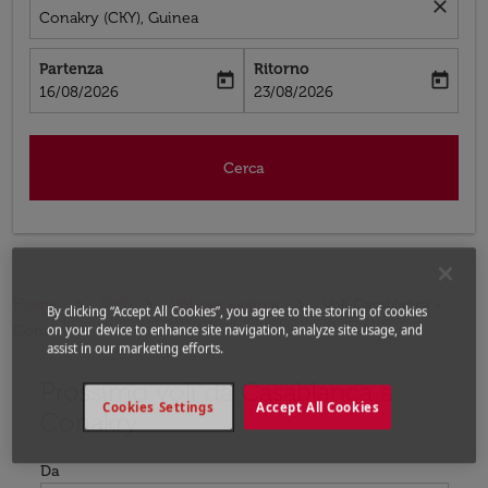
close
Conakry (CKY), Guinea
Partenza
Ritorno
today
today
fc-booking-departure-date-aria-label
fc-booking-return-date-aria-label
16/08/2026
23/08/2026
Cerca
Home
Voli
Voli per Guinea
Voli Casablanca -
By clicking “Accept All Cookies”, you agree to the storing of cookies
on your device to enhance site navigation, analyze site usage, and
Conakry
assist in our marketing efforts.
Prossimo voli da Casablanca a
Prova un mese alternativo oppure interagisci con i singo
Cookies Settings
Accept All Cookies
Conakry
Da