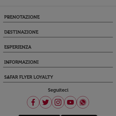
PRENOTAZIONE
keyboard_arrow_down
DESTINAZIONE
keyboard_arrow_down
ESPERIENZA
keyboard_arrow_down
INFORMAZIONI
keyboard_arrow_down
SAFAR FLYER LOYALTY
keyboard_arrow_down
Seguiteci