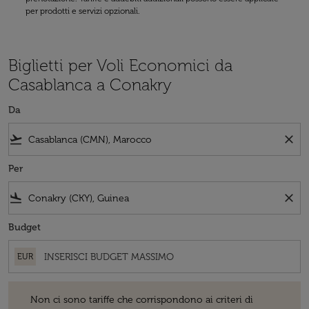
per prodotti e servizi opzionali.
Biglietti per Voli Economici da
Casablanca a Conakry
Da
flight_takeoff
close
Per
flight_land
close
Budget
EUR
Non ci sono tariffe che corrispondono ai criteri di ricerca. Vogliate 
Non ci sono tariffe che corrispondono ai criteri di