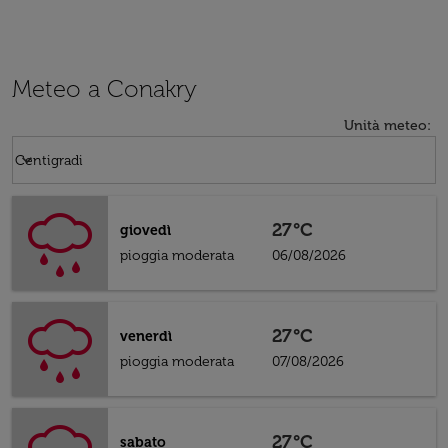
Meteo a Conakry
Unità meteo
:
Weather unit option Centigradi Selected
keyboard_arrow_down
Centigradi
27°C
giovedì
pioggia moderata
06/08/2026
27°C
venerdì
pioggia moderata
07/08/2026
27°C
sabato