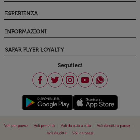
ESPERIENZA
keyboard_arrow_down
INFORMAZIONI
keyboard_arrow_down
SAFAR FLYER LOYALTY
keyboard_arrow_down
Seguiteci
|
|
|
|
Voli per paese
Voli per città
Voli da città a città
Voli da città a paese
|
Voli da città
Voli da paesi