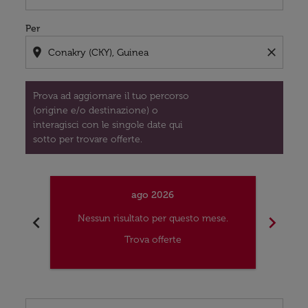
Per
location_on
close
Prova ad aggiornare il tuo percorso
(origine e/o destinazione) o
interagisci con le singole date qui
sotto per trovare offerte.
ago 2026
chevron_left
chevron_right
Nessun risultato per questo mese.
Nes
Trova offerte