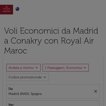

Voli Economici da Madrid
a Conakry con Royal Air
Maroc
expand_more
expand_more
Andata e ritorno
1 Passeggero, Economia
expand_more
Codice promozionale
Da
close
Madrid (MAD), Spagna
Per