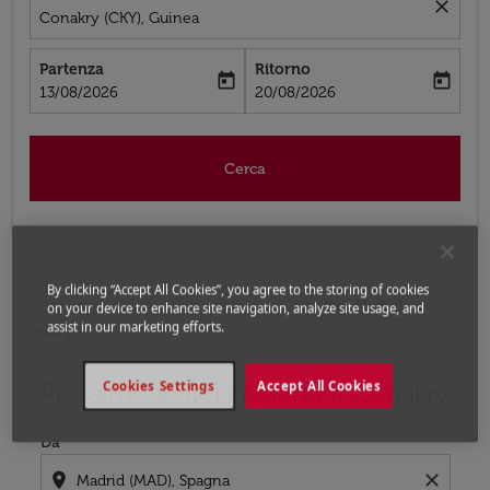
close
Conakry (CKY), Guinea
Partenza
Ritorno
today
today
fc-booking-departure-date-aria-label
fc-booking-return-date-aria-label
13/08/2026
20/08/2026
Cerca
By clicking “Accept All Cookies”, you agree to the storing of cookies
Home
Voli
Voli per Guinea
Voli Madrid -
on your device to enhance site navigation, analyze site usage, and
assist in our marketing efforts.
Conakry
Prossimo voli da Madrid a Conakry
Cookies Settings
Accept All Cookies
Prova ad aggiornare il tuo percorso (origine e/o destina
Da
location_on
close