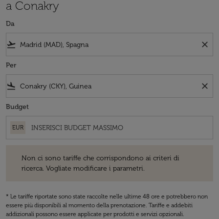
a Conakry
Da
flight_takeoff
close
Per
flight_land
close
Budget
EUR
Non ci sono tariffe che corrispondono ai criteri di ricerca. Vogliate 
Non ci sono tariffe che corrispondono ai criteri di
ricerca. Vogliate modificare i parametri.
* Le tariffe riportate sono state raccolte nelle ultime 48 ore e potrebbero non
essere più disponibili al momento della prenotazione. Tariffe e addebiti
addizionali possono essere applicate per prodotti e servizi opzionali.