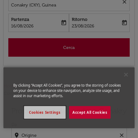
close
Conakry (CKY), Guinea
Partenza
Ritorno
today
today
fc-booking-departure-date-aria-label
fc-booking-return-date-aria-label
16/08/2026
23/08/2026
Cerca
By clicking “Accept All Cookies”, you agree to the storing of cookies
Home
Voli
Voli per Guinea
Voli Londra -
on your device to enhance site navigation, analyze site usage, and
Conakry
assist in our marketing efforts.
Prossimo voli da Londra a Conakry
Prova un mese alternativo oppure interagisci con i singo
Cookies Settings
Accept All Cookies
Da
location_on
close