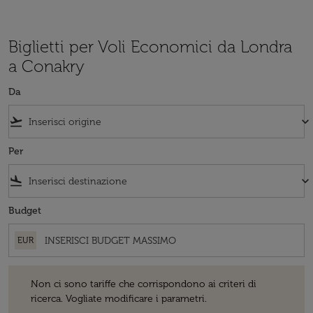
Biglietti per Voli Economici da Londra
a Conakry
Da
flight_takeoff
keyboard_arrow_down
Per
flight_land
keyboard_arrow_down
Budget
EUR
Non ci sono tariffe che corrispondono ai criteri di ricerca. Vogliate 
Non ci sono tariffe che corrispondono ai criteri di
ricerca. Vogliate modificare i parametri.