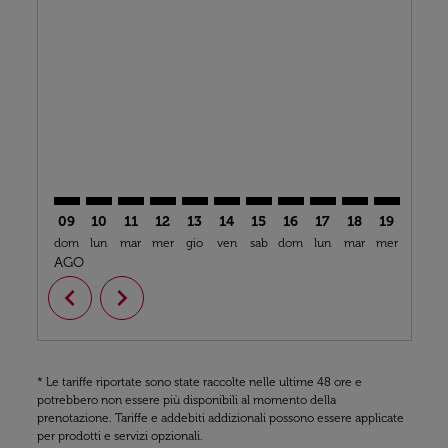
LON–CKY: cmp-view-offers-disclaimer. Trova offerte
LON–CKY: cmp-view-offers-disclaimer. Trova offe
LON–CKY: cmp-view-offers-disclaimer. Trova
LON–CKY: cmp-view-offers-disclaimer. T
LON–CKY: cmp-view-offers-disclaime
LON–CKY: cmp-view-offers-discl
LON–CKY: cmp-view-offers-d
LON–CKY: cmp-view-offe
LON–CKY: cmp-view-
LON–CKY: cmp-
LON–CKY: 
LON–C
L
09
10
11
12
13
14
15
16
17
18
19
20
dom
lun
mar
mer
gio
ven
sab
dom
lun
mar
mer
gio
v
AGO
chevron_left
chevron_right
* Le tariffe riportate sono state raccolte nelle ultime 48 ore e
potrebbero non essere più disponibili al momento della
prenotazione. Tariffe e addebiti addizionali possono essere applicate
per prodotti e servizi opzionali.