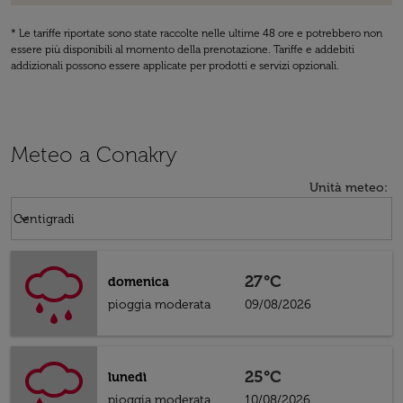
* Le tariffe riportate sono state raccolte nelle ultime 48 ore e potrebbero non
essere più disponibili al momento della prenotazione. Tariffe e addebiti
addizionali possono essere applicate per prodotti e servizi opzionali.
Meteo a Conakry
Unità meteo
:
Weather unit option Centigradi Selected
keyboard_arrow_down
Centigradi
27°C
domenica
pioggia moderata
09/08/2026
25°C
lunedì
pioggia moderata
10/08/2026