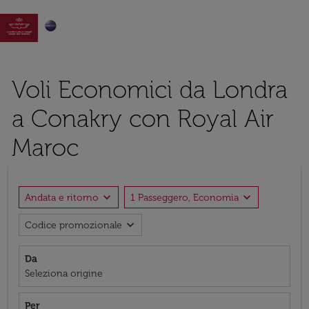

Voli Economici da Londra
a Conakry con Royal Air
Maroc
expand_more
expand_more
Andata e ritorno
1 Passeggero, Economia
expand_more
Codice promozionale
Da
Seleziona origine
Per