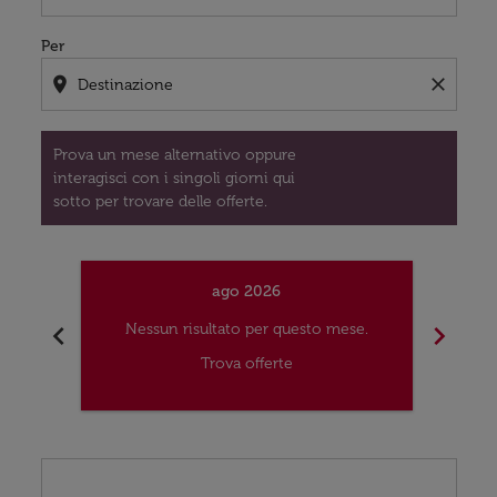
Per
location_on
close
Prova un mese alternativo oppure
interagisci con i singoli giorni qui
sotto per trovare delle offerte.
ago 2026
chevron_left
chevron_right
Nessun risultato per questo mese.
Nes
Trova offerte
Displaying fares for agosto-2026