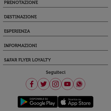
PRENOTAZIONE
keyboard_arrow_down
DESTINAZIONE
keyboard_arrow_down
ESPERIENZA
keyboard_arrow_down
INFORMAZIONI
keyboard_arrow_down
SAFAR FLYER LOYALTY
keyboard_arrow_down
Seguiteci