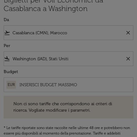
Casablanca a Washington
Da
flight_takeoff
close
Per
flight_land
close
Budget
EUR
Non ci sono tariffe che corrispondono ai criteri di ricerca. Vogliate 
Non ci sono tariffe che corrispondono ai criteri di
ricerca. Vogliate modificare i parametri.
* Le tariffe riportate sono state raccolte nelle ultime 48 ore e potrebbero non
essere più disponibili al momento della prenotazione. Tariffe e addebiti