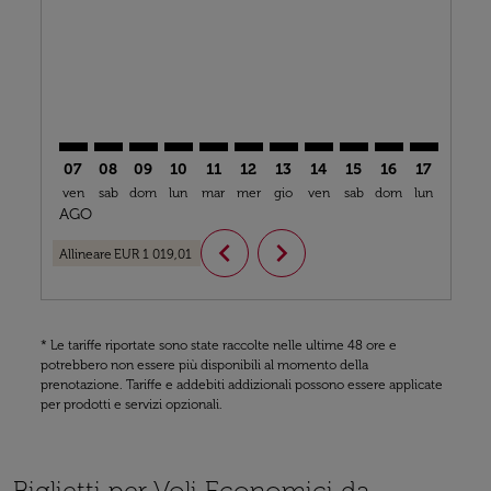
CMN–IAD: cmp-view-offers-disclaimer. Trova offerte
CMN–IAD: cmp-view-offers-disclaimer. Trova off
CMN–IAD: cmp-view-offers-disclaimer. Trova
CMN–IAD: cmp-view-offers-disclaimer. T
CMN–IAD: cmp-view-offers-disclaime
CMN–IAD: cmp-view-offers-discl
CMN–IAD: cmp-view-offers-d
CMN–IAD: cmp-view-offe
CMN–IAD: cmp-view
CMN–IAD: cmp-
CMN–IAD: 
CMN–I
C
07
08
09
10
11
12
13
14
15
16
17
18
ven
sab
dom
lun
mar
mer
gio
ven
sab
dom
lun
mar
m
AGO
chevron_left
chevron_right
Allineare
EUR 1 019,01
* Le tariffe riportate sono state raccolte nelle ultime 48 ore e
potrebbero non essere più disponibili al momento della
prenotazione. Tariffe e addebiti addizionali possono essere applicate
per prodotti e servizi opzionali.
Biglietti per Voli Economici da