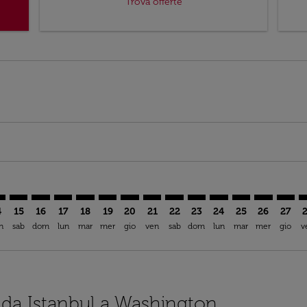
Trova offerte
er. Trova offerte
claimer. Trova offerte
-disclaimer. Trova offerte
fers-disclaimer. Trova offerte
ew-offers-disclaimer. Trova offerte
p-view-offers-disclaimer. Trova offerte
D: cmp-view-offers-disclaimer. Trova offerte
T–IAD: cmp-view-offers-disclaimer. Trova offerte
IST–IAD: cmp-view-offers-disclaimer. Trova offerte
IST–IAD: cmp-view-offers-disclaimer. Trova offerte
IST–IAD: cmp-view-offers-disclaimer. Trova offert
IST–IAD: cmp-view-offers-disclaimer. Trova of
IST–IAD: cmp-view-offers-disclaimer. Tro
IST–IAD: cmp-view-offers-disclaimer.
IST–IAD: cmp-view-offers-disclai
IST–IAD: cmp-view-offers-di
IST–IAD: cmp-view-offer
IST–IAD: cmp-view-o
IST–IAD: cmp-v
IST–IAD: c
IST–IA
I
4
15
16
17
18
19
20
21
22
23
24
25
26
27
n
sab
dom
lun
mar
mer
gio
ven
sab
dom
lun
mar
mer
gio
v
i da Istanbul a Washington