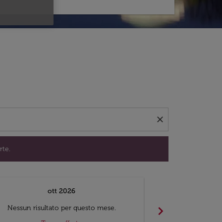
per trovare offerte.
close
rte.
ott 2026
chevron_right
Nessun risultato per questo mese.
Nessun risul