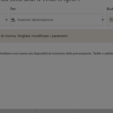
Per
Bud
keyboard_arrow_down
flight_land
keyboard_arrow_down
E
cerca. Vogliate modificare i parametri.
di ricerca. Vogliate modificare i parametri.
 potrebbero non essere più disponibili al momento della prenotazione. Tariffe e addebi