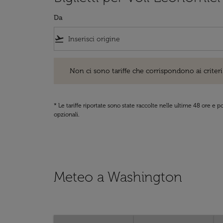
Da
flight_takeoff
Non ci sono tariffe che corrispondono ai criteri di ri
Non ci sono tariffe che corrispondono ai criteri 
* Le tariffe riportate sono state raccolte nelle ultime 48 ore e
opzionali.
Meteo a Washington