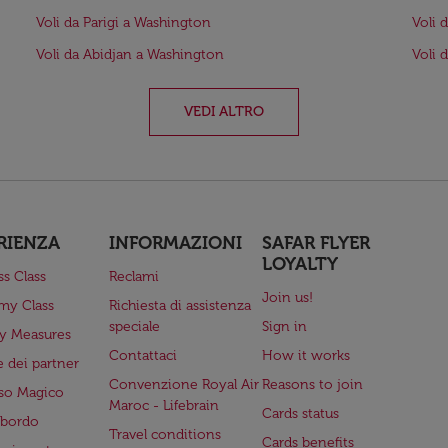
Voli da Parigi a Washington
Voli 
Voli da Abidjan a Washington
Voli 
VEDI ALTRO
RIENZA
INFORMAZIONI
SAFAR FLYER
LOYALTY
ss Class
Reclami
Join us!
my Class
Richiesta di assistenza
speciale
Sign in
ry Measures
Contattaci
How it works
 dei partner
Convenzione Royal Air
Reasons to join
so Magico
Maroc - Lifebrain
Cards status
a bordo
Travel conditions
Cards benefits