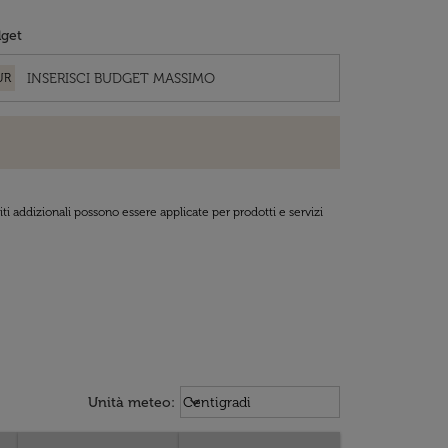
get
UR
ti addizionali possono essere applicate per prodotti e servizi
Weather unit option Centigradi Sel
keyboard_arrow_down
Unità meteo
:
Centigradi