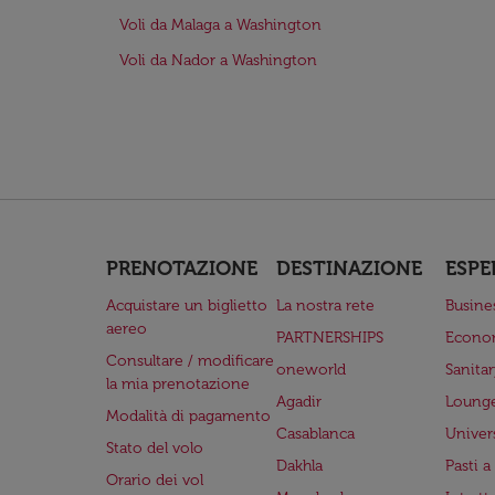
Voli da Malaga a Washington
Voli da Nador a Washington
PRENOTAZIONE
DESTINAZIONE
ESPE
Acquistare un biglietto
La nostra rete
Busine
aereo
PARTNERSHIPS
Econo
Consultare / modificare
oneworld
Sanita
la mia prenotazione
Agadir
Lounge
Modalità di pagamento
Casablanca
Univer
Stato del volo
Dakhla
Pasti 
Orario dei vol