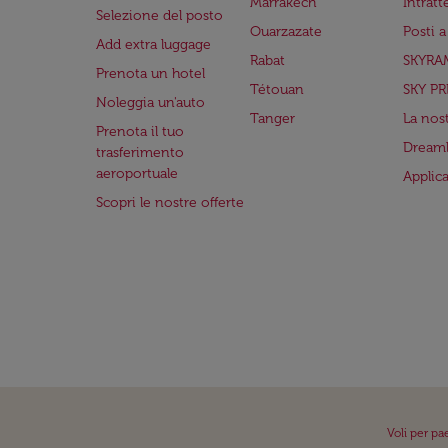
Marrakech
Intrat
Selezione del posto
Ouarzazate
Posti 
Add extra luggage
Rabat
SKYRA
Prenota un hotel
Tétouan
SKY PR
Noleggia un'auto
Tanger
La nost
Prenota il tuo
Dreaml
trasferimento
aeroportuale
Applic
Scopri le nostre offerte
Voli per pa