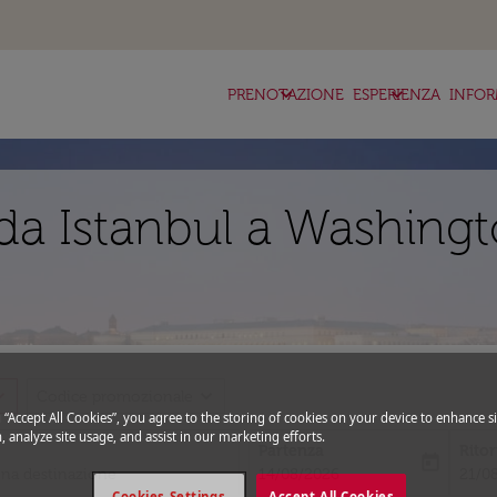
keyboard_arrow_down
keyboard_arrow_down
ke
PRENOTAZIONE
ESPERIENZA
INFOR
da Istanbul a Washing
_more
expand_more
Codice promozionale
g “Accept All Cookies”, you agree to the storing of cookies on your device to enhance si
, analyze site usage, and assist in our marketing efforts.
Partenza
Rito
today
fc-booking-departure-date-aria-l
fc-bo
14/08/2026
21/0
Cookies Settings
Accept All Cookies