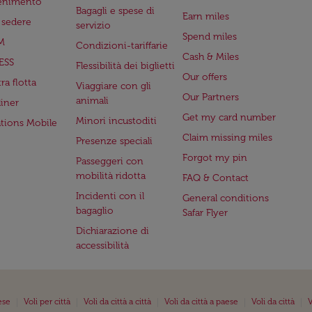
tenimento
Bagagli e spese di
Earn miles
a sedere
servizio
Spend miles
M
Condizioni-tariffarie
Cash & Miles
ESS
Flessibilità dei biglietti
Our offers
ra flotta
Viaggiare con gli
Our Partners
animali
iner
Get my card number
Minori incustoditi
ations Mobile
Claim missing miles
Presenze speciali
Forgot my pin
Passeggeri con
mobilità ridotta
FAQ & Contact
Incidenti con il
General conditions
bagaglio
Safar Flyer
Dichiarazione di
accessibilità
|
|
|
|
|
ese
Voli per città
Voli da città a città
Voli da città a paese
Voli da città
V