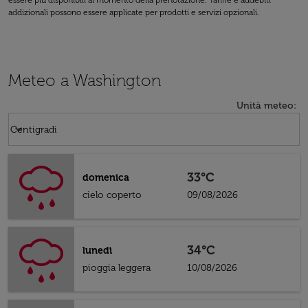
essere più disponibili al momento della prenotazione. Tariffe e addebiti
addizionali possono essere applicate per prodotti e servizi opzionali.
Meteo a Washington
Unità meteo
:
Weather unit option Centigradi Selected
keyboard_arrow_down
Centigradi
33°C
domenica
cielo coperto
09/08/2026
34°C
lunedì
pioggia leggera
10/08/2026