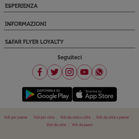
ESPERIENZA
keyboard_arrow_down
INFORMAZIONI
keyboard_arrow_down
SAFAR FLYER LOYALTY
keyboard_arrow_down
Seguiteci
|
|
|
|
Voli per paese
Voli per città
Voli da città a città
Voli da città a paese
|
Voli da città
Voli da paesi