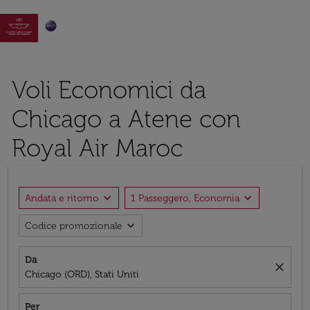

Voli Economici da
Chicago a Atene con
Royal Air Maroc
expand_more
expand_more
Andata e ritorno
1 Passeggero, Economia
expand_more
Codice promozionale
Da
close
Chicago (ORD), Stati Uniti
Per