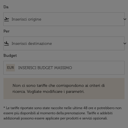
Da
flight_takeoff
keyboard_arrow_down
Per
flight_land
keyboard_arrow_down
Budget
EUR
Non ci sono tariffe che corrispondono ai criteri di ricerca. Vogliate 
Non ci sono tariffe che corrispondono ai criteri di
ricerca. Vogliate modificare i parametri.
* Le tariffe riportate sono state raccolte nelle ultime 48 ore e potrebbero non
essere più disponibili al momento della prenotazione. Tariffe e addebiti
addizionali possono essere applicate per prodotti e servizi opzionali.