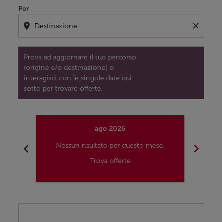
Per
location_on
close
Prova ad aggiornare il tuo percorso
(origine e/o destinazione) o
interagisci con le singole date qui
sotto per trovare offerte.
ago 2026
chevron_left
chevron_right
Nessun risultato per questo mese.
Nes
Trova offerte
Displaying fares for agosto-2026