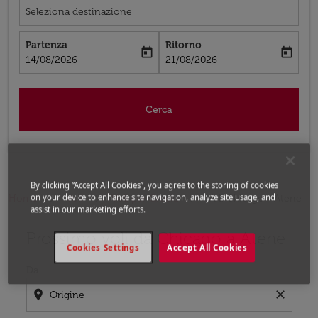
Seleziona destinazione
Partenza
Ritorno
today
today
fc-booking-departure-date-aria-label
fc-booking-return-date-aria-label
14/08/2026
21/08/2026
Cerca
By clicking “Accept All Cookies”, you agree to the storing of cookies
on your device to enhance site navigation, analyze site usage, and
Home
Voli
Voli per Grecia
Voli Chicago - Atene
assist in our marketing efforts.
Prossimo voli da Chicago a Atene
Prova ad aggiornare il tuo percorso (origine e/o destina
Cookies Settings
Accept All Cookies
Da
location_on
close