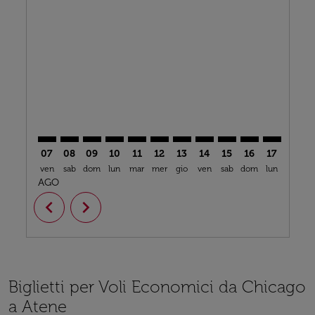
ORD–ATH: cmp-view-offers-disclaimer. Trova offerte
ORD–ATH: cmp-view-offers-disclaimer. Trova off
ORD–ATH: cmp-view-offers-disclaimer. Trova
ORD–ATH: cmp-view-offers-disclaimer. T
ORD–ATH: cmp-view-offers-disclaime
ORD–ATH: cmp-view-offers-discl
ORD–ATH: cmp-view-offers-d
ORD–ATH: cmp-view-offe
ORD–ATH: cmp-view
ORD–ATH: cmp-
ORD–ATH: 
ORD–A
O
07
08
09
10
11
12
13
14
15
16
17
18
ven
sab
dom
lun
mar
mer
gio
ven
sab
dom
lun
mar
m
AGO
chevron_left
chevron_right
Biglietti per Voli Economici da Chicago
a Atene