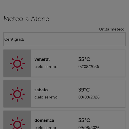
Meteo a Atene
Unità meteo
:
Weather unit option Centigradi Selected
keyboard_arrow_down
Centigradi
35°C
venerdì
cielo sereno
07/08/2026
39°C
sabato
cielo sereno
08/08/2026
35°C
domenica
cielo sereno
09/08/2026