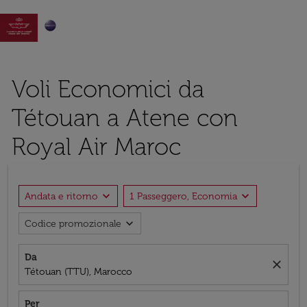

Voli Economici da
Tétouan a Atene con
Royal Air Maroc
expand_more
expand_more
Andata e ritorno
1 Passeggero, Economia
expand_more
Codice promozionale
Da
close
Tétouan (TTU), Marocco
Per