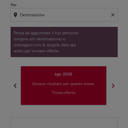
Per
location_on
close
Prova ad aggiornare il tuo percorso
(origine e/o destinazione) o
interagisci con le singole date qui
sotto per trovare offerte.
ago 2026
chevron_left
chevron_right
Nessun risultato per questo mese.
Nes
Trova offerte
Displaying fares for agosto-2026