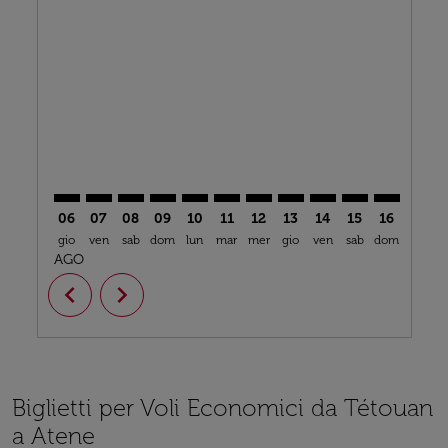
TTU–ATH: cmp-view-offers-disclaimer. Trova offerte
TTU–ATH: cmp-view-offers-disclaimer. Trova offe
TTU–ATH: cmp-view-offers-disclaimer. Trova 
TTU–ATH: cmp-view-offers-disclaimer. T
TTU–ATH: cmp-view-offers-disclaime
TTU–ATH: cmp-view-offers-discl
TTU–ATH: cmp-view-offers-d
TTU–ATH: cmp-view-offe
TTU–ATH: cmp-view-
TTU–ATH: cmp-
TTU–ATH: 
TTU–A
T
06
07
08
09
10
11
12
13
14
15
16
17
gio
ven
sab
dom
lun
mar
mer
gio
ven
sab
dom
lun
m
AGO
chevron_left
chevron_right
Biglietti per Voli Economici da Tétouan
a Atene