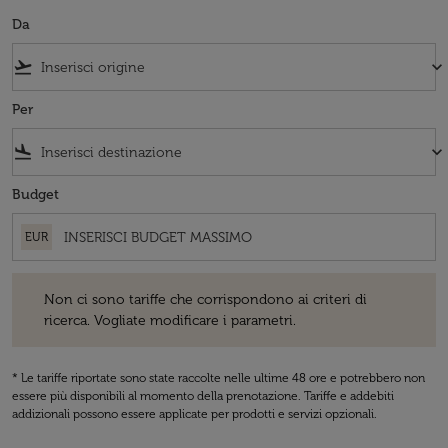
Da
flight_takeoff
keyboard_arrow_down
Per
flight_land
keyboard_arrow_down
Budget
EUR
Non ci sono tariffe che corrispondono ai criteri di ricerca. Vogliate 
Non ci sono tariffe che corrispondono ai criteri di
ricerca. Vogliate modificare i parametri.
* Le tariffe riportate sono state raccolte nelle ultime 48 ore e potrebbero non
essere più disponibili al momento della prenotazione. Tariffe e addebiti
addizionali possono essere applicate per prodotti e servizi opzionali.