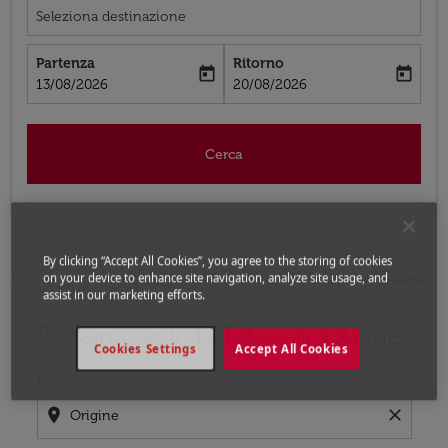
Seleziona destinazione
Partenza
Ritorno
today
today
fc-booking-departure-date-aria-label
fc-booking-return-date-aria-label
13/08/2026
20/08/2026
Cerca
By clicking “Accept All Cookies”, you agree to the storing of cookies
on your device to enhance site navigation, analyze site usage, and
Home
Voli
Voli per Grecia
Voli Tétouan - Atene
assist in our marketing efforts.
Prossimo voli da Tétouan a Atene
Prova ad aggiornare il tuo percorso (origine e/o destina
Cookies Settings
Accept All Cookies
Da
location_on
close