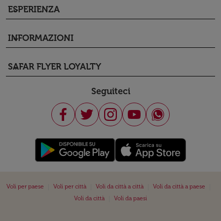
ESPERIENZA
keyboard_arrow_down
INFORMAZIONI
keyboard_arrow_down
SAFAR FLYER LOYALTY
keyboard_arrow_down
Seguiteci
|
|
|
|
Voli per paese
Voli per città
Voli da città a città
Voli da città a paese
|
Voli da città
Voli da paesi