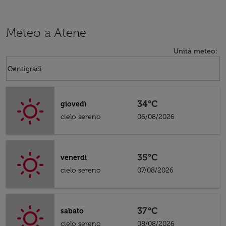
Meteo a Atene
Unità meteo
:
Weather unit option Centigradi Selected
keyboard_arrow_down
Centigradi
34°C
giovedì
cielo sereno
06/08/2026
35°C
venerdì
cielo sereno
07/08/2026
37°C
sabato
cielo sereno
08/08/2026