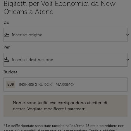
Biglietti per Voli Economici da New
Orleans a Atene
Da
flight_takeoff
keyboard_arrow_down
Per
flight_land
keyboard_arrow_down
Budget
EUR
Non ci sono tariffe che corrispondono ai criteri di ricerca. Vogliate 
Non ci sono tariffe che corrispondono ai criteri di
ricerca. Vogliate modificare i parametri.
* Le tariffe riportate sono state raccolte nelle ultime 48 ore e potrebbero non