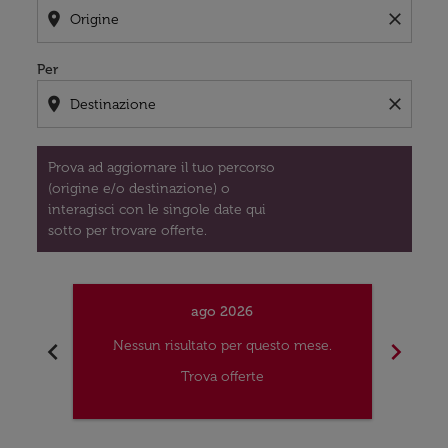
location_on
close
Per
location_on
close
Prova ad aggiornare il tuo percorso
(origine e/o destinazione) o
interagisci con le singole date qui
sotto per trovare offerte.
ago 2026
chevron_left
chevron_right
Nessun risultato per questo mese.
Nes
Trova offerte