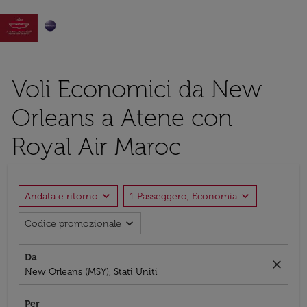

Voli Economici da New
Orleans a Atene con
Royal Air Maroc
expand_more
expand_more
Andata e ritorno
1 Passeggero, Economia
expand_more
Codice promozionale
Da
close
New Orleans (MSY), Stati Uniti
Per