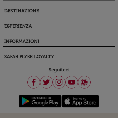
DESTINAZIONE
keyboard_arrow_down
ESPERIENZA
keyboard_arrow_down
INFORMAZIONI
keyboard_arrow_down
SAFAR FLYER LOYALTY
keyboard_arrow_down
Seguiteci