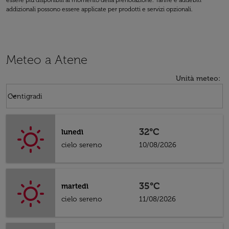
essere più disponibili al momento della prenotazione. Tariffe e addebiti
addizionali possono essere applicate per prodotti e servizi opzionali.
Meteo a Atene
Unità meteo
:
Weather unit option Centigradi Selected
keyboard_arrow_down
Centigradi
32°C
lunedì
cielo sereno
10/08/2026
35°C
martedì
cielo sereno
11/08/2026