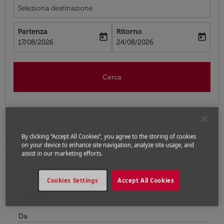
Seleziona destinazione
Partenza
Ritorno
today
today
fc-booking-departure-date-aria-label
fc-booking-return-date-aria-label
17/08/2026
24/08/2026
Cerca
By clicking “Accept All Cookies”, you agree to the storing of cookies
Home
Voli
Voli per Grecia
Voli New Orleans -
on your device to enhance site navigation, analyze site usage, and
Atene
assist in our marketing efforts.
Prossimo voli da New Orleans a
Prova ad aggiornare il tuo percorso (origine e/o destina
Cookies Settings
Accept All Cookies
Atene
Da