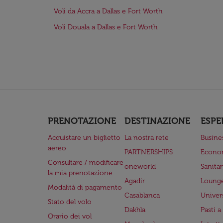
Voli da Accra a Dallas e Fort Worth
Voli Douala a Dallas e Fort Worth
PRENOTAZIONE
DESTINAZIONE
ESPE
Acquistare un biglietto
La nostra rete
Busine
aereo
PARTNERSHIPS
Econo
Consultare / modificare
oneworld
Sanita
la mia prenotazione
Agadir
Lounge
Modalità di pagamento
Casablanca
Univer
Stato del volo
Dakhla
Pasti 
Orario dei vol