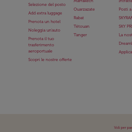
Marrakech
Intrat
Selezione del posto
Ouarzazate
Posti 
Add extra luggage
Rabat
SKYRA
Prenota un hotel
Tétouan
SKY PR
Noleggia un'auto
Tanger
La nost
Prenota il tuo
Dreaml
trasferimento
aeroportuale
Applic
Scopri le nostre offerte
Voli per pa