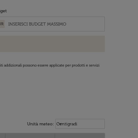
get
UR
ti addizionali possono essere applicate per prodotti e servizi
Weather unit option Centigradi Sel
keyboard_arrow_down
Unità meteo
:
Centigradi