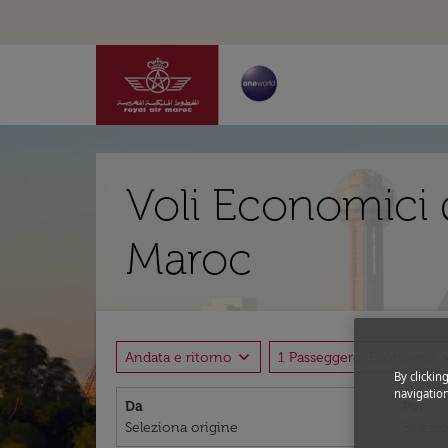
Voli Economici 
Maroc
expand_more
expand
Andata e ritorno
1 Passeggero, Economia
By clickin
navigation
Da
Per