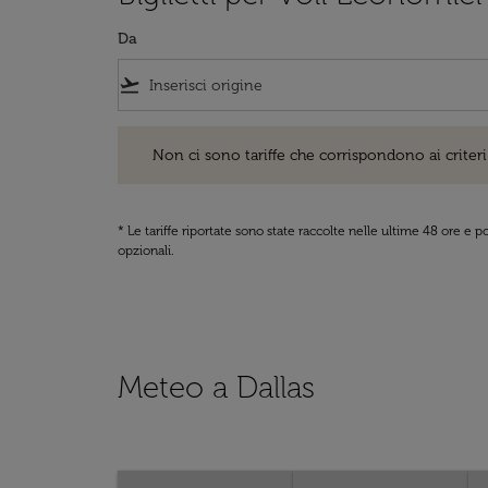
Da
flight_takeoff
Non ci sono tariffe che corrispondono ai criteri di ri
Non ci sono tariffe che corrispondono ai criteri 
* Le tariffe riportate sono state raccolte nelle ultime 48 ore e
opzionali.
Meteo a Dallas