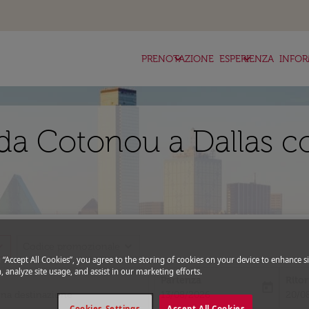
keyboard_arrow_down
keyboard_arrow_down
ke
PRENOTAZIONE
ESPERIENZA
INFOR
da Cotonou a Dallas co
_more
expand_more
Codice promozionale
g “Accept All Cookies”, you agree to the storing of cookies on your device to enhance si
, analyze site usage, and assist in our marketing efforts.
Partenza
Rito
today
fc-booking-departure-date-aria-l
fc-bo
13/08/2026
20/0
Cookies Settings
Accept All Cookies