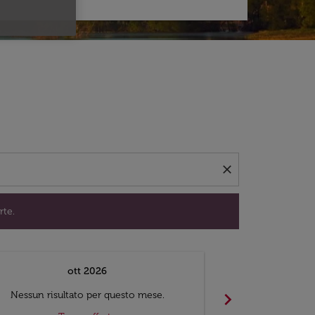
per trovare offerte.
close
rte.
ott 2026
chevron_right
Nessun risultato per questo mese.
Nessun risul