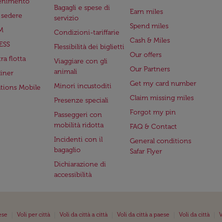
tenimento
Bagagli e spese di
Earn miles
a sedere
servizio
Spend miles
M
Condizioni-tariffarie
Cash & Miles
ESS
Flessibilità dei biglietti
Our offers
ra flotta
Viaggiare con gli
Our Partners
animali
iner
Get my card number
Minori incustoditi
ations Mobile
Claim missing miles
Presenze speciali
Forgot my pin
Passeggeri con
mobilità ridotta
FAQ & Contact
Incidenti con il
General conditions
bagaglio
Safar Flyer
Dichiarazione di
accessibilità
|
|
|
|
|
ese
Voli per città
Voli da città a città
Voli da città a paese
Voli da città
V