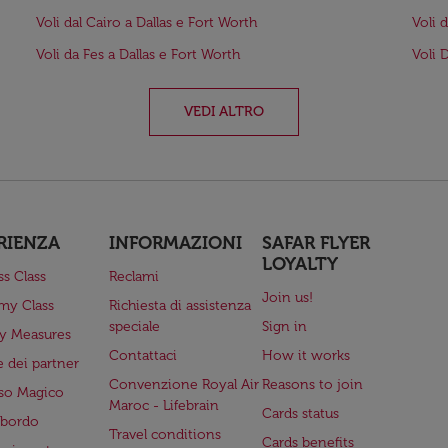
Voli dal Cairo a Dallas e Fort Worth
Voli 
Voli da Fes a Dallas e Fort Worth
Voli 
VEDI ALTRO
RIENZA
INFORMAZIONI
SAFAR FLYER
LOYALTY
ss Class
Reclami
Join us!
my Class
Richiesta di assistenza
speciale
Sign in
ry Measures
Contattaci
How it works
 dei partner
Convenzione Royal Air
Reasons to join
so Magico
Maroc - Lifebrain
Cards status
a bordo
Travel conditions
Cards benefits