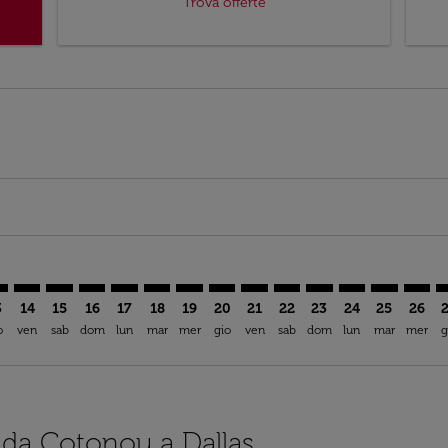
Trova offerte
imer. Trova offerte
sclaimer. Trova offerte
s-disclaimer. Trova offerte
offers-disclaimer. Trova offerte
iew-offers-disclaimer. Trova offerte
mp-view-offers-disclaimer. Trova offerte
W: cmp-view-offers-disclaimer. Trova offerte
O–DFW: cmp-view-offers-disclaimer. Trova offerte
COO–DFW: cmp-view-offers-disclaimer. Trova offerte
COO–DFW: cmp-view-offers-disclaimer. Trova offerte
COO–DFW: cmp-view-offers-disclaimer. Trova off
COO–DFW: cmp-view-offers-disclaimer. Trova
COO–DFW: cmp-view-offers-disclaimer. T
COO–DFW: cmp-view-offers-disclaime
COO–DFW: cmp-view-offers-discl
COO–DFW: cmp-view-offers-d
COO–DFW: cmp-view-offe
COO–DFW: cmp-view-
COO–DFW: cmp-
COO–DFW: 
COO–D
C
3
14
15
16
17
18
19
20
21
22
23
24
25
26
o
ven
sab
dom
lun
mar
mer
gio
ven
sab
dom
lun
mar
mer
g
i da Cotonou a Dallas