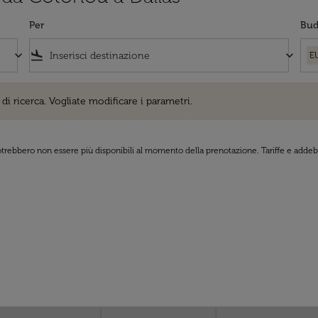
Per
Bud
keyboard_arrow_down
flight_land
keyboard_arrow_down
E
cerca. Vogliate modificare i parametri.
di ricerca. Vogliate modificare i parametri.
 potrebbero non essere più disponibili al momento della prenotazione. Tariffe e addebi