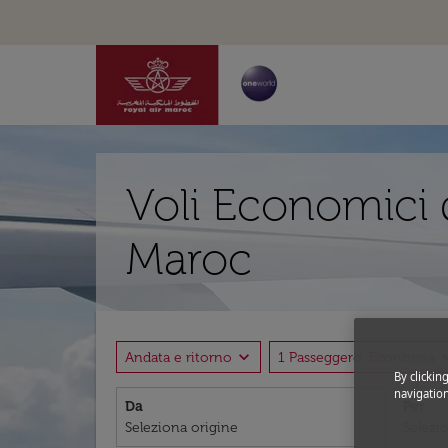
Voli Economici 
Maroc
expand_more
expand
Andata e ritorno
1 Passeggero, Economia
By clickin
navigation
Da
Per