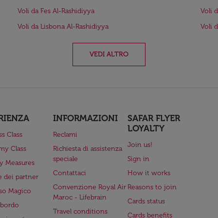
Voli da Fes Al-Rashidiyya
Voli d
Voli da Lisbona Al-Rashidiyya
Voli 
VEDI ALTRO
RIENZA
INFORMAZIONI
SAFAR FLYER
LOYALTY
ss Class
Reclami
Join us!
my Class
Richiesta di assistenza
speciale
Sign in
ry Measures
Contattaci
How it works
 dei partner
Convenzione Royal Air
Reasons to join
so Magico
Maroc - Lifebrain
Cards status
a bordo
Travel conditions
Cards benefits