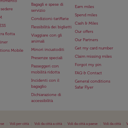
tenimento
Bagagli e spese di
Earn miles
a sedere
servizio
Spend miles
M
Condizioni-tariffarie
Cash & Miles
ESS
Flessibilità dei biglietti
Our offers
ra flotta
Viaggiare con gli
Our Partners
animali
iner
Get my card number
Minori incustoditi
ations Mobile
Claim missing miles
Presenze speciali
Forgot my pin
Passeggeri con
mobilità ridotta
FAQ & Contact
Incidenti con il
General conditions
bagaglio
Safar Flyer
Dichiarazione di
accessibilità
|
|
|
|
|
ese
Voli per città
Voli da città a città
Voli da città a paese
Voli da città
V