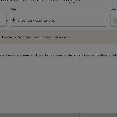
Per
Bud
keyboard_arrow_down
flight_land
keyboard_arrow_down
E
cerca. Vogliate modificare i parametri.
di ricerca. Vogliate modificare i parametri.
 potrebbero non essere più disponibili al momento della prenotazione. Tariffe e addebi