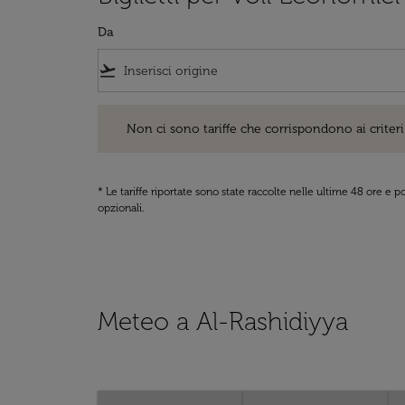
Da
flight_takeoff
Non ci sono tariffe che corrispondono ai criteri di ri
Non ci sono tariffe che corrispondono ai criteri 
* Le tariffe riportate sono state raccolte nelle ultime 48 ore e
opzionali.
Meteo a Al-Rashidiyya