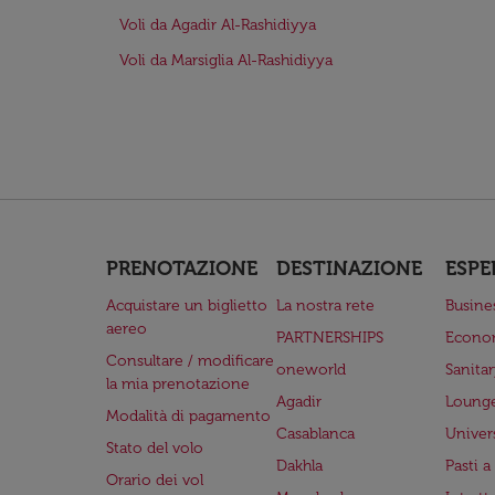
Voli da Agadir Al-Rashidiyya
Voli da Marsiglia Al-Rashidiyya
PRENOTAZIONE
DESTINAZIONE
ESPE
Acquistare un biglietto
La nostra rete
Busine
aereo
PARTNERSHIPS
Econo
Consultare / modificare
oneworld
Sanita
la mia prenotazione
Agadir
Lounge
Modalità di pagamento
Casablanca
Univer
Stato del volo
Dakhla
Pasti 
Orario dei vol