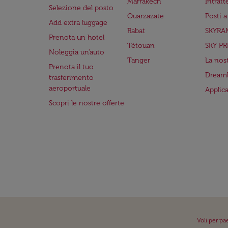
Marrakech
Intrat
Selezione del posto
Ouarzazate
Posti 
Add extra luggage
Rabat
SKYRA
Prenota un hotel
Tétouan
SKY PR
Noleggia un'auto
Tanger
La nost
Prenota il tuo
Dreaml
trasferimento
aeroportuale
Applic
Scopri le nostre offerte
Voli per pa