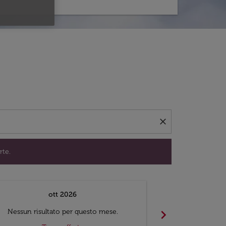
per trovare offerte.
close
rte.
ott 2026
chevron_right
Nessun risultato per questo mese.
Nessun risul