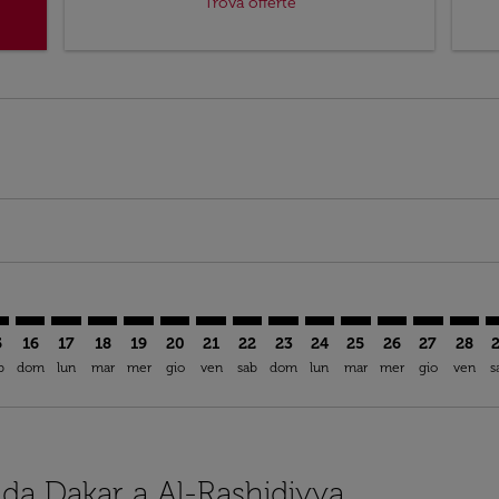
Trova offerte
mer. Trova offerte
sclaimer. Trova offerte
s-disclaimer. Trova offerte
ffers-disclaimer. Trova offerte
ew-offers-disclaimer. Trova offerte
mp-view-offers-disclaimer. Trova offerte
H: cmp-view-offers-disclaimer. Trova offerte
S–ERH: cmp-view-offers-disclaimer. Trova offerte
DSS–ERH: cmp-view-offers-disclaimer. Trova offerte
DSS–ERH: cmp-view-offers-disclaimer. Trova offerte
DSS–ERH: cmp-view-offers-disclaimer. Trova offer
DSS–ERH: cmp-view-offers-disclaimer. Trova 
DSS–ERH: cmp-view-offers-disclaimer. Tr
DSS–ERH: cmp-view-offers-disclaimer
DSS–ERH: cmp-view-offers-discla
DSS–ERH: cmp-view-offers-d
DSS–ERH: cmp-view-offe
DSS–ERH: cmp-view-
DSS–ERH: cmp-v
DSS–ERH: c
DSS–E
D
5
16
17
18
19
20
21
22
23
24
25
26
27
28
b
dom
lun
mar
mer
gio
ven
sab
dom
lun
mar
mer
gio
ven
s
i da Dakar a Al-Rashidiyya