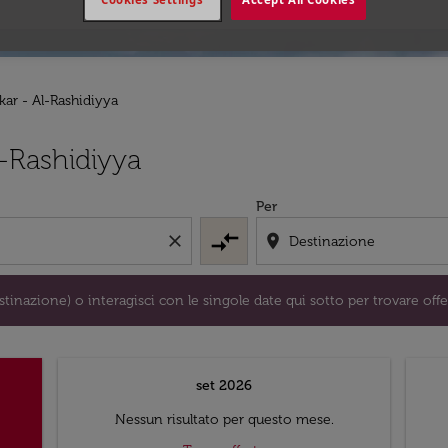
kar - Al-Rashidiyya
/o destinazione) o interagisci con le singole date qui sotto 
l-Rashidiyya
Per
compare_arrows
close
location_on
tinazione) o interagisci con le singole date qui sotto per trovare offe
set 2026
Nessun risultato per questo mese.