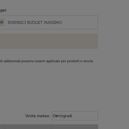
get
UR
ti addizionali possono essere applicate per prodotti e servizi
Weather unit option Centigradi Sel
keyboard_arrow_down
Unità meteo
:
Centigradi