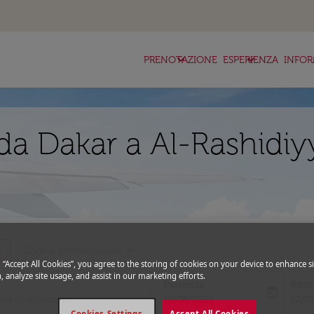
keyboard_arrow_down
keyboard_arrow_down
ke
PRENOTAZIONE
ESPERIENZA
INFOR
da Dakar a Al-Rashidiy
_more
expand_more
Codice promozionale
g “Accept All Cookies”, you agree to the storing of cookies on your device to enhance si
, analyze site usage, and assist in our marketing efforts.
Partenza
Rito
today
fc-booking-departure-date-aria-l
fc-bo
15/08/2026
22/0
Cookies Settings
Accept All Cookies