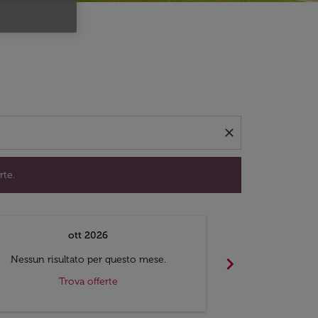
per trovare offerte.
close
rte.
ott 2026
chevron_right
Nessun risultato per questo mese.
Nessun risul
Trova offerte
Tr