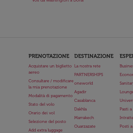
Voli da Washington a Doha
PRENOTAZIONE
DESTINAZIONE
ESPE
Acquistare un biglietto
La nostra rete
Busine
aereo
PARTNERSHIPS
Econo
Consultare / modificare
oneworld
Sanita
la mia prenotazione
Agadir
Lounge
Modalità di pagamento
Casablanca
Univer
Stato del volo
Dakhla
Pasti 
Orario dei vol
Marrakech
Intrat
Selezione del posto
Ouarzazate
Posti 
Add extra luggage