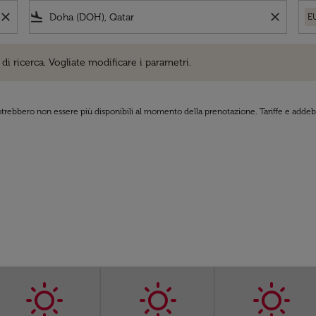
close
flight_land
close
E
cerca. Vogliate modificare i parametri.
di ricerca. Vogliate modificare i parametri.
 potrebbero non essere più disponibili al momento della prenotazione. Tariffe e addebi