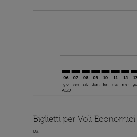
Displaying fares for agosto-2026
DSS–DOH: cmp-view-offers-discla
DSS–DOH: cmp-view-offers-di
DSS–DOH: cmp-view-offer
DSS–DOH: cmp-view-o
DSS–DOH: cmp-v
DSS–DOH: c
DSS–DO
DS
06
07
08
09
10
11
12
1
gio
ven
sab
dom
lun
mar
mer
gi
AGO
Biglietti per Voli Economic
Da