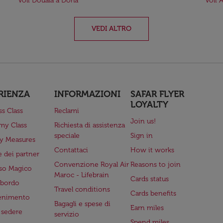
Voli Douala a Doha
Voli 
VEDI ALTRO
RIENZA
INFORMAZIONI
SAFAR FLYER
LOYALTY
ss Class
Reclami
Join us!
my Class
Richiesta di assistenza
speciale
Sign in
ry Measures
Contattaci
How it works
 dei partner
Convenzione Royal Air
Reasons to join
so Magico
Maroc - Lifebrain
Cards status
a bordo
Travel conditions
Cards benefits
tenimento
Bagagli e spese di
Earn miles
a sedere
servizio
Spend miles