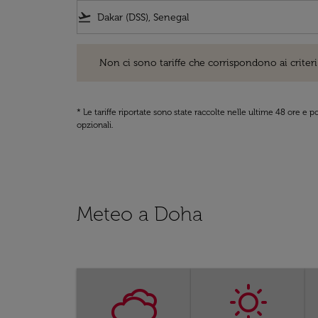
flight_takeoff
Non ci sono tariffe che corrispondono ai criteri di ri
Non ci sono tariffe che corrispondono ai criteri 
* Le tariffe riportate sono state raccolte nelle ultime 48 ore e
opzionali.
Meteo a Doha