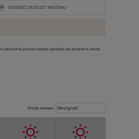
UR
ti addizionali possono essere applicate per prodotti e servizi
Weather unit option Centigradi Sel
keyboard_arrow_down
Unità meteo
:
Centigradi