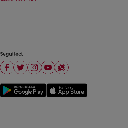
Al-Rashidiyya a Doha
Seguiteci