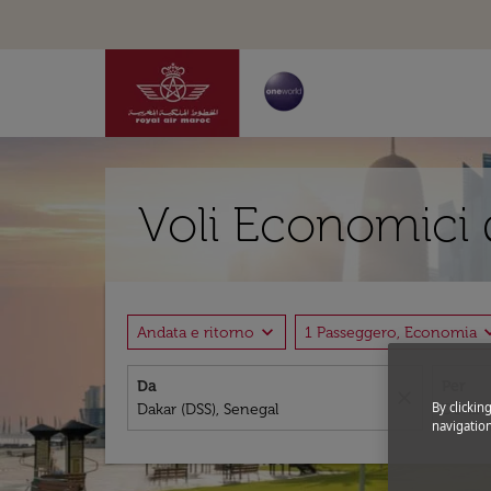
Voli Economici 
expand_more
expand
Andata e ritorno
1 Passeggero, Economia
Da
Per
close
By clickin
navigation