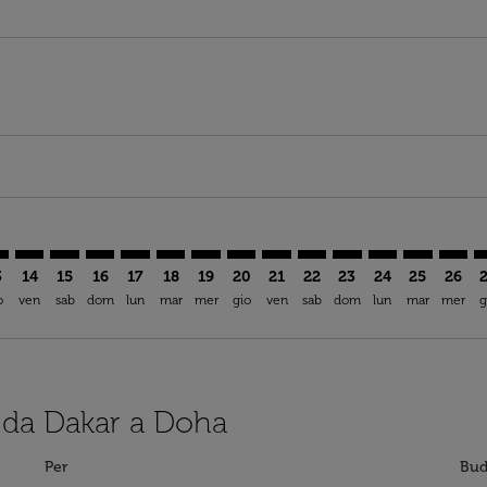
imer. Trova offerte
sclaimer. Trova offerte
s-disclaimer. Trova offerte
ffers-disclaimer. Trova offerte
iew-offers-disclaimer. Trova offerte
mp-view-offers-disclaimer. Trova offerte
H: cmp-view-offers-disclaimer. Trova offerte
S–DOH: cmp-view-offers-disclaimer. Trova offerte
DSS–DOH: cmp-view-offers-disclaimer. Trova offerte
DSS–DOH: cmp-view-offers-disclaimer. Trova offerte
DSS–DOH: cmp-view-offers-disclaimer. Trova offe
DSS–DOH: cmp-view-offers-disclaimer. Trova 
DSS–DOH: cmp-view-offers-disclaimer. Tr
DSS–DOH: cmp-view-offers-disclaime
DSS–DOH: cmp-view-offers-discl
DSS–DOH: cmp-view-offers-d
DSS–DOH: cmp-view-offe
DSS–DOH: cmp-view-
DSS–DOH: cmp-v
DSS–DOH: 
DSS–D
D
3
14
15
16
17
18
19
20
21
22
23
24
25
26
o
ven
sab
dom
lun
mar
mer
gio
ven
sab
dom
lun
mar
mer
g
i da Dakar a Doha
Per
Bud