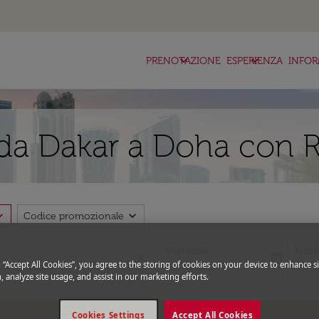
keyboard_arrow_down
keyboard_arrow_down
ke
PRENOTAZIONE
ESPERIENZA
INFOR
da Dakar a Doha con R
_more
expand_more
Codice promozionale
Partenza
Rito
close
today
g “Accept All Cookies”, you agree to the storing of cookies on your device to enhance si
fc-booking-departure-date-aria-l
fc-bo
13/08/2026
20/0
, analyze site usage, and assist in our marketing efforts.
Cookies Settings
Accept All Cookies