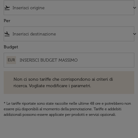
flight_takeoff
keyboard_arrow_down
Per
flight_land
keyboard_arrow_down
Budget
EUR
Non ci sono tariffe che corrispondono ai criteri di ricerca. Vogliate 
Non ci sono tariffe che corrispondono ai criteri di
ricerca. Vogliate modificare i parametri.
* Le tariffe riportate sono state raccolte nelle ultime 48 ore e potrebbero non
essere più disponibili al momento della prenotazione. Tariffe e addebiti
addizionali possono essere applicate per prodotti e servizi opzionali.