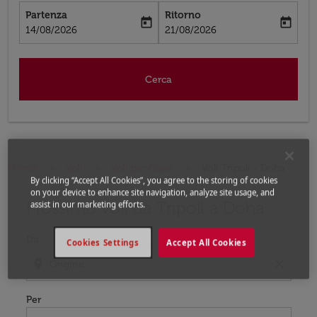
Partenza
Ritorno
today
today
fc-booking-departure-date-aria-label
fc-booking-return-date-aria-label
14/08/2026
21/08/2026
Cerca
Home
Voli
Voli per Qatar
Voli Tripoli - Doha
By clicking “Accept All Cookies”, you agree to the storing of cookies
on your device to enhance site navigation, analyze site usage, and
Prossimo voli da Tripoli a Doha
Prova ad aggiornare il tuo percorso (origine e/o destina
assist in our marketing efforts.
Da
Cookies Settings
Accept All Cookies
location_on
close
Per