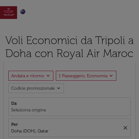

Voli Economici da Tripoli a
Doha con Royal Air Maroc
expand_more
expand_more
Andata e ritorno
1 Passeggero, Economia
expand_more
Codice promozionale
Da
Seleziona origine
Per
close
Doha (DOH), Qatar