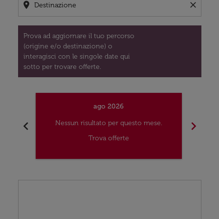
location_on
close
Prova ad aggiornare il tuo percorso
(origine e/o destinazione) o
interagisci con le singole date qui
sotto per trovare offerte.
ago 2026
chevron_left
chevron_right
Nessun risultato per questo mese.
Nes
Trova offerte
Displaying fares for agosto-2026