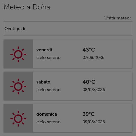
Meteo a Doha
Unità meteo
:
Weather unit option Centigradi Selected
keyboard_arrow_down
Centigradi
43°C
venerdì
cielo sereno
07/08/2026
40°C
sabato
cielo sereno
08/08/2026
39°C
domenica
cielo sereno
09/08/2026