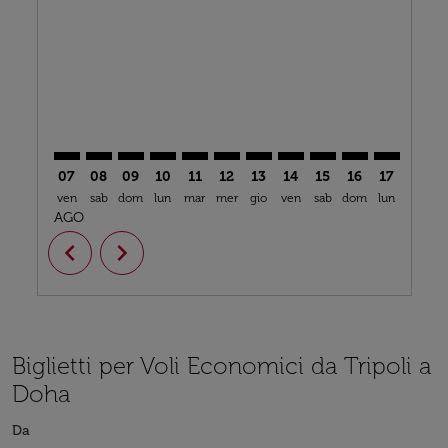
MJI–DOH: cmp-view-offers-disclaimer. Trova offerte
MJI–DOH: cmp-view-offers-disclaimer. Trova offe
MJI–DOH: cmp-view-offers-disclaimer. Trova 
MJI–DOH: cmp-view-offers-disclaimer. T
MJI–DOH: cmp-view-offers-disclaime
MJI–DOH: cmp-view-offers-discl
MJI–DOH: cmp-view-offers-d
MJI–DOH: cmp-view-offe
MJI–DOH: cmp-view-
MJI–DOH: cmp-
MJI–DOH: 
MJI–D
M
07
08
09
10
11
12
13
14
15
16
17
18
ven
sab
dom
lun
mar
mer
gio
ven
sab
dom
lun
mar
m
AGO
chevron_left
chevron_right
Biglietti per Voli Economici da Tripoli a
Doha
Da