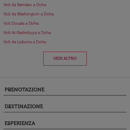
Voli da Bamako a Doha
Voli da Washington a Doha
Voli Douala a Doha
Voli Al-Rashidiyya a Doha
Voli da Lisbona a Doha
VEDI ALTRO
PRENOTAZIONE
keyboard_arrow_down
DESTINAZIONE
keyboard_arrow_down
ESPERIENZA
keyboard_arrow_down