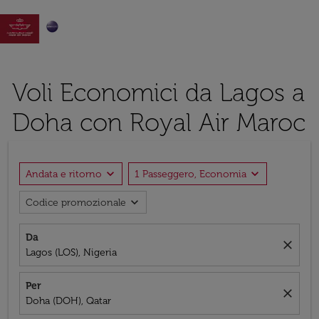

Voli Economici da Lagos a
Doha con Royal Air Maroc
expand_more
expand_more
Andata e ritorno
1 Passeggero, Economia
expand_more
Codice promozionale
Da
close
Lagos (LOS), Nigeria
Per
close
Doha (DOH), Qatar