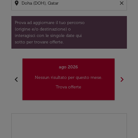
location_on
close
Prova ad aggiornare il tuo percorso
(origine e/o destinazione) o
interagisci con le singole date qui
sotto per trovare offerte.
ago 2026
chevron_left
chevron_right
Nessun risultato per questo mese.
Nes
Trova offerte
Displaying fares for agosto-2026