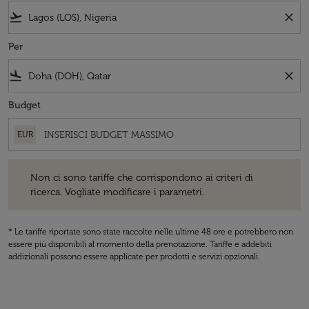
flight_takeoff
close
Per
flight_land
close
Budget
EUR
Non ci sono tariffe che corrispondono ai criteri di ricerca. Vogliate 
Non ci sono tariffe che corrispondono ai criteri di
ricerca. Vogliate modificare i parametri.
* Le tariffe riportate sono state raccolte nelle ultime 48 ore e potrebbero non
essere più disponibili al momento della prenotazione. Tariffe e addebiti
addizionali possono essere applicate per prodotti e servizi opzionali.