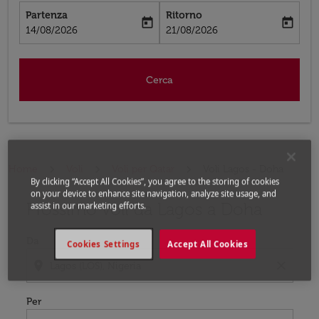
Partenza
Ritorno
today
today
fc-booking-departure-date-aria-label
fc-booking-return-date-aria-label
14/08/2026
21/08/2026
Cerca
Home
Voli
Voli per Qatar
Voli Lagos - Doha
By clicking “Accept All Cookies”, you agree to the storing of cookies
on your device to enhance site navigation, analyze site usage, and
Prossimo voli da Lagos a Doha
Prova ad aggiornare il tuo percorso (origine e/o destina
assist in our marketing efforts.
Da
Cookies Settings
Accept All Cookies
location_on
close
Per