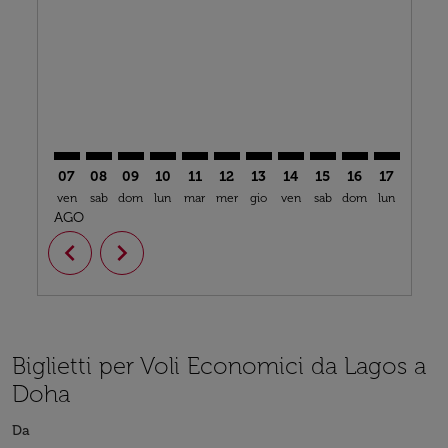
LOS–DOH: cmp-view-offers-disclaimer. Trova offerte
LOS–DOH: cmp-view-offers-disclaimer. Trova off
LOS–DOH: cmp-view-offers-disclaimer. Trova
LOS–DOH: cmp-view-offers-disclaimer. T
LOS–DOH: cmp-view-offers-disclaime
LOS–DOH: cmp-view-offers-discl
LOS–DOH: cmp-view-offers-d
LOS–DOH: cmp-view-off
LOS–DOH: cmp-view
LOS–DOH: cmp-
LOS–DOH: 
LOS–D
L
07
08
09
10
11
12
13
14
15
16
17
18
ven
sab
dom
lun
mar
mer
gio
ven
sab
dom
lun
mar
m
AGO
chevron_left
chevron_right
Biglietti per Voli Economici da Lagos a
Doha
Da