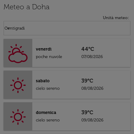
Meteo a Doha
Unità meteo
:
Weather unit option Centigradi Selected
keyboard_arrow_down
Centigradi
44°C
venerdì
poche nuvole
07/08/2026
39°C
sabato
cielo sereno
08/08/2026
39°C
domenica
cielo sereno
09/08/2026