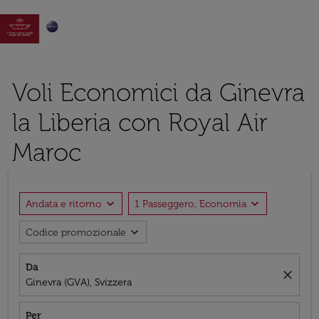

Voli Economici da Ginevra
la Liberia con Royal Air
Maroc
expand_more
expand_more
Andata e ritorno
1 Passeggero, Economia
expand_more
Codice promozionale
Da
close
Ginevra (GVA), Svizzera
Per