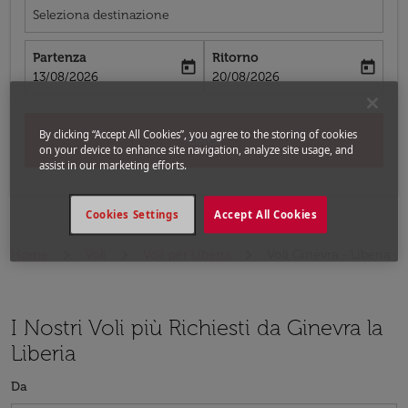
Seleziona destinazione
Partenza
Ritorno
today
today
fc-booking-departure-date-aria-label
fc-booking-return-date-aria-label
13/08/2026
20/08/2026
By clicking “Accept All Cookies”, you agree to the storing of cookies
Cerca
on your device to enhance site navigation, analyze site usage, and
assist in our marketing efforts.
Cookies Settings
Accept All Cookies
Home
Voli
Voli per Liberia
Voli Ginevra - Liberia
I Nostri Voli più Richiesti da Ginevra la
Liberia
Da