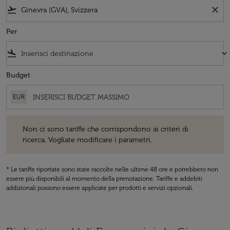
flight_takeoff
close
Per
flight_land
keyboard_arrow_down
Budget
EUR
Non ci sono tariffe che corrispondono ai criteri di ricerca. Vogliate 
Non ci sono tariffe che corrispondono ai criteri di
ricerca. Vogliate modificare i parametri.
* Le tariffe riportate sono state raccolte nelle ultime 48 ore e potrebbero non
essere più disponibili al momento della prenotazione. Tariffe e addebiti
addizionali possono essere applicate per prodotti e servizi opzionali.