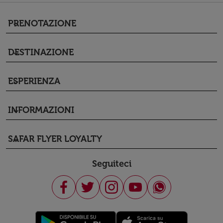
PRENOTAZIONE
keyboard_arrow_down
DESTINAZIONE
keyboard_arrow_down
ESPERIENZA
keyboard_arrow_down
INFORMAZIONI
keyboard_arrow_down
SAFAR FLYER LOYALTY
keyboard_arrow_down
Seguiteci