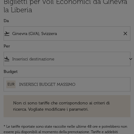
Biglietti per Voli Economici da Ginevra
la Liberia
Da
flight_takeoff
close
Per
flight_land
keyboard_arrow_down
Budget
EUR
Non ci sono tariffe che corrispondono ai criteri di ricerca. Vogliate 
Non ci sono tariffe che corrispondono ai criteri di
ricerca. Vogliate modificare i parametri.
* Le tariffe riportate sono state raccolte nelle ultime 48 ore e potrebbero non
essere più disponibili al momento della prenotazione. Tariffe e addebiti