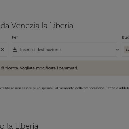
 da Venezia la Liberia
Per
Bud
close
flight_land
keyboard_arrow_down
E
cerca. Vogliate modificare i parametri.
di ricerca. Vogliate modificare i parametri.
 potrebbero non essere più disponibili al momento della prenotazione. Tariffe e addebi
o la Liberia