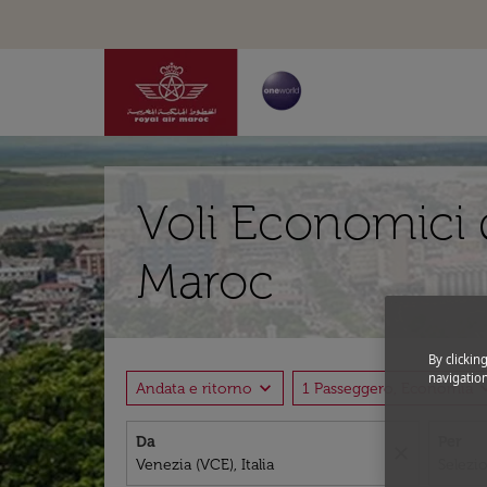
Voli Economici d
Maroc
By clickin
navigation
expand_more
expand
Andata e ritorno
1 Passeggero, Economia
Da
Per
close