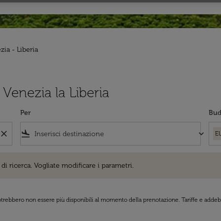
zia - Liberia
a Venezia la Liberia
Per
Bud
close
flight_land
keyboard_arrow_down
E
cerca. Vogliate modificare i parametri.
di ricerca. Vogliate modificare i parametri.
 potrebbero non essere più disponibili al momento della prenotazione. Tariffe e addebi