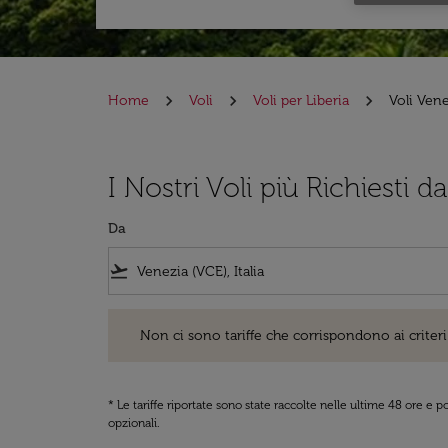
Home
Voli
Voli per Liberia
Voli Vene
I Nostri Voli più Richiesti d
Da
flight_takeoff
Non ci sono tariffe che corrispondono ai criteri di ri
Non ci sono tariffe che corrispondono ai criteri 
* Le tariffe riportate sono state raccolte nelle ultime 48 ore e
opzionali.