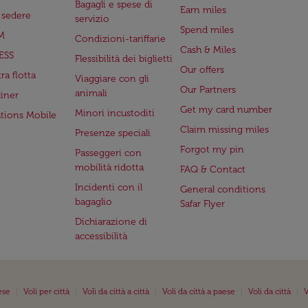
Bagagli e spese di
Earn miles
a sedere
servizio
Spend miles
M
Condizioni-tariffarie
Cash & Miles
ESS
Flessibilità dei biglietti
Our offers
ra flotta
Viaggiare con gli
Our Partners
animali
iner
Get my card number
Minori incustoditi
ations Mobile
Claim missing miles
Presenze speciali
Forgot my pin
Passeggeri con
mobilità ridotta
FAQ & Contact
Incidenti con il
General conditions
bagaglio
Safar Flyer
Dichiarazione di
accessibilità
|
|
|
|
|
ese
Voli per città
Voli da città a città
Voli da città a paese
Voli da città
V