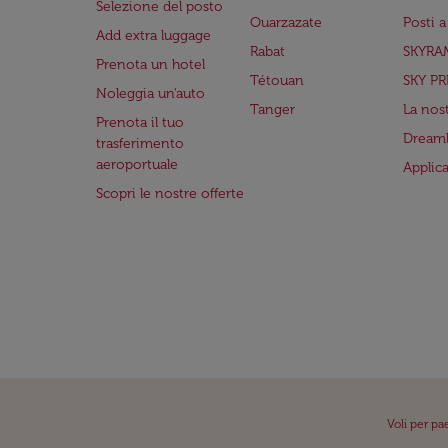
Selezione del posto
Ouarzazate
Posti 
Add extra luggage
Rabat
SKYRA
Prenota un hotel
Tétouan
SKY PR
Noleggia un'auto
Tanger
La nost
Prenota il tuo
Dreaml
trasferimento
aeroportuale
Applic
Scopri le nostre offerte
Voli per pa