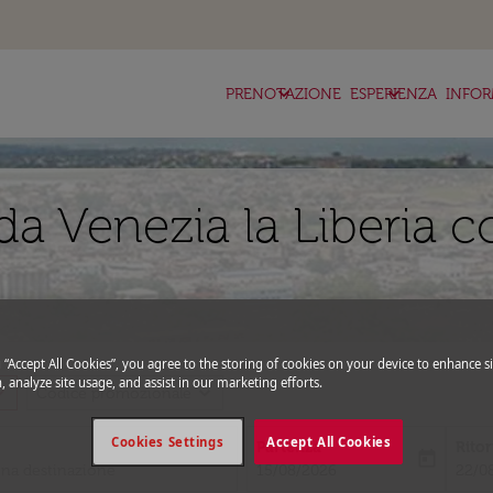
keyboard_arrow_down
keyboard_arrow_down
ke
PRENOTAZIONE
ESPERIENZA
INFOR
a Venezia la Liberia c
g “Accept All Cookies”, you agree to the storing of cookies on your device to enhance si
, analyze site usage, and assist in our marketing efforts.
_more
expand_more
Codice promozionale
Cookies Settings
Accept All Cookies
Partenza
Rito
today
fc-booking-departure-date-aria-l
fc-bo
15/08/2026
22/0