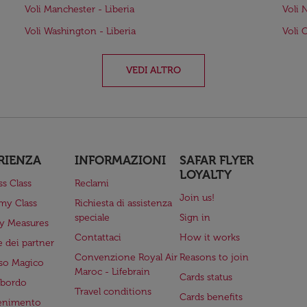
Voli Manchester - Liberia
Voli 
Voli Washington - Liberia
Voli 
VEDI ALTRO
RIENZA
INFORMAZIONI
SAFAR FLYER
LOYALTY
ss Class
Reclami
Join us!
my Class
Richiesta di assistenza
speciale
Sign in
ry Measures
Contattaci
How it works
 dei partner
Convenzione Royal Air
Reasons to join
so Magico
Maroc - Lifebrain
Cards status
a bordo
Travel conditions
Cards benefits
tenimento