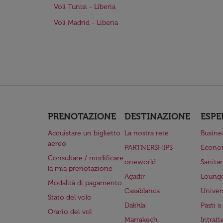
Voli Tunisi - Liberia
Voli Madrid - Liberia
PRENOTAZIONE
DESTINAZIONE
ESPE
Acquistare un biglietto
La nostra rete
Busine
aereo
PARTNERSHIPS
Econo
Consultare / modificare
oneworld
Sanita
la mia prenotazione
Agadir
Lounge
Modalità di pagamento
Casablanca
Univer
Stato del volo
Dakhla
Pasti 
Orario dei vol
Marrakech
Intrat