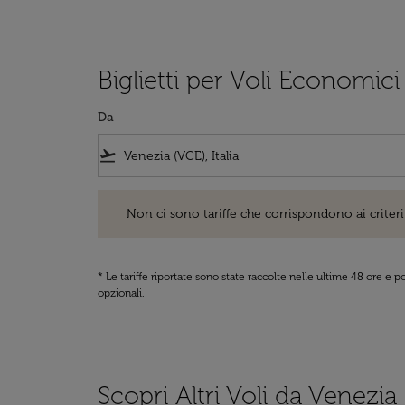
Biglietti per Voli Economici
Da
flight_takeoff
Non ci sono tariffe che corrispondono ai criteri di ri
Non ci sono tariffe che corrispondono ai criteri 
* Le tariffe riportate sono state raccolte nelle ultime 48 ore e
opzionali.
Scopri Altri Voli da Venezia 