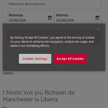
Seleziona destinazione
Partenza
Ritorno
today
today
fc-booking-departure-date-aria-label
fc-booking-return-date-aria-label
13/08/2026
20/08/2026
Cerca
By clicking “Accept All Cookies”, you agree to the storing of cookies
on your device to enhance site navigation, analyze site usage, and
assist in our marketing efforts.
Cookies Settings
Accept All Cookies
Home
Voli
Voli per Liberia
Voli Manchester -
Liberia
I Nostri Voli più Richiesti da
Manchester la Liberia