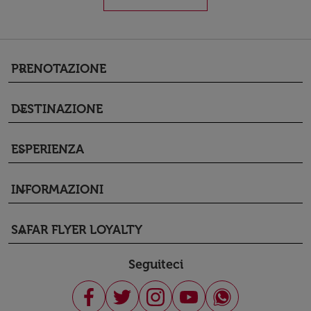
PRENOTAZIONE
keyboard_arrow_down
DESTINAZIONE
keyboard_arrow_down
ESPERIENZA
keyboard_arrow_down
INFORMAZIONI
keyboard_arrow_down
SAFAR FLYER LOYALTY
keyboard_arrow_down
Seguiteci