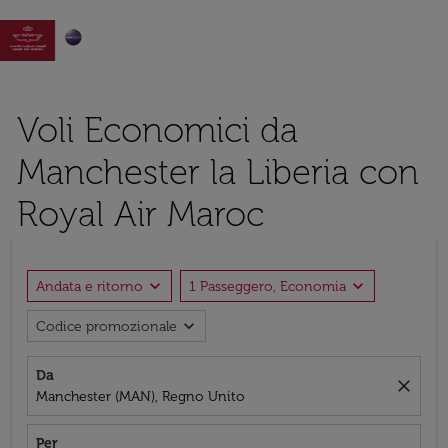

Voli Economici da
Manchester la Liberia con
Royal Air Maroc
expand_more
expand_more
Andata e ritorno
1 Passeggero, Economia
expand_more
Codice promozionale
Da
close
Manchester (MAN), Regno Unito
Per