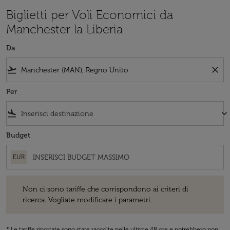
Biglietti per Voli Economici da
Manchester la Liberia
Da
flight_takeoff
close
Per
flight_land
keyboard_arrow_down
Budget
EUR
Non ci sono tariffe che corrispondono ai criteri di ricerca. Vogliate 
Non ci sono tariffe che corrispondono ai criteri di
ricerca. Vogliate modificare i parametri.
* Le tariffe riportate sono state raccolte nelle ultime 48 ore e potrebbero non