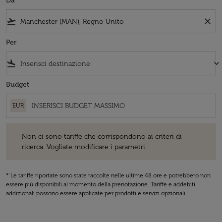
Da
flight_takeoff
close
Per
flight_land
keyboard_arrow_down
Budget
EUR
Non ci sono tariffe che corrispondono ai criteri di ricerca. Vogliate 
Non ci sono tariffe che corrispondono ai criteri di
ricerca. Vogliate modificare i parametri.
* Le tariffe riportate sono state raccolte nelle ultime 48 ore e potrebbero non
essere più disponibili al momento della prenotazione. Tariffe e addebiti
addizionali possono essere applicate per prodotti e servizi opzionali.