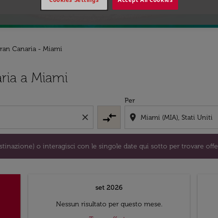
Gran Canaria - Miami
/o destinazione) o interagisci con le singole date qui sotto 
ria a Miami
Per
compare_arrows
close
location_on
tinazione) o interagisci con le singole date qui sotto per trovare offe
set 2026
Nessun risultato per questo mese.