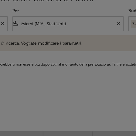
Per
Bud
close
flight_land
close
E
cerca. Vogliate modificare i parametri.
di ricerca. Vogliate modificare i parametri.
 potrebbero non essere più disponibili al momento della prenotazione. Tariffe e addebi