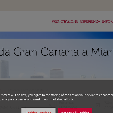
keyboard_arrow_down
keyboard_arrow_down
ke
PRENOTAZIONE
ESPERIENZA
INFOR
da Gran Canaria a Mia
_more
expand_more
Codice promozionale
g “Accept All Cookies”, you agree to the storing of cookies on your device to enhance si
, analyze site usage, and assist in our marketing efforts.
Partenza
Rito
close
today
fc-booking-departure-date-aria-l
fc-bo
13/08/2026
20/0
Cookies Settings
Accept All Cookies