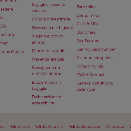
tenimento
Bagagli e spese di
Earn miles
a sedere
servizio
Spend miles
M
Condizioni-tariffarie
Cash & Miles
ESS
Flessibilità dei biglietti
Our offers
ra flotta
Viaggiare con gli
Our Partners
animali
iner
Get my card number
Minori incustoditi
ations Mobile
Claim missing miles
Presenze speciali
Forgot my pin
Passeggeri con
mobilità ridotta
FAQ & Contact
Incidenti con il
General conditions
bagaglio
Safar Flyer
Dichiarazione di
accessibilità
|
|
|
|
|
ese
Voli per città
Voli da città a città
Voli da città a paese
Voli da città
V