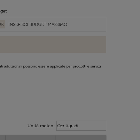
get
UR
ti addizionali possono essere applicate per prodotti e servizi
Weather unit option Centigradi Sel
keyboard_arrow_down
Unità meteo
:
Centigradi