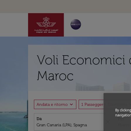
Voli Economici 
Maroc
expand_more
expand
Andata e ritorno
1 Passeggero, Economia
By clickin
navigation
Da
Per
close