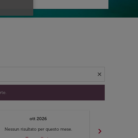
per trovare offerte.
close
rte.
ott 2026
chevron_right
Nessun risultato per questo mese.
Nessun risul