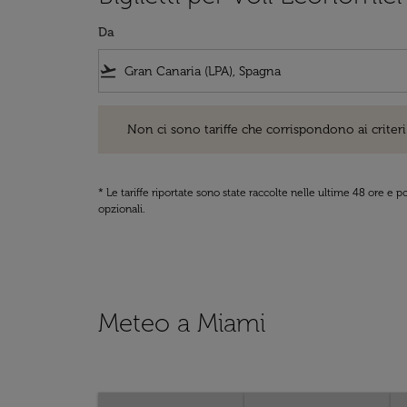
Da
flight_takeoff
Non ci sono tariffe che corrispondono ai criteri di ri
Non ci sono tariffe che corrispondono ai criteri 
* Le tariffe riportate sono state raccolte nelle ultime 48 ore e
opzionali.
Meteo a Miami