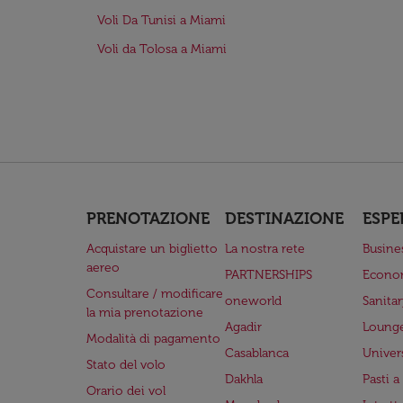
Voli Da Tunisi a Miami
Voli da Tolosa a Miami
PRENOTAZIONE
DESTINAZIONE
ESPE
Acquistare un biglietto
La nostra rete
Busine
aereo
PARTNERSHIPS
Econo
Consultare / modificare
oneworld
Sanita
la mia prenotazione
Agadir
Lounge
Modalità di pagamento
Casablanca
Univer
Stato del volo
Dakhla
Pasti 
Orario dei vol