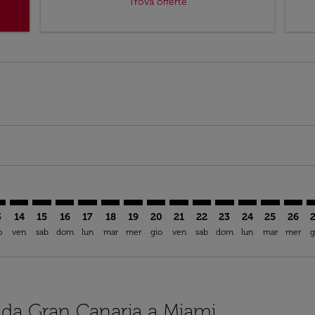
Trova offerte
mer. Trova offerte
claimer. Trova offerte
s-disclaimer. Trova offerte
ffers-disclaimer. Trova offerte
ew-offers-disclaimer. Trova offerte
p-view-offers-disclaimer. Trova offerte
A: cmp-view-offers-disclaimer. Trova offerte
A–MIA: cmp-view-offers-disclaimer. Trova offerte
LPA–MIA: cmp-view-offers-disclaimer. Trova offerte
LPA–MIA: cmp-view-offers-disclaimer. Trova offerte
LPA–MIA: cmp-view-offers-disclaimer. Trova offer
LPA–MIA: cmp-view-offers-disclaimer. Trova o
LPA–MIA: cmp-view-offers-disclaimer. Tro
LPA–MIA: cmp-view-offers-disclaimer
LPA–MIA: cmp-view-offers-discla
LPA–MIA: cmp-view-offers-di
LPA–MIA: cmp-view-offe
LPA–MIA: cmp-view-
LPA–MIA: cmp-v
LPA–MIA: c
LPA–M
L
3
14
15
16
17
18
19
20
21
22
23
24
25
26
o
ven
sab
dom
lun
mar
mer
gio
ven
sab
dom
lun
mar
mer
g
i da Gran Canaria a Miami