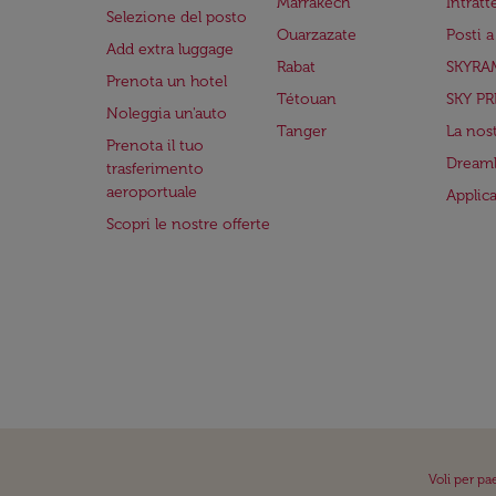
Marrakech
Intrat
Selezione del posto
Ouarzazate
Posti 
Add extra luggage
Rabat
SKYRA
Prenota un hotel
Tétouan
SKY PR
Noleggia un'auto
Tanger
La nost
Prenota il tuo
Dreaml
trasferimento
aeroportuale
Applic
Scopri le nostre offerte
Voli per pa