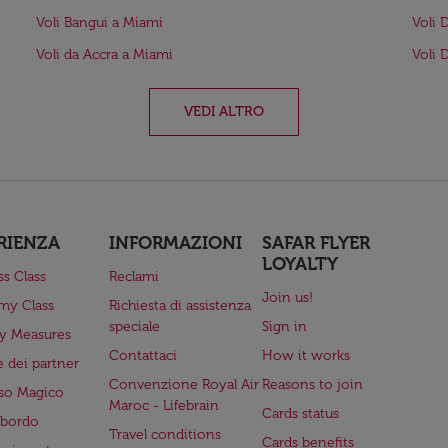
Voli Bangui a Miami
Voli 
Voli da Accra a Miami
Voli 
VEDI ALTRO
RIENZA
INFORMAZIONI
SAFAR FLYER
LOYALTY
ss Class
Reclami
Join us!
my Class
Richiesta di assistenza
speciale
Sign in
ry Measures
Contattaci
How it works
 dei partner
Convenzione Royal Air
Reasons to join
so Magico
Maroc - Lifebrain
Cards status
a bordo
Travel conditions
Cards benefits