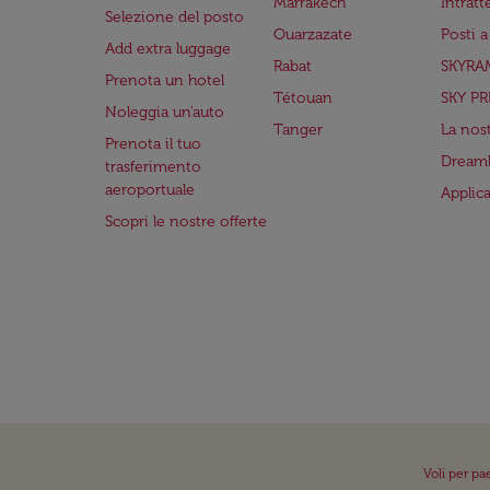
Marrakech
Intrat
Selezione del posto
Ouarzazate
Posti 
Add extra luggage
Rabat
SKYRA
Prenota un hotel
Tétouan
SKY PR
Noleggia un'auto
Tanger
La nost
Prenota il tuo
Dreaml
trasferimento
aeroportuale
Applic
Scopri le nostre offerte
Voli per pa