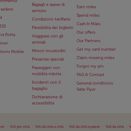
tenimento
Bagagli e spese di
Earn miles
a sedere
servizio
Spend miles
M
Condizioni-tariffarie
Cash & Miles
ESS
Flessibilità dei biglietti
Our offers
ra flotta
Viaggiare con gli
Our Partners
animali
iner
Get my card number
Minori incustoditi
ations Mobile
Claim missing miles
Presenze speciali
Forgot my pin
Passeggeri con
mobilità ridotta
FAQ & Contact
Incidenti con il
General conditions
bagaglio
Safar Flyer
Dichiarazione di
accessibilità
|
|
|
|
|
ese
Voli per città
Voli da città a città
Voli da città a paese
Voli da città
V