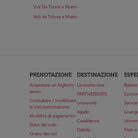
Voli Da Tunisi a Miami
Voli da Tolosa a Miami
PRENOTAZIONE
DESTINAZIONE
ESPE
Acquistare un biglietto
La nostra rete
Busine
aereo
PARTNERSHIPS
Econo
Consultare / modificare
oneworld
Sanita
la mia prenotazione
Agadir
Lounge
Modalità di pagamento
Casablanca
Univer
Stato del volo
Dakhla
Pasti 
Orario dei vol