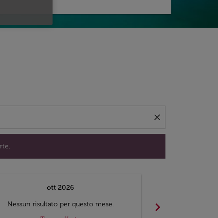
per trovare offerte.
close
rte.
ott 2026
chevron_right
Nessun risultato per questo mese.
Nessun risul