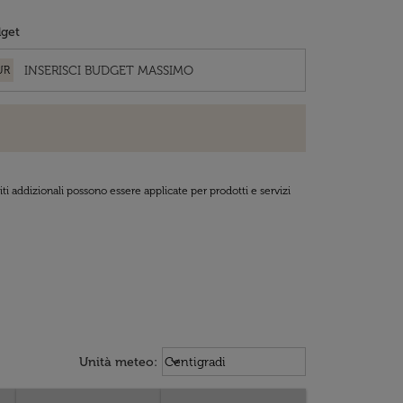
get
UR
ti addizionali possono essere applicate per prodotti e servizi
Weather unit option Centigradi Sel
keyboard_arrow_down
Unità meteo
:
Centigradi