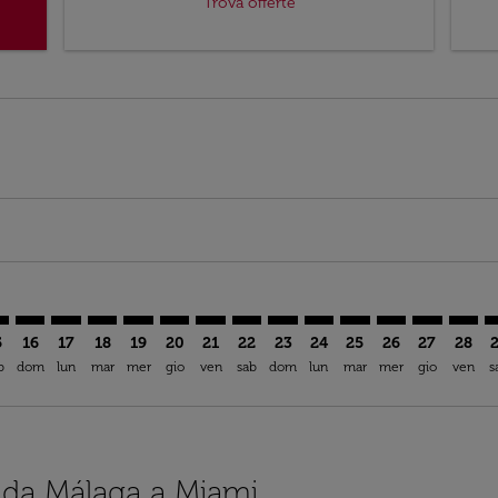
Trova offerte
imer. Trova offerte
sclaimer. Trova offerte
s-disclaimer. Trova offerte
ffers-disclaimer. Trova offerte
ew-offers-disclaimer. Trova offerte
mp-view-offers-disclaimer. Trova offerte
A: cmp-view-offers-disclaimer. Trova offerte
P–MIA: cmp-view-offers-disclaimer. Trova offerte
AGP–MIA: cmp-view-offers-disclaimer. Trova offerte
AGP–MIA: cmp-view-offers-disclaimer. Trova offerte
AGP–MIA: cmp-view-offers-disclaimer. Trova offe
AGP–MIA: cmp-view-offers-disclaimer. Trova 
AGP–MIA: cmp-view-offers-disclaimer. Tr
AGP–MIA: cmp-view-offers-disclaimer
AGP–MIA: cmp-view-offers-discla
AGP–MIA: cmp-view-offers-d
AGP–MIA: cmp-view-offe
AGP–MIA: cmp-view-
AGP–MIA: cmp-v
AGP–MIA: c
AGP–M
A
5
16
17
18
19
20
21
22
23
24
25
26
27
28
b
dom
lun
mar
mer
gio
ven
sab
dom
lun
mar
mer
gio
ven
s
i da Málaga a Miami