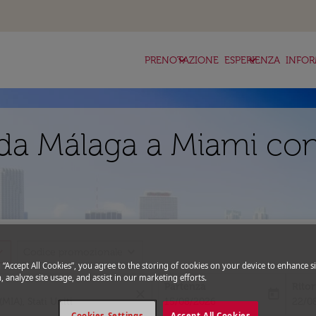
keyboard_arrow_down
keyboard_arrow_down
ke
PRENOTAZIONE
ESPERIENZA
INFOR
da Málaga a Miami con
_more
expand_more
Codice promozionale
g “Accept All Cookies”, you agree to the storing of cookies on your device to enhance si
, analyze site usage, and assist in our marketing efforts.
Partenza
Rito
close
today
fc-booking-departure-date-aria-l
fc-bo
15/08/2026
22/0
Cookies Settings
Accept All Cookies