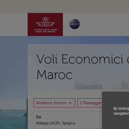
Voli Economici 
Maroc
expand_more
expand
Andata e ritorno
1 Passeggero, Economia
By clickin
navigation
Da
Per
close