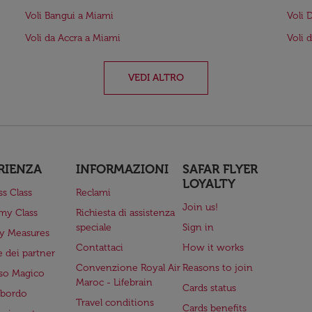
Voli Bangui a Miami
Voli 
Voli da Accra a Miami
Voli 
VEDI ALTRO
RIENZA
INFORMAZIONI
SAFAR FLYER
LOYALTY
ss Class
Reclami
Join us!
my Class
Richiesta di assistenza
speciale
Sign in
ry Measures
Contattaci
How it works
 dei partner
Convenzione Royal Air
Reasons to join
so Magico
Maroc - Lifebrain
Cards status
a bordo
Travel conditions
Cards benefits