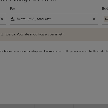
Per
Bud
close
flight_land
close
E
cerca. Vogliate modificare i parametri.
di ricerca. Vogliate modificare i parametri.
 potrebbero non essere più disponibili al momento della prenotazione. Tariffe e addebi