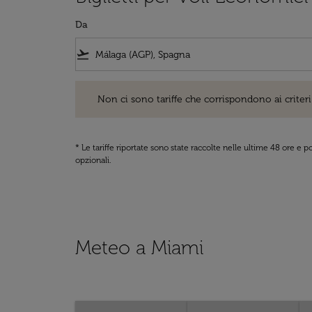
Da
flight_takeoff
Non ci sono tariffe che corrispondono ai criteri di ri
Non ci sono tariffe che corrispondono ai criteri 
* Le tariffe riportate sono state raccolte nelle ultime 48 ore e
opzionali.
Meteo a Miami