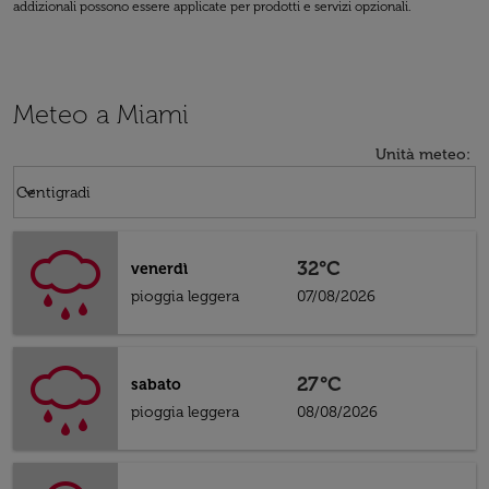
addizionali possono essere applicate per prodotti e servizi opzionali.
Meteo a Miami
Unità meteo
:
Weather unit option Centigradi Selected
keyboard_arrow_down
Centigradi
32°C
venerdì
pioggia leggera
07/08/2026
27°C
sabato
pioggia leggera
08/08/2026