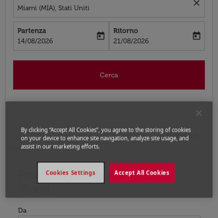
close
Miami (MIA), Stati Uniti
Partenza
Ritorno
today
today
fc-booking-departure-date-aria-label
fc-booking-return-date-aria-label
14/08/2026
21/08/2026
Cerca
By clicking “Accept All Cookies”, you agree to the storing of cookies
Home
Voli
Voli per Stati Uniti
Voli Marrakech -
on your device to enhance site navigation, analyze site usage, and
assist in our marketing efforts.
Miami
Prossimo voli da Marrakech a
Cookies Settings
Accept All Cookies
Miami
Da