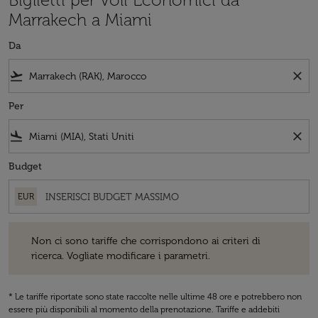
Marrakech a Miami
Da
flight_takeoff
close
Per
flight_land
close
Budget
EUR
Non ci sono tariffe che corrispondono ai criteri di ricerca. Vogliate 
Non ci sono tariffe che corrispondono ai criteri di
ricerca. Vogliate modificare i parametri.
* Le tariffe riportate sono state raccolte nelle ultime 48 ore e potrebbero non
essere più disponibili al momento della prenotazione. Tariffe e addebiti