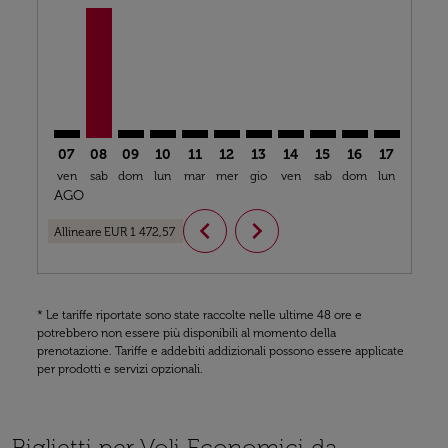
RAK–MIA: cmp-view-offers-disclaimer. Trova offerte
RAK–MIA, 08/08/2026 – 14/12/2026: Da EUR 1 47
RAK–MIA: cmp-view-offers-disclaimer. Trova 
RAK–MIA: cmp-view-offers-disclaimer. T
RAK–MIA: cmp-view-offers-disclaime
RAK–MIA: cmp-view-offers-discl
RAK–MIA: cmp-view-offers-d
RAK–MIA: cmp-view-offe
RAK–MIA: cmp-view-
RAK–MIA: cmp-
RAK–MIA: 
RAK–M
R
07
08
09
10
11
12
13
14
15
16
17
18
ven
sab
dom
lun
mar
mer
gio
ven
sab
dom
lun
mar
m
AGO
chevron_left
chevron_right
Allineare
EUR 1 472,57
* Le tariffe riportate sono state raccolte nelle ultime 48 ore e
potrebbero non essere più disponibili al momento della
prenotazione. Tariffe e addebiti addizionali possono essere applicate
per prodotti e servizi opzionali.
Biglietti per Voli Economici da