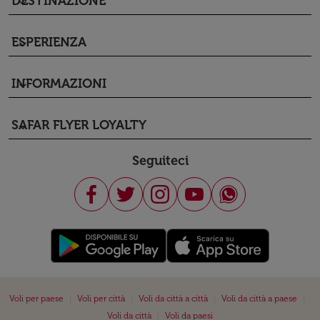
DESTINAZIONE
keyboard_arrow_down
ESPERIENZA
keyboard_arrow_down
INFORMAZIONI
keyboard_arrow_down
SAFAR FLYER LOYALTY
keyboard_arrow_down
Seguiteci
|
|
|
|
Voli per paese
Voli per città
Voli da città a città
Voli da città a paese
|
Voli da città
Voli da paesi