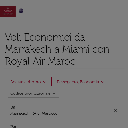

Voli Economici da
Marrakech a Miami con
Royal Air Maroc
expand_more
expand_more
Andata e ritorno
1 Passeggero, Economia
expand_more
Codice promozionale
Da
close
Marrakech (RAK), Marocco
Per