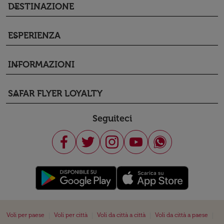
DESTINAZIONE
keyboard_arrow_down
ESPERIENZA
keyboard_arrow_down
INFORMAZIONI
keyboard_arrow_down
SAFAR FLYER LOYALTY
keyboard_arrow_down
Seguiteci
|
|
|
|
Voli per paese
Voli per città
Voli da città a città
Voli da città a paese