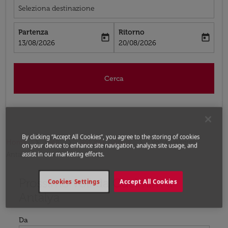
Seleziona destinazione
Partenza
Ritorno
today
today
fc-booking-departure-date-aria-label
fc-booking-return-date-aria-label
13/08/2026
20/08/2026
Cerca
By clicking “Accept All Cookies”, you agree to the storing of cookies
Home
Voli
Voli per Turchia
Voli Guelmim -
on your device to enhance site navigation, analyze site usage, and
Antalya
assist in our marketing efforts.
Prossimo voli da Guelmim a
Prova ad aggiornare il tuo percorso (origine e/o destina
Cookies Settings
Accept All Cookies
Antalya
Da