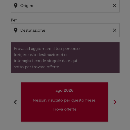
location_on
close
Per
location_on
close
Prova ad aggiornare il tuo percorso
(origine e/o destinazione) o
interagisci con le singole date qui
sotto per trovare offerte.
ago 2026
chevron_left
chevron_right
Nessun risultato per questo mese.
Nes
Trova offerte