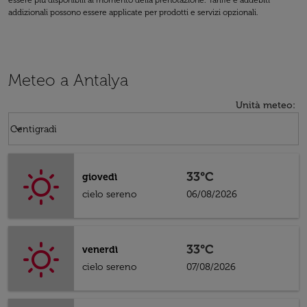
essere più disponibili al momento della prenotazione. Tariffe e addebiti
addizionali possono essere applicate per prodotti e servizi opzionali.
Meteo a Antalya
Unità meteo
:
Weather unit option Centigradi Selected
keyboard_arrow_down
Centigradi
33°C
giovedì
cielo sereno
06/08/2026
33°C
venerdì
cielo sereno
07/08/2026