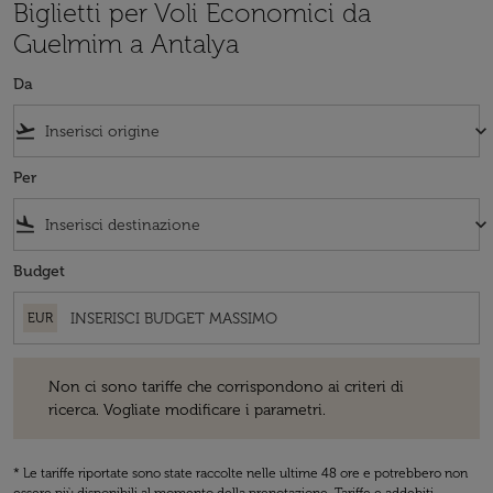
Biglietti per Voli Economici da
Guelmim a Antalya
Da
flight_takeoff
keyboard_arrow_down
Per
flight_land
keyboard_arrow_down
Budget
EUR
Non ci sono tariffe che corrispondono ai criteri di ricerca. Vogliate 
Non ci sono tariffe che corrispondono ai criteri di
ricerca. Vogliate modificare i parametri.
* Le tariffe riportate sono state raccolte nelle ultime 48 ore e potrebbero non