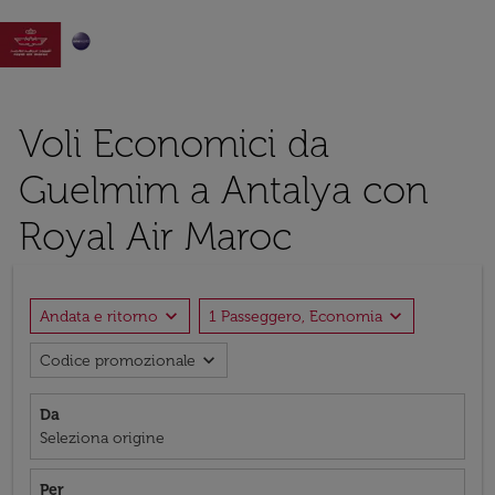

Voli Economici da
Guelmim a Antalya con
Royal Air Maroc
expand_more
expand_more
Andata e ritorno
1 Passeggero, Economia
expand_more
Codice promozionale
Da
Seleziona origine
Per