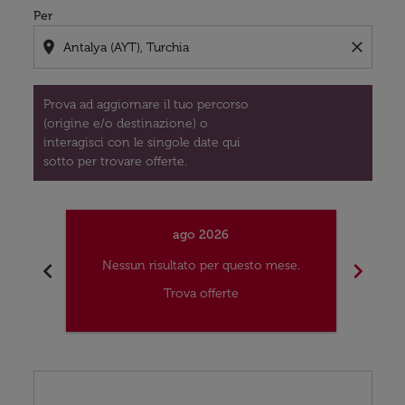
Per
location_on
close
Prova ad aggiornare il tuo percorso
(origine e/o destinazione) o
interagisci con le singole date qui
sotto per trovare offerte.
ago 2026
chevron_left
chevron_right
Nessun risultato per questo mese.
Nes
Trova offerte
Displaying fares for agosto-2026