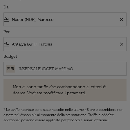
Da
flight_takeoff
close
Per
flight_land
close
Budget
EUR
Non ci sono tariffe che corrispondono ai criteri di ricerca. Vogliate 
Non ci sono tariffe che corrispondono ai criteri di
ricerca. Vogliate modificare i parametri.
* Le tariffe riportate sono state raccolte nelle ultime 48 ore e potrebbero non
essere più disponibili al momento della prenotazione. Tariffe e addebiti
addizionali possono essere applicate per prodotti e servizi opzionali.