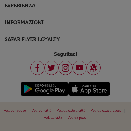
ESPERIENZA
keyboard_arrow_down
INFORMAZIONI
keyboard_arrow_down
SAFAR FLYER LOYALTY
keyboard_arrow_down
Seguiteci
|
|
|
|
Voli per paese
Voli per città
Voli da città a città
Voli da città a paese
|
Voli da città
Voli da paesi