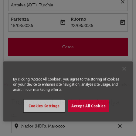
close
Antalya (AYT), Turchia
Partenza
Ritorno
today
today
fc-booking-departure-date-aria-label
fc-booking-return-date-aria-label
15/08/2026
22/08/2026
Cerca
By clicking “Accept All Cookies”, you agree to the storing of cookies
on your device to enhance site navigation, analyze site usage, and
Home
Voli
Voli per Turchia
Voli Nador - Antalya
assist in our marketing efforts.
Prossimo voli da Nador a Antalya
Prova ad aggiornare il tuo percorso (origine e/o destina
Cookies Settings
Accept All Cookies
Da
location_on
close