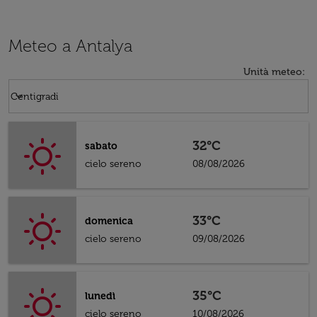
Meteo a Antalya
Unità meteo
:
Weather unit option Centigradi Selected
keyboard_arrow_down
Centigradi
32°C
sabato
cielo sereno
08/08/2026
33°C
domenica
cielo sereno
09/08/2026
35°C
lunedì
cielo sereno
10/08/2026