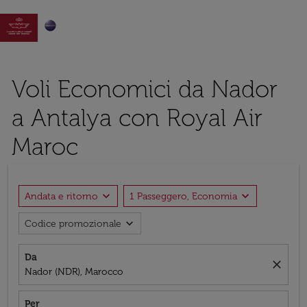

Voli Economici da Nador
a Antalya con Royal Air
Maroc
expand_more
expand_more
Andata e ritorno
1 Passeggero, Economia
expand_more
Codice promozionale
Da
close
Nador (NDR), Marocco
Per