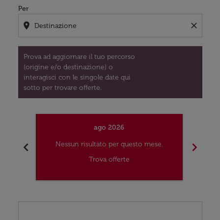
Per
location_on
close
Prova ad aggiornare il tuo percorso
(origine e/o destinazione) o
interagisci con le singole date qui
sotto per trovare offerte.
ago 2026
chevron_left
chevron_right
Nessun risultato per questo mese.
Nes
Trova offerte
Displaying fares for agosto-2026