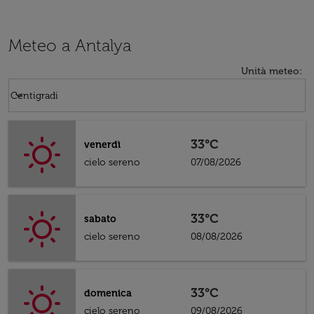
Meteo a Antalya
Unità meteo
:
Weather unit option Centigradi Selected
keyboard_arrow_down
Centigradi
33°C
venerdì
cielo sereno
07/08/2026
33°C
sabato
cielo sereno
08/08/2026
33°C
domenica
cielo sereno
09/08/2026