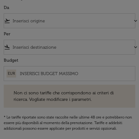
Da
flight_takeoff
keyboard_arrow_down
Per
flight_land
keyboard_arrow_down
Budget
EUR
Non ci sono tariffe che corrispondono ai criteri di ricerca. Vogliate 
Non ci sono tariffe che corrispondono ai criteri di
ricerca. Vogliate modificare i parametri.
* Le tariffe riportate sono state raccolte nelle ultime 48 ore e potrebbero non
essere più disponibili al momento della prenotazione. Tariffe e addebiti
addizionali possono essere applicate per prodotti e servizi opzionali.