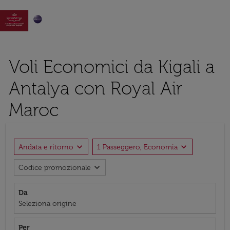

Voli Economici da Kigali a
Antalya con Royal Air
Maroc
expand_more
expand_more
Andata e ritorno
1 Passeggero, Economia
expand_more
Codice promozionale
Da
Seleziona origine
Per