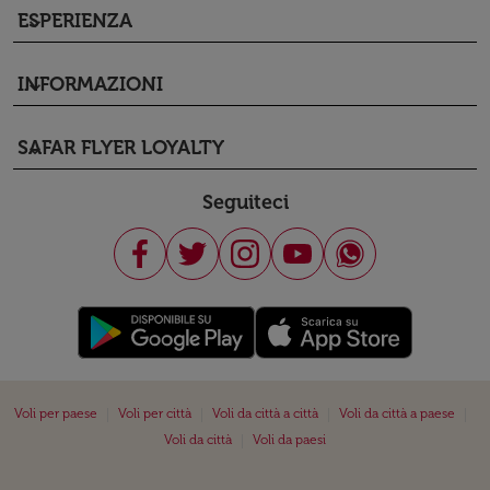
ESPERIENZA
keyboard_arrow_down
INFORMAZIONI
keyboard_arrow_down
SAFAR FLYER LOYALTY
keyboard_arrow_down
Seguiteci
|
|
|
|
Voli per paese
Voli per città
Voli da città a città
Voli da città a paese
|
Voli da città
Voli da paesi