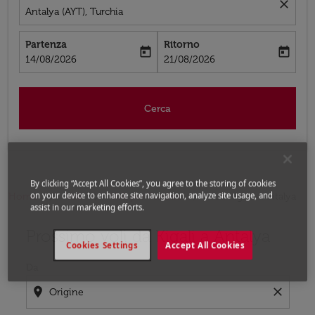
close
Antalya (AYT), Turchia
Partenza
Ritorno
today
today
fc-booking-departure-date-aria-label
fc-booking-return-date-aria-label
14/08/2026
21/08/2026
Cerca
By clicking “Accept All Cookies”, you agree to the storing of cookies
on your device to enhance site navigation, analyze site usage, and
Home
Voli
Voli per Turchia
Voli Kigali - Antalya
assist in our marketing efforts.
Prossimo voli da Kigali a Antalya
Prova ad aggiornare il tuo percorso (origine e/o destina
Cookies Settings
Accept All Cookies
Da
location_on
close