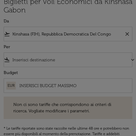
Biglietti per Voli Economici da Kinshasa
Gabon
Da
flight_takeoff
close
Per
flight_land
keyboard_arrow_down
Budget
EUR
Non ci sono tariffe che corrispondono ai criteri di ricerca. Vogliate 
Non ci sono tariffe che corrispondono ai criteri di
ricerca. Vogliate modificare i parametri.
* Le tariffe riportate sono state raccolte nelle ultime 48 ore e potrebbero non
essere più disponibili al momento della prenotazione. Tariffe e addebiti