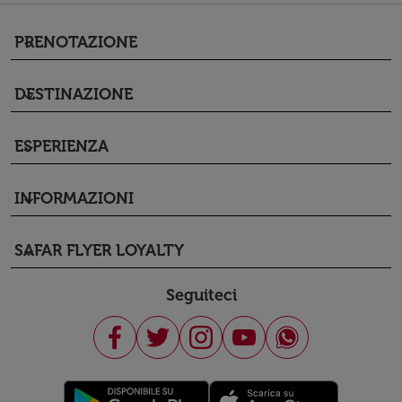
PRENOTAZIONE
keyboard_arrow_down
DESTINAZIONE
keyboard_arrow_down
ESPERIENZA
keyboard_arrow_down
INFORMAZIONI
keyboard_arrow_down
SAFAR FLYER LOYALTY
keyboard_arrow_down
Seguiteci