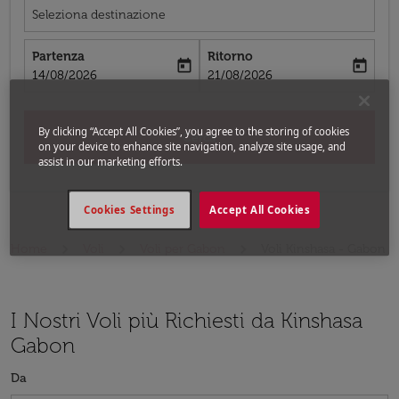
Seleziona destinazione
Partenza
Ritorno
today
today
fc-booking-departure-date-aria-label
fc-booking-return-date-aria-label
14/08/2026
21/08/2026
By clicking “Accept All Cookies”, you agree to the storing of cookies
Cerca
on your device to enhance site navigation, analyze site usage, and
assist in our marketing efforts.
Cookies Settings
Accept All Cookies
Home
Voli
Voli per Gabon
Voli Kinshasa - Gabon
I Nostri Voli più Richiesti da Kinshasa
Gabon
Da