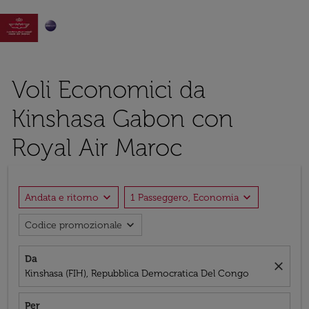

Voli Economici da
Kinshasa Gabon con
Royal Air Maroc
expand_more
expand_more
Andata e ritorno
1 Passeggero, Economia
expand_more
Codice promozionale
Da
close
Kinshasa (FIH), Repubblica Democratica Del Congo
Per