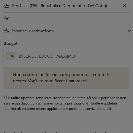
flight_takeoff
close
Per
flight_land
keyboard_arrow_down
Budget
EUR
Non ci sono tariffe che corrispondono ai criteri di ricerca. Vogliate 
Non ci sono tariffe che corrispondono ai criteri di
ricerca. Vogliate modificare i parametri.
* Le tariffe riportate sono state raccolte nelle ultime 48 ore e potrebbero non
essere più disponibili al momento della prenotazione. Tariffe e addebiti
addizionali possono essere applicate per prodotti e servizi opzionali.