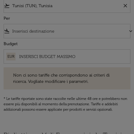
flight_takeoff
close
Per
flight_land
keyboard_arrow_down
Budget
EUR
Non ci sono tariffe che corrispondono ai criteri di ricerca. Vogliate 
Non ci sono tariffe che corrispondono ai criteri di
ricerca. Vogliate modificare i parametri.
* Le tariffe riportate sono state raccolte nelle ultime 48 ore e potrebbero non
essere più disponibili al momento della prenotazione. Tariffe e addebiti
addizionali possono essere applicate per prodotti e servizi opzionali.