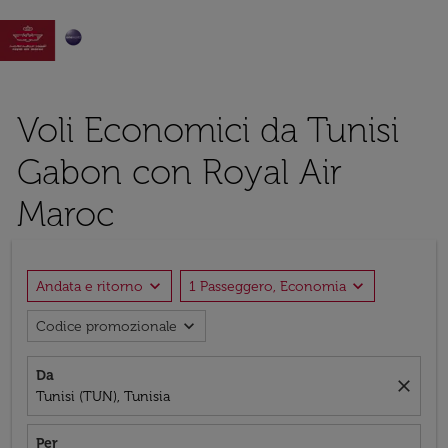

Voli Economici da Tunisi
Gabon con Royal Air
Maroc
expand_more
expand_more
Andata e ritorno
1 Passeggero, Economia
expand_more
Codice promozionale
Da
close
Tunisi (TUN), Tunisia
Per