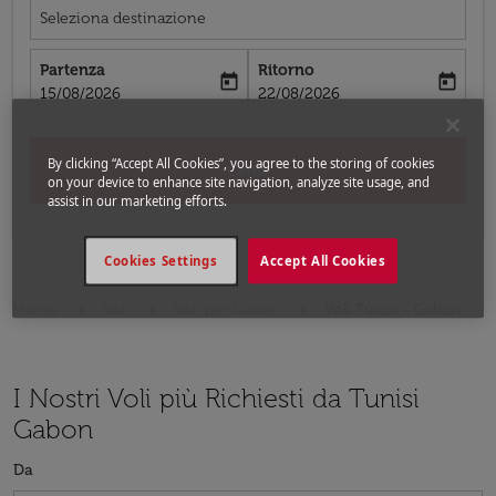
Seleziona destinazione
Partenza
Ritorno
today
today
fc-booking-departure-date-aria-label
fc-booking-return-date-aria-label
15/08/2026
22/08/2026
By clicking “Accept All Cookies”, you agree to the storing of cookies
Cerca
on your device to enhance site navigation, analyze site usage, and
assist in our marketing efforts.
Cookies Settings
Accept All Cookies
Home
Voli
Voli per Gabon
Voli Tunisi - Gabon
I Nostri Voli più Richiesti da Tunisi
Gabon
Da