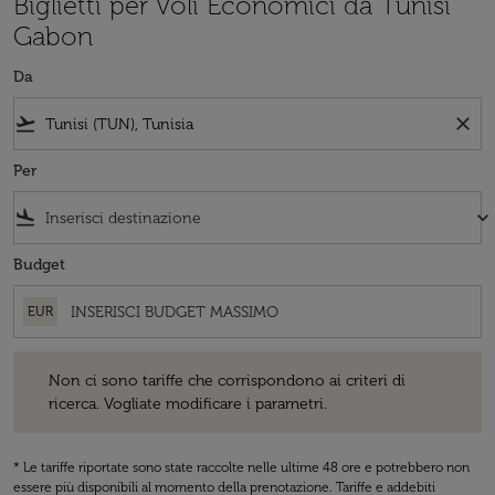
Biglietti per Voli Economici da Tunisi
Gabon
Da
flight_takeoff
close
Per
flight_land
keyboard_arrow_down
Budget
EUR
Non ci sono tariffe che corrispondono ai criteri di ricerca. Vogliate 
Non ci sono tariffe che corrispondono ai criteri di
ricerca. Vogliate modificare i parametri.
* Le tariffe riportate sono state raccolte nelle ultime 48 ore e potrebbero non
essere più disponibili al momento della prenotazione. Tariffe e addebiti