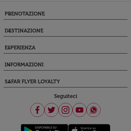
PRENOTAZIONE
keyboard_arrow_down
DESTINAZIONE
keyboard_arrow_down
ESPERIENZA
keyboard_arrow_down
INFORMAZIONI
keyboard_arrow_down
SAFAR FLYER LOYALTY
keyboard_arrow_down
Seguiteci