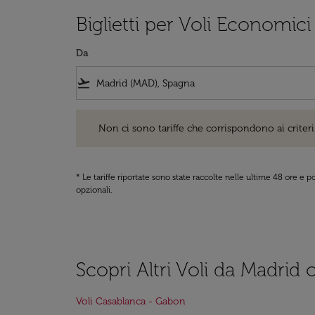
Biglietti per Voli Economi
Da
flight_takeoff
Non ci sono tariffe che corrispondono ai criteri di ri
Non ci sono tariffe che corrispondono ai criteri 
* Le tariffe riportate sono state raccolte nelle ultime 48 ore e
opzionali.
Scopri Altri Voli da Madrid
Voli Casablanca - Gabon