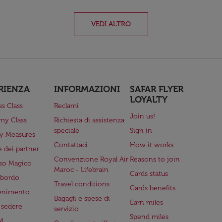
VEDI ALTRO
RIENZA
INFORMAZIONI
SAFAR FLYER
LOYALTY
ss Class
Reclami
Join us!
my Class
Richiesta di assistenza
speciale
Sign in
ry Measures
Contattaci
How it works
 dei partner
Convenzione Royal Air
Reasons to join
so Magico
Maroc - Lifebrain
Cards status
a bordo
Travel conditions
Cards benefits
tenimento
Bagagli e spese di
Earn miles
a sedere
servizio
Spend miles
M