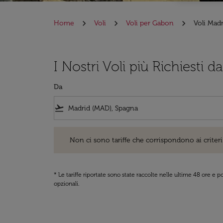
Home
Voli
Voli per Gabon
Voli Mad
I Nostri Voli più Richiesti
Da
flight_takeoff
Non ci sono tariffe che corrispondono ai criteri di ri
Non ci sono tariffe che corrispondono ai criteri 
* Le tariffe riportate sono state raccolte nelle ultime 48 ore e
opzionali.