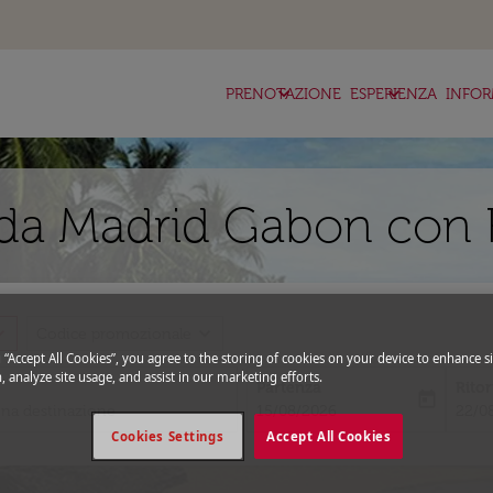
keyboard_arrow_down
keyboard_arrow_down
ke
PRENOTAZIONE
ESPERIENZA
INFOR
 da Madrid Gabon con 
_more
expand_more
Codice promozionale
g “Accept All Cookies”, you agree to the storing of cookies on your device to enhance si
, analyze site usage, and assist in our marketing efforts.
Partenza
Rito
today
fc-booking-departure-date-aria-l
fc-bo
15/08/2026
22/0
Cookies Settings
Accept All Cookies