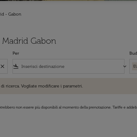
rid - Gabon
 da Madrid Gabon
Per
Bud
close
flight_land
keyboard_arrow_down
E
cerca. Vogliate modificare i parametri.
di ricerca. Vogliate modificare i parametri.
 potrebbero non essere più disponibili al momento della prenotazione. Tariffe e addebi