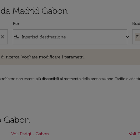
ci da Madrid Gabon
Per
Bud
close
flight_land
keyboard_arrow_down
E
cerca. Vogliate modificare i parametri.
di ricerca. Vogliate modificare i parametri.
 potrebbero non essere più disponibili al momento della prenotazione. Tariffe e addebi
 o Gabon
Voli Parigi - Gabon
Voli 