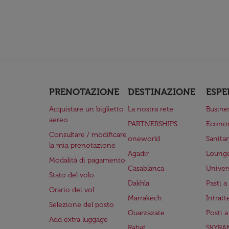
PRENOTAZIONE
DESTINAZIONE
ESPE
Acquistare un biglietto
La nostra rete
Busine
aereo
PARTNERSHIPS
Econo
Consultare / modificare
oneworld
Sanita
la mia prenotazione
Agadir
Lounge
Modalità di pagamento
Casablanca
Univer
Stato del volo
Dakhla
Pasti 
Orario dei vol
Marrakech
Intrat
Selezione del posto
Ouarzazate
Posti 
Add extra luggage
Rabat
SKYRA