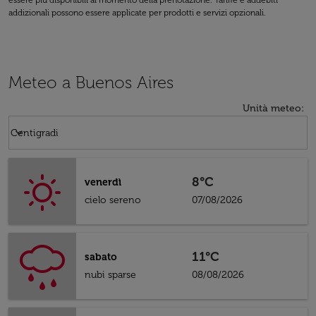
essere più disponibili al momento della prenotazione. Tariffe e addebiti
addizionali possono essere applicate per prodotti e servizi opzionali.
Meteo a Buenos Aires
Unità meteo
:
Weather unit option Centigradi Selected
keyboard_arrow_down
Centigradi
8°C
venerdì
cielo sereno
07/08/2026
11°C
sabato
nubi sparse
08/08/2026