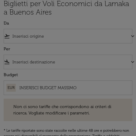
Biglietti per Voli Economici da Larnaka
a Buenos Aires
Da
flight_takeoff
keyboard_arrow_down
Per
flight_land
keyboard_arrow_down
Budget
EUR
Non ci sono tariffe che corrispondono ai criteri di ricerca. Vogliate 
Non ci sono tariffe che corrispondono ai criteri di
ricerca. Vogliate modificare i parametri.
* Le tariffe riportate sono state raccolte nelle ultime 48 ore e potrebbero non