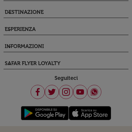
DESTINAZIONE
keyboard_arrow_down
ESPERIENZA
keyboard_arrow_down
INFORMAZIONI
keyboard_arrow_down
SAFAR FLYER LOYALTY
keyboard_arrow_down
Seguiteci