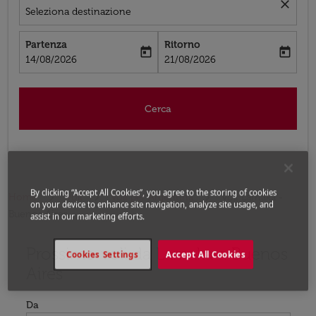
close
Seleziona destinazione
Partenza
Ritorno
today
today
fc-booking-departure-date-aria-label
fc-booking-return-date-aria-label
14/08/2026
21/08/2026
Cerca
By clicking “Accept All Cookies”, you agree to the storing of cookies
Home
Voli
Voli per Argentina
Voli Larnaka -
on your device to enhance site navigation, analyze site usage, and
Buenos Aires
assist in our marketing efforts.
Prossimo voli da Larnaka a Buenos
Prova ad aggiornare il tuo percorso (origine e/o destina
Cookies Settings
Accept All Cookies
Aires
Da