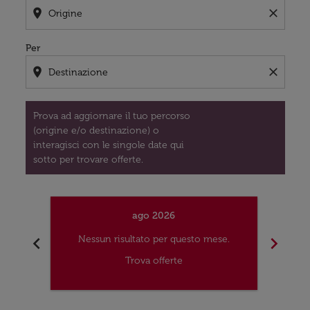
location_on
close
Per
location_on
close
Prova ad aggiornare il tuo percorso
(origine e/o destinazione) o
interagisci con le singole date qui
sotto per trovare offerte.
ago 2026
chevron_left
chevron_right
Nessun risultato per questo mese.
Nes
Trova offerte