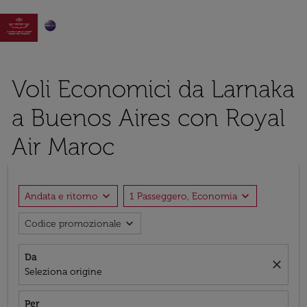

Voli Economici da Larnaka
a Buenos Aires con Royal
Air Maroc
expand_more
expand_more
Andata e ritorno
1 Passeggero, Economia
expand_more
Codice promozionale
Da
close
Seleziona origine
Per