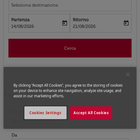
Seleziona destinazione
Partenza
Ritorno
today
today
fc-booking-departure-date-aria-label
fc-booking-return-date-aria-label
14/08/2026
21/08/2026
Cerca
By clicking “Accept All Cookies”, you agree to the storing of cookies
Home
Voli
Voli per Argentina
Voli Libreville -
on your device to enhance site navigation, analyze site usage, and
Buenos Aires
assist in our marketing efforts.
Prossimo voli da Libreville a
Prova ad aggiornare il tuo percorso (origine e/o destina
Cookies Settings
Accept All Cookies
Buenos Aires
Da