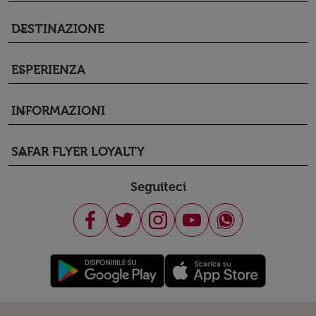
DESTINAZIONE
keyboard_arrow_down
ESPERIENZA
keyboard_arrow_down
INFORMAZIONI
keyboard_arrow_down
SAFAR FLYER LOYALTY
keyboard_arrow_down
Seguiteci