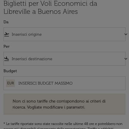
Biglietti per Voli Economici da
Libreville a Buenos Aires
Da
flight_takeoff
keyboard_arrow_down
Per
flight_land
keyboard_arrow_down
Budget
EUR
Non ci sono tariffe che corrispondono ai criteri di ricerca. Vogliate 
Non ci sono tariffe che corrispondono ai criteri di
ricerca. Vogliate modificare i parametri.
* Le tariffe riportate sono state raccolte nelle ultime 48 ore e potrebbero non