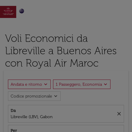

Voli Economici da
Libreville a Buenos Aires
con Royal Air Maroc
expand_more
expand_more
Andata e ritorno
1 Passeggero, Economia
expand_more
Codice promozionale
Da
close
Libreville (LBV), Gabon
Per