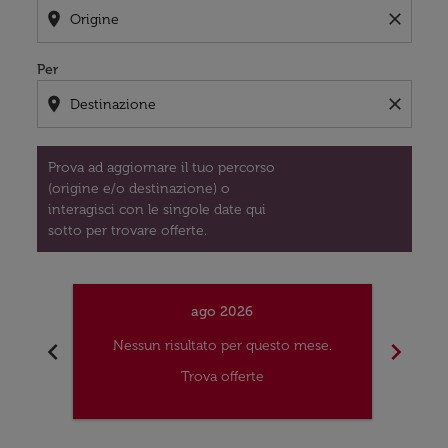
location_on
close
Per
location_on
close
Prova ad aggiornare il tuo percorso
(origine e/o destinazione) o
interagisci con le singole date qui
sotto per trovare offerte.
ago 2026
chevron_left
chevron_right
Nessun risultato per questo mese.
Nes
Trova offerte