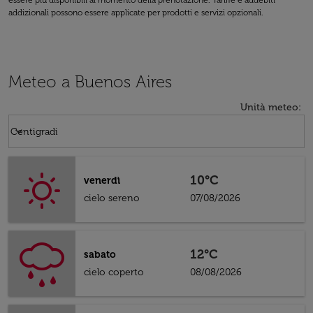
essere più disponibili al momento della prenotazione. Tariffe e addebiti
addizionali possono essere applicate per prodotti e servizi opzionali.
Meteo a Buenos Aires
Unità meteo
:
Weather unit option Centigradi Selected
keyboard_arrow_down
Centigradi
10°C
venerdì
cielo sereno
07/08/2026
12°C
sabato
cielo coperto
08/08/2026