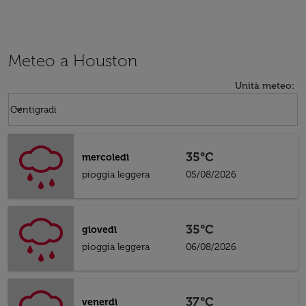
Meteo a Houston
Unità meteo
:
Weather unit option Centigradi Selected
keyboard_arrow_down
Centigradi
35°C
mercoledì
pioggia leggera
05/08/2026
35°C
giovedì
pioggia leggera
06/08/2026
37°C
venerdì