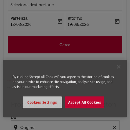
Seleziona destinazione
Partenza
Ritorno
today
today
fc-booking-departure-date-aria-label
fc-booking-return-date-aria-label
12/08/2026
19/08/2026
Cerca
By clicking “Accept All Cookies”, you agree to the storing of cookies
Home
Voli
Voli per Stati Uniti
Voli Lione -
on your device to enhance site navigation, analyze site usage, and
assist in our marketing efforts.
Houston
Prossimo voli da Lione a Houston
Cookies Settings
Accept All Cookies
Prova ad aggiornare il tuo percorso (origine e/o destina
Da
location_on
close