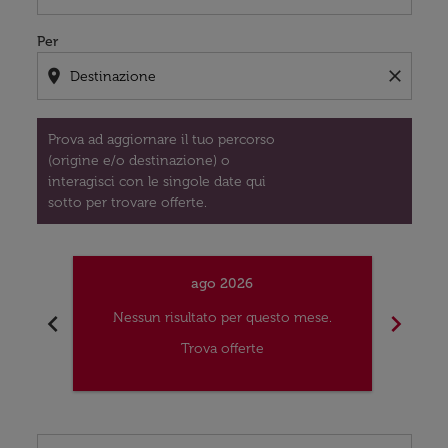
Per
location_on
close
Prova ad aggiornare il tuo percorso
(origine e/o destinazione) o
interagisci con le singole date qui
sotto per trovare offerte.
ago 2026
chevron_left
chevron_right
Nessun risultato per questo mese.
Nes
Trova offerte