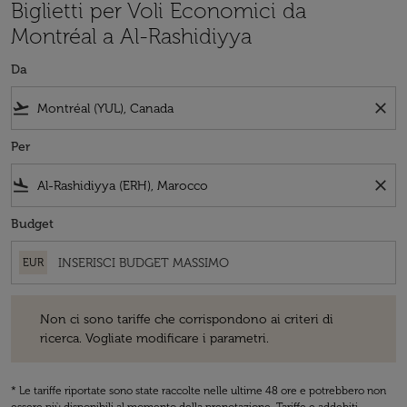
Biglietti per Voli Economici da
Montréal a Al-Rashidiyya
Da
flight_takeoff
close
Per
flight_land
close
Budget
EUR
Non ci sono tariffe che corrispondono ai criteri di ricerca. Vogliate 
Non ci sono tariffe che corrispondono ai criteri di
ricerca. Vogliate modificare i parametri.
* Le tariffe riportate sono state raccolte nelle ultime 48 ore e potrebbero non