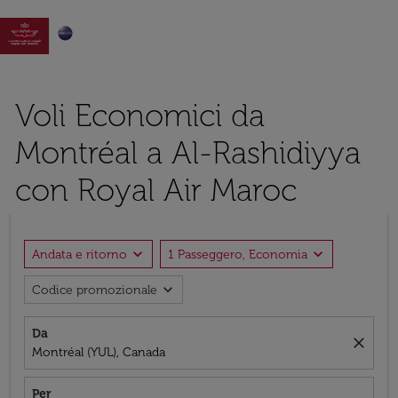

Voli Economici da
Montréal a Al-Rashidiyya
con Royal Air Maroc
expand_more
expand_more
Andata e ritorno
1 Passeggero, Economia
expand_more
Codice promozionale
Da
close
Montréal (YUL), Canada
Per