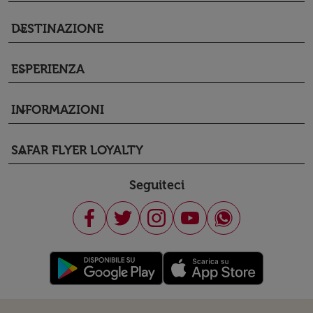
DESTINAZIONE
keyboard_arrow_down
ESPERIENZA
keyboard_arrow_down
INFORMAZIONI
keyboard_arrow_down
SAFAR FLYER LOYALTY
keyboard_arrow_down
Seguiteci