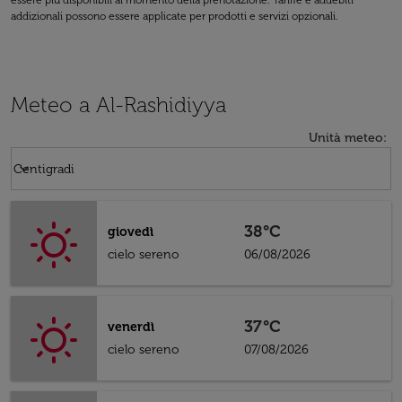
essere più disponibili al momento della prenotazione. Tariffe e addebiti
addizionali possono essere applicate per prodotti e servizi opzionali.
Meteo a Al-Rashidiyya
Unità meteo
:
Weather unit option Centigradi Selected
keyboard_arrow_down
Centigradi
38°C
giovedì
cielo sereno
06/08/2026
37°C
venerdì
cielo sereno
07/08/2026