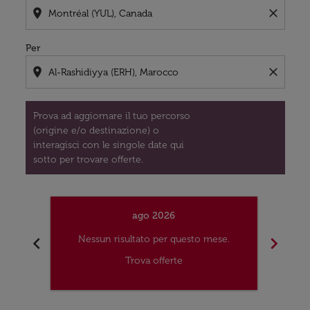
location_on
close
Per
location_on
close
Prova ad aggiornare il tuo percorso
(origine e/o destinazione) o
interagisci con le singole date qui
sotto per trovare offerte.
ago 2026
chevron_left
chevron_right
Nessun risultato per questo mese.
Nes
Trova offerte