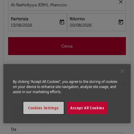
close
Al-Rashidiyya (ERH), Marocco
Partenza
Ritorno
today
today
fc-booking-departure-date-aria-label
fc-booking-return-date-aria-label
13/08/2026
20/08/2026
Cerca
By clicking “Accept All Cookies”, you agree to the storing of cookies
Home
Voli
Voli per Marocco
Voli Montréal - Al-
on your device to enhance site navigation, analyze site usage, and
Rashidiyya
assist in our marketing efforts.
Prossimo voli da Montréal a Al-
Prova ad aggiornare il tuo percorso (origine e/o destina
Cookies Settings
Accept All Cookies
Rashidiyya
Da