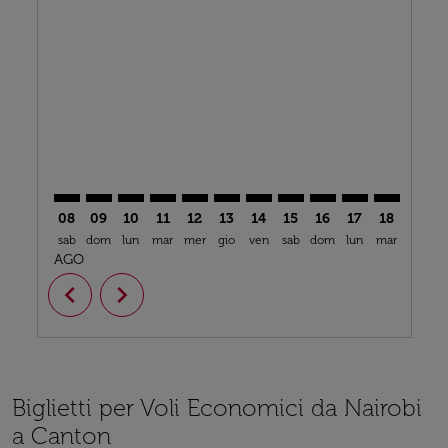
NBO–CAN: cmp-view-offers-disclaimer. Trova offerte
NBO–CAN: cmp-view-offers-disclaimer. Trova off
NBO–CAN: cmp-view-offers-disclaimer. Trova
NBO–CAN: cmp-view-offers-disclaimer. T
NBO–CAN: cmp-view-offers-disclaime
NBO–CAN: cmp-view-offers-discl
NBO–CAN: cmp-view-offers-d
NBO–CAN: cmp-view-off
NBO–CAN: cmp-view
NBO–CAN: cmp-
NBO–CAN: 
NBO–C
N
08
09
10
11
12
13
14
15
16
17
18
19
sab
dom
lun
mar
mer
gio
ven
sab
dom
lun
mar
mer
g
AGO
chevron_left
chevron_right
Biglietti per Voli Economici da Nairobi
a Canton