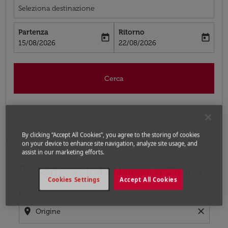
Seleziona destinazione
Partenza
Ritorno
today
today
fc-booking-departure-date-aria-label
fc-booking-return-date-aria-label
15/08/2026
22/08/2026
Cerca
By clicking “Accept All Cookies”, you agree to the storing of cookies
Home
Voli
Voli per Cina
Voli Nairobi - Canton
on your device to enhance site navigation, analyze site usage, and
assist in our marketing efforts.
Prossimo voli da Nairobi a Canton
Prova ad aggiornare il tuo percorso (origine e/o destina
Cookies Settings
Accept All Cookies
Da
location_on
close