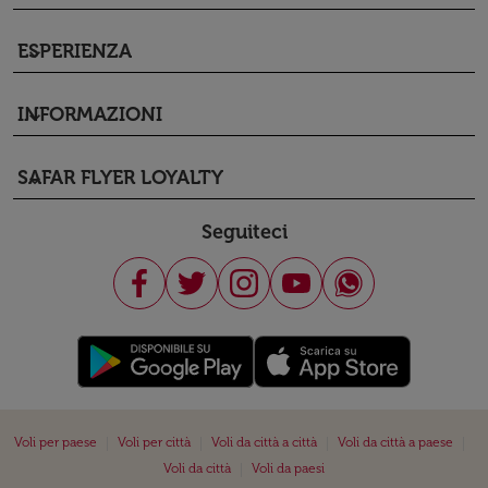
ESPERIENZA
keyboard_arrow_down
INFORMAZIONI
keyboard_arrow_down
SAFAR FLYER LOYALTY
keyboard_arrow_down
Seguiteci
|
|
|
|
Voli per paese
Voli per città
Voli da città a città
Voli da città a paese
|
Voli da città
Voli da paesi