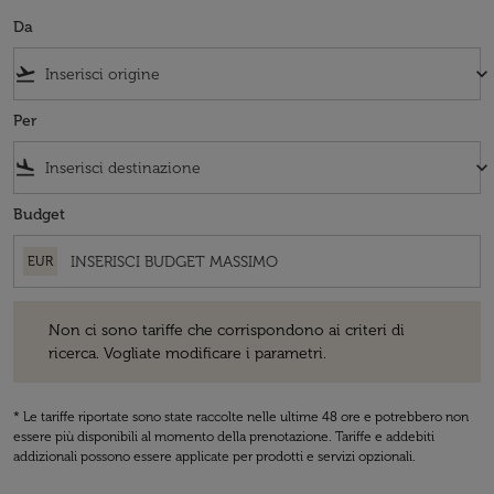
Da
flight_takeoff
keyboard_arrow_down
Per
flight_land
keyboard_arrow_down
Budget
EUR
Non ci sono tariffe che corrispondono ai criteri di ricerca. Vogliate 
Non ci sono tariffe che corrispondono ai criteri di
ricerca. Vogliate modificare i parametri.
* Le tariffe riportate sono state raccolte nelle ultime 48 ore e potrebbero non
essere più disponibili al momento della prenotazione. Tariffe e addebiti
addizionali possono essere applicate per prodotti e servizi opzionali.