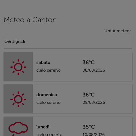
Meteo a Canton
Unità meteo
:
Weather unit option Centigradi Selected
keyboard_arrow_down
Centigradi
36°C
sabato
cielo sereno
08/08/2026
36°C
domenica
cielo sereno
09/08/2026
35°C
lunedì
cielo coperto
10/08/2026