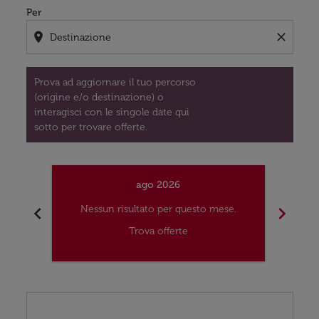
Per
location_on
close
Prova ad aggiornare il tuo percorso
(origine e/o destinazione) o
interagisci con le singole date qui
sotto per trovare offerte.
ago 2026
chevron_left
chevron_right
Nessun risultato per questo mese.
Nes
Trova offerte
Displaying fares for agosto-2026