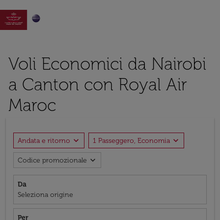

Voli Economici da Nairobi
a Canton con Royal Air
Maroc
expand_more
expand_more
Andata e ritorno
1 Passeggero, Economia
expand_more
Codice promozionale
Da
Seleziona origine
Per