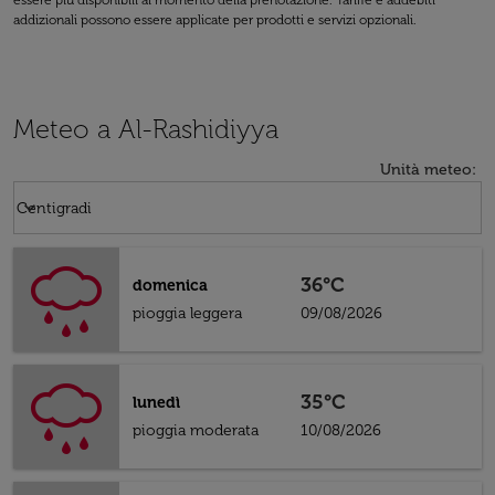
essere più disponibili al momento della prenotazione. Tariffe e addebiti
addizionali possono essere applicate per prodotti e servizi opzionali.
Meteo a Al-Rashidiyya
Unità meteo
:
Weather unit option Centigradi Selected
keyboard_arrow_down
Centigradi
36°C
domenica
pioggia leggera
09/08/2026
35°C
lunedì
pioggia moderata
10/08/2026