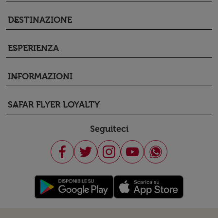
DESTINAZIONE
keyboard_arrow_down
ESPERIENZA
keyboard_arrow_down
INFORMAZIONI
keyboard_arrow_down
SAFAR FLYER LOYALTY
keyboard_arrow_down
Seguiteci