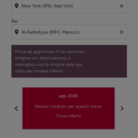
location_on
close
Per
location_on
close
Prova ad aggiornare il tuo percorso
(origine e/o destinazione) o
interagisci con le singole date qui
sotto per trovare offerte.
ago 2026
chevron_left
chevron_right
Nessun risultato per questo mese.
Nes
Trova offerte