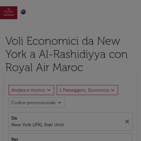

Voli Economici da New
York a Al-Rashidiyya con
Royal Air Maroc
expand_more
expand_more
Andata e ritorno
1 Passeggero, Economia
expand_more
Codice promozionale
Da
close
New York (JFK), Stati Uniti
Per