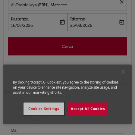
close
Al-Rashidiyya (ERH), Marocco
Partenza
Ritorno
today
today
fc-booking-departure-date-aria-label
fc-booking-return-date-aria-label
16/08/2026
23/08/2026
Cerca
By clicking “Accept All Cookies”, you agree to the storing of cookies
Home
Voli
Voli per Marocco
Voli New York - Al-
on your device to enhance site navigation, analyze site usage, and
Rashidiyya
assist in our marketing efforts.
Prossimo voli da New York a Al-
Prova ad aggiornare il tuo percorso (origine e/o destina
Cookies Settings
Accept All Cookies
Rashidiyya
Da