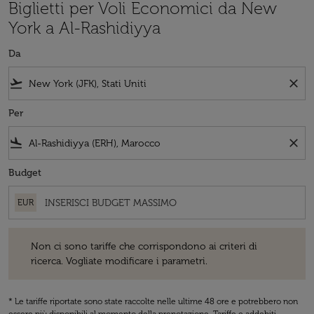
Biglietti per Voli Economici da New
York a Al-Rashidiyya
Da
flight_takeoff
close
Per
flight_land
close
Budget
EUR
Non ci sono tariffe che corrispondono ai criteri di ricerca. Vogliate 
Non ci sono tariffe che corrispondono ai criteri di
ricerca. Vogliate modificare i parametri.
* Le tariffe riportate sono state raccolte nelle ultime 48 ore e potrebbero non