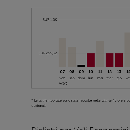
cmp-daily-histogram-bars-legend-max-price-ar
EUR 1.0K
Displaying fares for agosto-2026
ORY–BKO, 07/08/2026 – 23/08/20
ORY–BKO, 08/08/2026 – 18/0
PAR–BKO: cmp-view-offer
ORY–BKO, 10/08/202
ORY–BKO, 11/08
ORY–BKO, 1
ORY–BK
OR
cmp-daily-histogram-bars-legend-min-price-ar
EUR 299,32
07
08
09
10
11
12
13
1
ven
sab
dom
lun
mar
mer
gio
ve
AGO
* Le tariffe riportate sono state raccolte nelle ultime 48 ore e
opzionali.