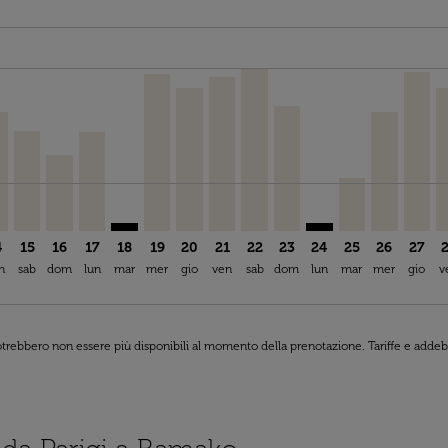
ia-label EUR 1.0K
26: Da EUR 623,27
8/2026: Da EUR 435,31
s-disclaimer. Trova offerte
6 – 25/09/2026: Da EUR 299,32
/2026 – 25/08/2026: Da EUR 568,31
2/08/2026 – 15/09/2026: Da EUR 299,32
O, 13/08/2026 – 25/10/2026: Da EUR 299,32
Y–BKO, 14/08/2026 – 29/10/2026: Da EUR 740,27
ORY–BKO, 15/08/2026 – 26/08/2026: Da EUR 623,27
ORY–BKO, 16/08/2026 – 07/09/2026: Da EUR 473,27
ORY–BKO, 17/08/2026 – 31/08/2026: Da EUR 618,
PAR–BKO: cmp-view-offers-disclaimer. Trova 
ORY–BKO, 19/08/2026 – 01/09/2026: Da 
CDG–BKO, 20/08/2026 – 30/08/2026:
ORY–BKO, 21/08/2026 – 04/09/2
ORY–BKO, 22/08/2026 – 24/
CDG–BKO, 23/08/2026 –
PAR–BKO: cmp-view-
CDG–BKO, 25/0
CDG–BKO, 
ORY–B
O
ia-label EUR 299,32
4
15
16
17
18
19
20
21
22
23
24
25
26
27
n
sab
dom
lun
mar
mer
gio
ven
sab
dom
lun
mar
mer
gio
v
 potrebbero non essere più disponibili al momento della prenotazione. Tariffe e addebi