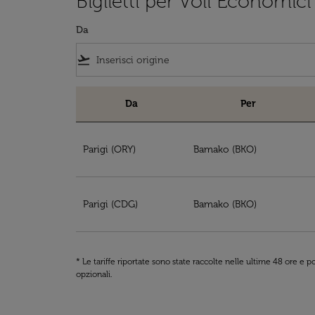
Biglietti per Voli Economic
Da
flight_takeoff
Da
Per
Biglietti per Voli Economici da Parigi a Bama
Parigi (ORY)
Bamako (BKO)
Parigi (CDG)
Bamako (BKO)
* Le tariffe riportate sono state raccolte nelle ultime 48 ore e
opzionali.