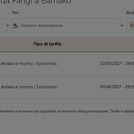
i da Parigi a Bamako
Per
Bud
keyboard_arrow_down
flight_land
keyboard_arrow_down
E
Tipo di tariffa
ko
Andata e ritorno
/
Economia
10/03/2027 - 29/
Andata e ritorno
/
Economia
07/04/2027 - 28/
 potrebbero non essere più disponibili al momento della prenotazione. Tariffe e addebi