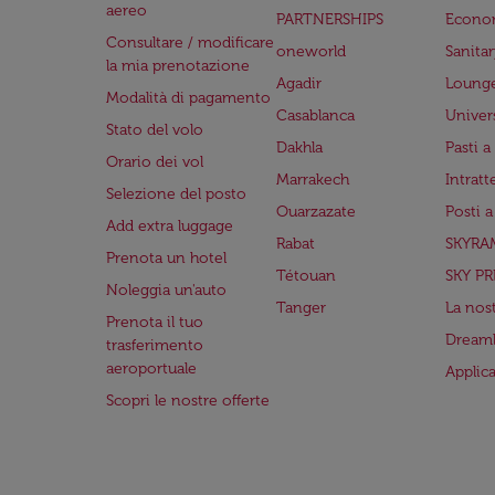
aereo
PARTNERSHIPS
Econo
Consultare / modificare
oneworld
Sanita
la mia prenotazione
Agadir
Lounge
Modalità di pagamento
Casablanca
Univer
Stato del volo
Dakhla
Pasti 
Orario dei vol
Marrakech
Intrat
Selezione del posto
Ouarzazate
Posti 
Add extra luggage
Rabat
SKYRA
Prenota un hotel
Tétouan
SKY PR
Noleggia un'auto
Tanger
La nost
Prenota il tuo
Dreaml
trasferimento
aeroportuale
Applic
Scopri le nostre offerte