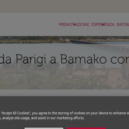
keyboard_arrow_down
keyboard_arrow_down
ke
PRENOTAZIONE
ESPERIENZA
INFOR
da Parigi a Bamako con
_more
expand_more
Codice promozionale
g “Accept All Cookies”, you agree to the storing of cookies on your device to enhance si
Partenza
Rito
, analyze site usage, and assist in our marketing efforts.
today
fc-booking-departure-date-aria-l
fc-bo
14/08/2026
21/0