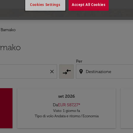
Cookies Settings
Accept All Cookies
 - Bamako
Bamako
Per
compare_arrows
close
location_on
set 2026
Da
EUR 587,27
*
Visto: 1 giorno fa
Tipo di volo Andata e ritorno
/
Economia