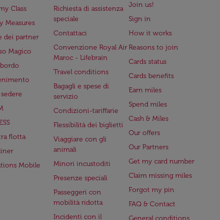
Join us!
my Class
Richiesta di assistenza
speciale
Sign in
ry Measures
Contattaci
How it works
 dei partner
Convenzione Royal Air
Reasons to join
so Magico
Maroc - Lifebrain
Cards status
a bordo
Travel conditions
Cards benefits
tenimento
Bagagli e spese di
Earn miles
a sedere
servizio
Spend miles
M
Condizioni-tariffarie
Cash & Miles
ESS
Flessibilità dei biglietti
Our offers
ra flotta
Viaggiare con gli
Our Partners
animali
iner
Get my card number
Minori incustoditi
ations Mobile
Claim missing miles
Presenze speciali
Forgot my pin
Passeggeri con
mobilità ridotta
FAQ & Contact
Incidenti con il
General conditions