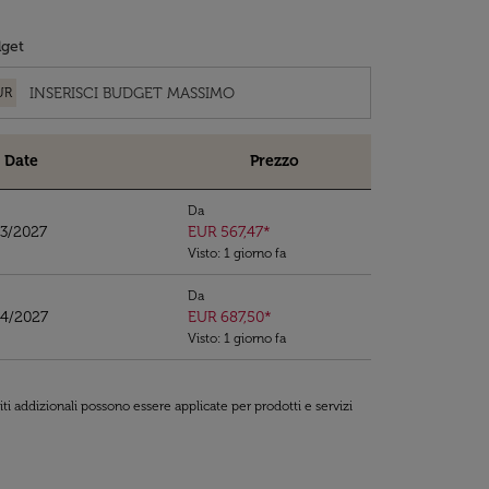
get
UR
Date
Prezzo
Da
03/2027
EUR 567,47
*
Visto: 1 giorno fa
Da
04/2027
EUR 687,50
*
Visto: 1 giorno fa
ti addizionali possono essere applicate per prodotti e servizi