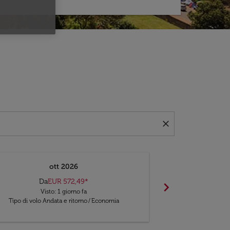
close
ott 2026
Da
EUR 572,49
*
Da
chevron_right
Visto: 1 giorno fa
Vis
Tipo di volo Andata e ritorno
/
Economia
Tipo di volo An