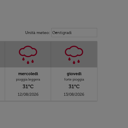
Weather unit option Centigradi Sel
keyboard_arrow_down
Unità meteo
:
Centigradi
mercoledì
giovedì
pioggia leggera
forte pioggia
31°C
31°C
12/08/2026
13/08/2026