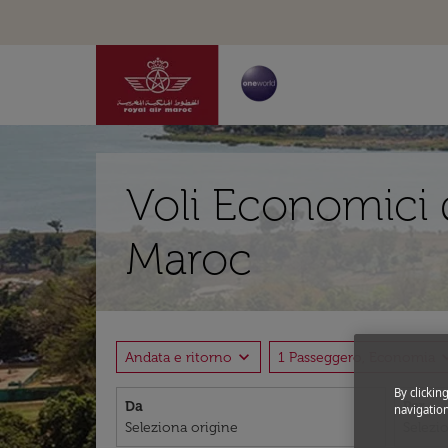
Voli Economici 
Maroc
expand_more
expand
Andata e ritorno
1 Passeggero, Economia
By clickin
Da
Per
navigation