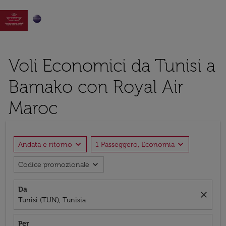

Voli Economici da Tunisi a
Bamako con Royal Air
Maroc
expand_more
expand_more
Andata e ritorno
1 Passeggero, Economia
expand_more
Codice promozionale
Da
close
Tunisi (TUN), Tunisia
Per