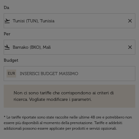
Da
flight_takeoff
close
Per
flight_land
close
Budget
EUR
Non ci sono tariffe che corrispondono ai criteri di ricerca. Vogliate 
Non ci sono tariffe che corrispondono ai criteri di
ricerca. Vogliate modificare i parametri.
* Le tariffe riportate sono state raccolte nelle ultime 48 ore e potrebbero non
essere più disponibili al momento della prenotazione. Tariffe e addebiti
addizionali possono essere applicate per prodotti e servizi opzionali.