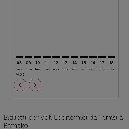
TUN–BKO: cmp-view-offers-disclaimer. Trova offerte
TUN–BKO: cmp-view-offers-disclaimer. Trova off
TUN–BKO: cmp-view-offers-disclaimer. Trova
TUN–BKO: cmp-view-offers-disclaimer. T
TUN–BKO: cmp-view-offers-disclaime
TUN–BKO: cmp-view-offers-discl
TUN–BKO: cmp-view-offers-d
TUN–BKO: cmp-view-off
TUN–BKO: cmp-view
TUN–BKO: cmp-
TUN–BKO: 
TUN–B
T
08
09
10
11
12
13
14
15
16
17
18
19
sab
dom
lun
mar
mer
gio
ven
sab
dom
lun
mar
mer
g
AGO
chevron_left
chevron_right
Biglietti per Voli Economici da Tunisi a
Bamako