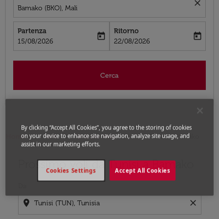
close
Bamako (BKO), Mali
Partenza
Ritorno
today
today
fc-booking-departure-date-aria-label
fc-booking-return-date-aria-label
15/08/2026
22/08/2026
Cerca
By clicking “Accept All Cookies”, you agree to the storing of cookies
on your device to enhance site navigation, analyze site usage, and
Home
Voli
Voli per Mali
Voli Tunisi - Bamako
assist in our marketing efforts.
Prossimo voli da Tunisi a Bamako
Prova ad aggiornare il tuo percorso (origine e/o destina
Cookies Settings
Accept All Cookies
Da
location_on
close