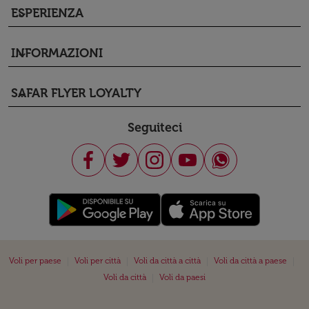
ESPERIENZA
keyboard_arrow_down
INFORMAZIONI
keyboard_arrow_down
SAFAR FLYER LOYALTY
keyboard_arrow_down
Seguiteci
|
|
|
|
Voli per paese
Voli per città
Voli da città a città
Voli da città a paese
|
Voli da città
Voli da paesi