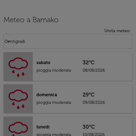
Meteo a Bamako
Unità meteo
:
Weather unit option Centigradi Selected
keyboard_arrow_down
Centigradi
32°C
sabato
pioggia moderata
08/08/2026
29°C
domenica
pioggia moderata
09/08/2026
30°C
lunedì
pioggia moderata
10/08/2026