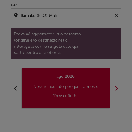
Per
location_on
close
Prova ad aggiornare il tuo percorso
(origine e/o destinazione) o
interagisci con le singole date qui
sotto per trovare offerte.
ago 2026
chevron_left
chevron_right
Nessun risultato per questo mese.
Nes
Trova offerte
Displaying fares for agosto-2026