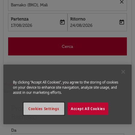
close
Bamako (BKO), Mali
Partenza
Ritorno
today
today
fc-booking-departure-date-aria-label
fc-booking-return-date-aria-label
17/08/2026
24/08/2026
Cerca
By clicking “Accept All Cookies”, you agree to the storing of cookies
Home
Voli
Voli per Mali
Voli Strasburgo -
on your device to enhance site navigation, analyze site usage, and
Bamako
assist in our marketing efforts.
Prossimo voli da Strasburgo a
Prova ad aggiornare il tuo percorso (origine e/o destina
Cookies Settings
Accept All Cookies
Bamako
Da