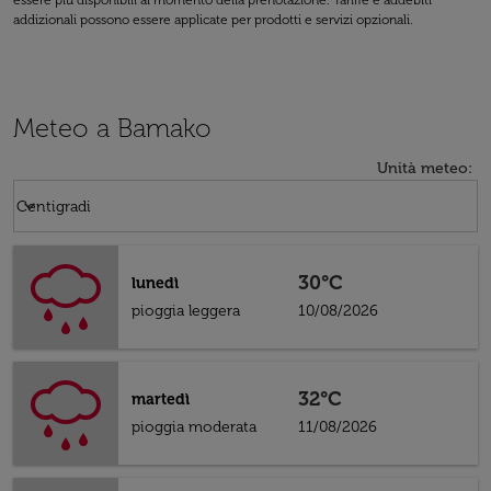
essere più disponibili al momento della prenotazione. Tariffe e addebiti
addizionali possono essere applicate per prodotti e servizi opzionali.
Meteo a Bamako
Unità meteo
:
Weather unit option Centigradi Selected
keyboard_arrow_down
Centigradi
30°C
lunedì
pioggia leggera
10/08/2026
32°C
martedì
pioggia moderata
11/08/2026