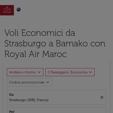

Voli Economici da
Strasburgo a Bamako con
Royal Air Maroc
expand_more
expand_more
Andata e ritorno
1 Passeggero, Economia
expand_more
Codice promozionale
Da
close
Strasburgo (SXB), Francia
Per