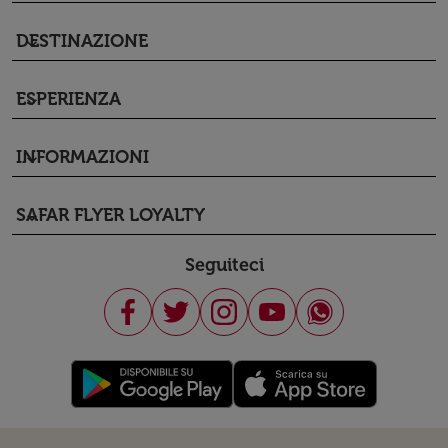
DESTINAZIONE
keyboard_arrow_down
ESPERIENZA
keyboard_arrow_down
INFORMAZIONI
keyboard_arrow_down
SAFAR FLYER LOYALTY
keyboard_arrow_down
Seguiteci