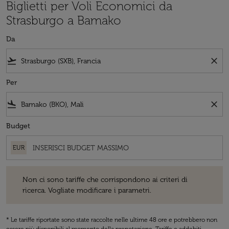
Biglietti per Voli Economici da
Strasburgo a Bamako
Da
flight_takeoff
close
Per
flight_land
close
Budget
EUR
Non ci sono tariffe che corrispondono ai criteri di ricerca. Vogliate 
Non ci sono tariffe che corrispondono ai criteri di
ricerca. Vogliate modificare i parametri.
* Le tariffe riportate sono state raccolte nelle ultime 48 ore e potrebbero non