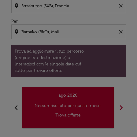
location_on
close
Per
location_on
close
Prova ad aggiornare il tuo percorso
(origine e/o destinazione) o
interagisci con le singole date qui
sotto per trovare offerte.
ago 2026
chevron_left
chevron_right
Nessun risultato per questo mese.
Nes
Trova offerte