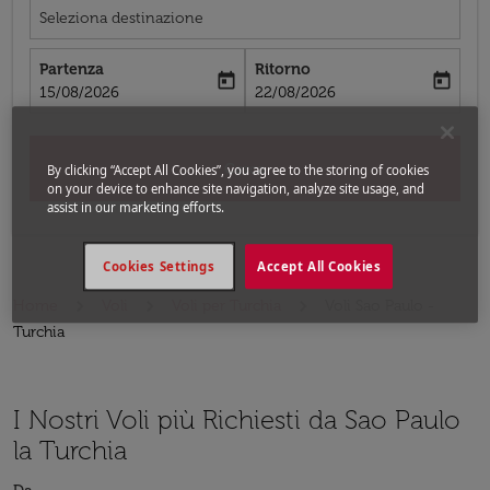
Seleziona destinazione
Partenza
Ritorno
today
today
fc-booking-departure-date-aria-label
fc-booking-return-date-aria-label
15/08/2026
22/08/2026
Cerca
By clicking “Accept All Cookies”, you agree to the storing of cookies
on your device to enhance site navigation, analyze site usage, and
assist in our marketing efforts.
Cookies Settings
Accept All Cookies
Home
Voli
Voli per Turchia
Voli Sao Paulo -
Turchia
I Nostri Voli più Richiesti da Sao Paulo
la Turchia