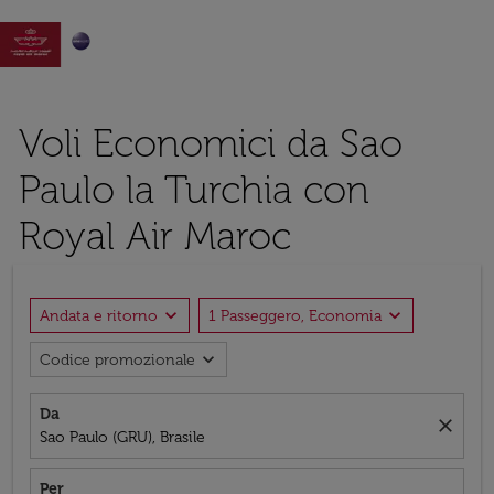

Voli Economici da Sao
Paulo la Turchia con
Royal Air Maroc
expand_more
expand_more
Andata e ritorno
1 Passeggero, Economia
expand_more
Codice promozionale
Da
close
Sao Paulo (GRU), Brasile
Per