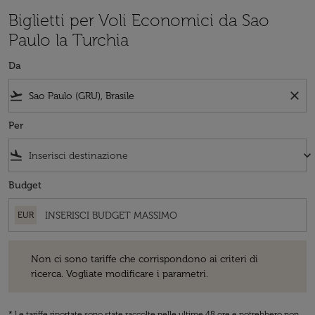
Biglietti per Voli Economici da Sao
Paulo la Turchia
Da
flight_takeoff
close
Per
flight_land
keyboard_arrow_down
Budget
EUR
Non ci sono tariffe che corrispondono ai criteri di ricerca. Vogliate 
Non ci sono tariffe che corrispondono ai criteri di
ricerca. Vogliate modificare i parametri.
* Le tariffe riportate sono state raccolte nelle ultime 48 ore e potrebbero non