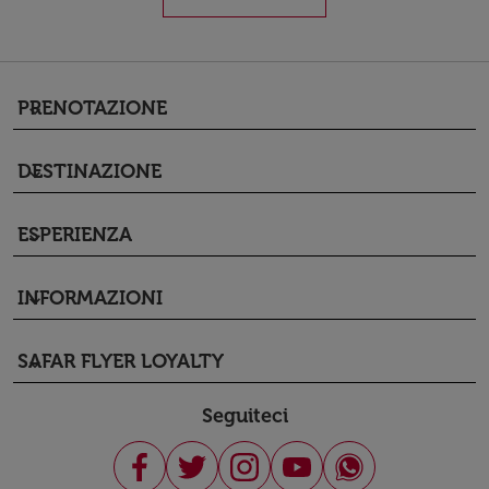
PRENOTAZIONE
keyboard_arrow_down
DESTINAZIONE
keyboard_arrow_down
ESPERIENZA
keyboard_arrow_down
INFORMAZIONI
keyboard_arrow_down
SAFAR FLYER LOYALTY
keyboard_arrow_down
Seguiteci