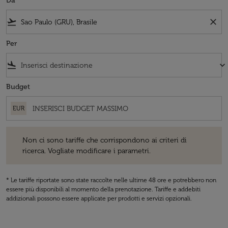
Da
flight_takeoff
close
Per
flight_land
keyboard_arrow_down
Budget
EUR
Non ci sono tariffe che corrispondono ai criteri di ricerca. Vogliate 
Non ci sono tariffe che corrispondono ai criteri di
ricerca. Vogliate modificare i parametri.
* Le tariffe riportate sono state raccolte nelle ultime 48 ore e potrebbero non
essere più disponibili al momento della prenotazione. Tariffe e addebiti
addizionali possono essere applicate per prodotti e servizi opzionali.