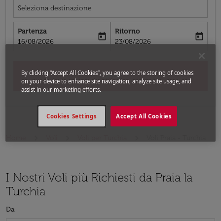
Seleziona destinazione
Partenza
Ritorno
today
today
fc-booking-departure-date-aria-label
fc-booking-return-date-aria-label
16/08/2026
23/08/2026
By clicking “Accept All Cookies”, you agree to the storing of cookies
Cerca
on your device to enhance site navigation, analyze site usage, and
assist in our marketing efforts.
Cookies Settings
Accept All Cookies
Home
Voli
Voli per Turchia
Voli Praia - Turchia
I Nostri Voli più Richiesti da Praia la
Turchia
Da