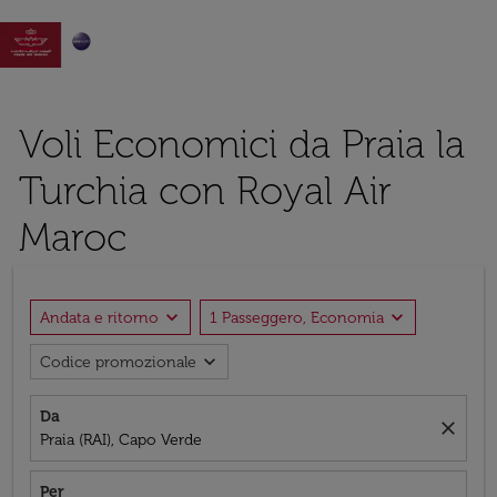

Voli Economici da Praia la
Turchia con Royal Air
Maroc
expand_more
expand_more
Andata e ritorno
1 Passeggero, Economia
expand_more
Codice promozionale
Da
close
Praia (RAI), Capo Verde
Per