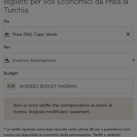
Biglietti per Voli Economici da Praia la
Turchia
Da
flight_takeoff
close
Per
flight_land
keyboard_arrow_down
Budget
EUR
Non ci sono tariffe che corrispondono ai criteri di ricerca. Vogliate 
Non ci sono tariffe che corrispondono ai criteri di
ricerca. Vogliate modificare i parametri.
* Le tariffe riportate sono state raccolte nelle ultime 48 ore e potrebbero non
essere più disponibili al momento della prenotazione. Tariffe e addebiti