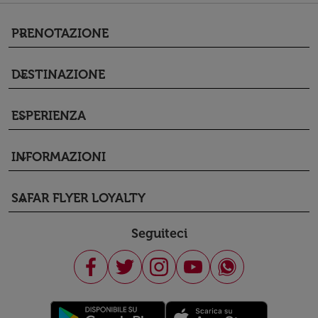
PRENOTAZIONE
keyboard_arrow_down
DESTINAZIONE
keyboard_arrow_down
ESPERIENZA
keyboard_arrow_down
INFORMAZIONI
keyboard_arrow_down
SAFAR FLYER LOYALTY
keyboard_arrow_down
Seguiteci