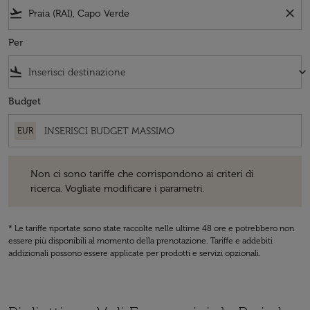
flight_takeoff
close
Per
flight_land
keyboard_arrow_down
Budget
EUR
Non ci sono tariffe che corrispondono ai criteri di ricerca. Vogliate 
Non ci sono tariffe che corrispondono ai criteri di
ricerca. Vogliate modificare i parametri.
* Le tariffe riportate sono state raccolte nelle ultime 48 ore e potrebbero non
essere più disponibili al momento della prenotazione. Tariffe e addebiti
addizionali possono essere applicate per prodotti e servizi opzionali.