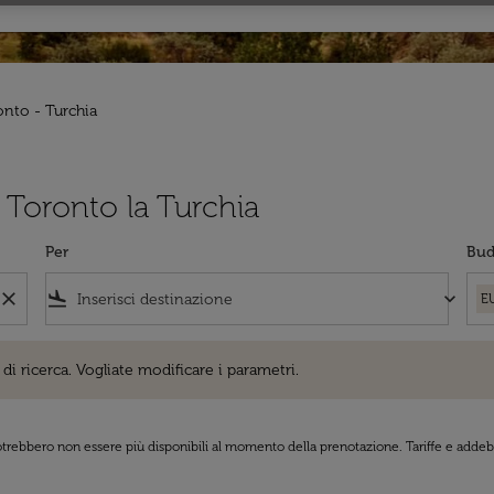
onto - Turchia
da Toronto la Turchia
Per
Bud
close
flight_land
keyboard_arrow_down
E
cerca. Vogliate modificare i parametri.
di ricerca. Vogliate modificare i parametri.
 potrebbero non essere più disponibili al momento della prenotazione. Tariffe e addebi