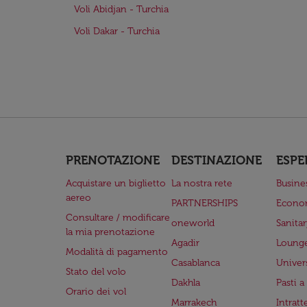
Voli Abidjan - Turchia
Voli Dakar - Turchia
PRENOTAZIONE
DESTINAZIONE
ESPE
Acquistare un biglietto
La nostra rete
Busine
aereo
PARTNERSHIPS
Econo
Consultare / modificare
oneworld
Sanita
la mia prenotazione
Agadir
Lounge
Modalità di pagamento
Casablanca
Univer
Stato del volo
Dakhla
Pasti 
Orario dei vol
Marrakech
Intrat