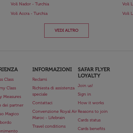
Voli Nador - Turchia
Voli 
Voli Accra - Turchia
Voli 
VEDI ALTRO
RIENZA
INFORMAZIONI
SAFAR FLYER
LOYALTY
ss Class
Reclami
Join us!
my Class
Richiesta di assistenza
speciale
Sign in
ry Measures
Contattaci
How it works
 dei partner
Convenzione Royal Air
Reasons to join
so Magico
Maroc - Lifebrain
Cards status
a bordo
Travel conditions
Cards benefits
tenimento