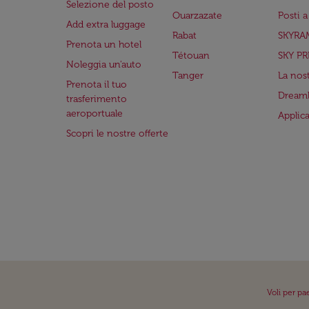
Selezione del posto
Ouarzazate
Posti 
Add extra luggage
Rabat
SKYRA
Prenota un hotel
Tétouan
SKY PR
Noleggia un'auto
Tanger
La nost
Prenota il tuo
Dreaml
trasferimento
aeroportuale
Applic
Scopri le nostre offerte
Voli per pa