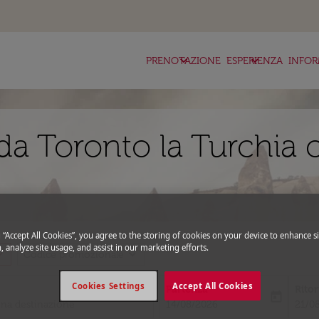
keyboard_arrow_down
keyboard_arrow_down
ke
PRENOTAZIONE
ESPERIENZA
INFOR
da Toronto la Turchia 
g “Accept All Cookies”, you agree to the storing of cookies on your device to enhance si
, analyze site usage, and assist in our marketing efforts.
_more
expand_more
Codice promozionale
Cookies Settings
Accept All Cookies
Partenza
Rito
today
fc-booking-departure-date-aria-l
fc-bo
14/08/2026
21/0