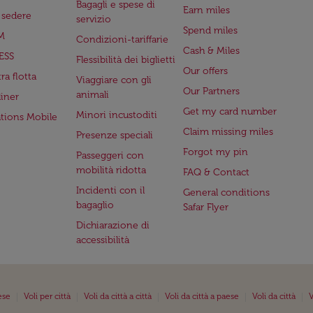
Bagagli e spese di
Earn miles
a sedere
servizio
Spend miles
M
Condizioni-tariffarie
Cash & Miles
ESS
Flessibilità dei biglietti
Our offers
ra flotta
Viaggiare con gli
Our Partners
animali
iner
Get my card number
Minori incustoditi
ations Mobile
Claim missing miles
Presenze speciali
Forgot my pin
Passeggeri con
mobilità ridotta
FAQ & Contact
Incidenti con il
General conditions
bagaglio
Safar Flyer
Dichiarazione di
accessibilità
|
|
|
|
|
ese
Voli per città
Voli da città a città
Voli da città a paese
Voli da città
V