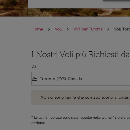
Home
Voli
Voli per Turchia
Voli Tor
I Nostri Voli più Richiesti 
Da
flight_takeoff
Non ci sono tariffe che corrispondono ai criteri di ri
Non ci sono tariffe che corrispondono ai criteri 
* Le tariffe riportate sono state raccolte nelle ultime 48 ore e
opzionali.