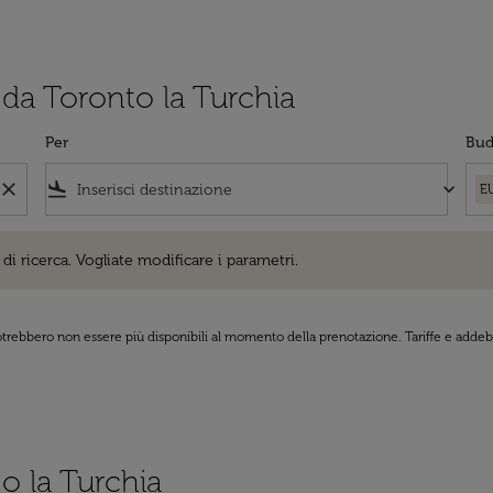
i da Toronto la Turchia
Per
Bud
close
flight_land
keyboard_arrow_down
E
cerca. Vogliate modificare i parametri.
di ricerca. Vogliate modificare i parametri.
 potrebbero non essere più disponibili al momento della prenotazione. Tariffe e addebi
 o la Turchia