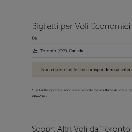
Biglietti per Voli Economic
Da
flight_takeoff
Non ci sono tariffe che corrispondono ai criteri di ri
Non ci sono tariffe che corrispondono ai criteri 
* Le tariffe riportate sono state raccolte nelle ultime 48 ore e
opzionali.
Scopri Altri Voli da Toronto