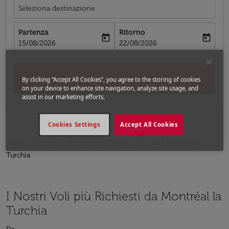
Seleziona destinazione
Partenza
Ritorno
today
today
fc-booking-departure-date-aria-label
fc-booking-return-date-aria-label
15/08/2026
22/08/2026
Cerca
By clicking “Accept All Cookies”, you agree to the storing of cookies
on your device to enhance site navigation, analyze site usage, and
assist in our marketing efforts.
Cookies Settings
Accept All Cookies
Home
Voli
Voli per Turchia
Voli Montréal -
Turchia
I Nostri Voli più Richiesti da Montréal la
Turchia