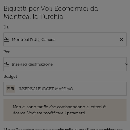
Biglietti per Voli Economici da
Montréal la Turchia
Da
flight_takeoff
close
Per
flight_land
keyboard_arrow_down
Budget
EUR
Non ci sono tariffe che corrispondono ai criteri di ricerca. Vogliate 
Non ci sono tariffe che corrispondono ai criteri di
ricerca. Vogliate modificare i parametri.
* Le tariffe riportate sono state raccolte nelle ultime 48 ore e potrebbero non