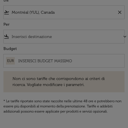
Da
flight_takeoff
close
Per
flight_land
keyboard_arrow_down
Budget
EUR
Non ci sono tariffe che corrispondono ai criteri di ricerca. Vogliate 
Non ci sono tariffe che corrispondono ai criteri di
ricerca. Vogliate modificare i parametri.
* Le tariffe riportate sono state raccolte nelle ultime 48 ore e potrebbero non
essere più disponibili al momento della prenotazione. Tariffe e addebiti
addizionali possono essere applicate per prodotti e servizi opzionali.