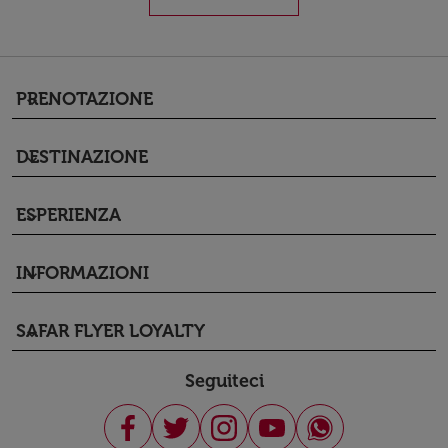
PRENOTAZIONE
keyboard_arrow_down
DESTINAZIONE
keyboard_arrow_down
ESPERIENZA
keyboard_arrow_down
INFORMAZIONI
keyboard_arrow_down
SAFAR FLYER LOYALTY
keyboard_arrow_down
Seguiteci