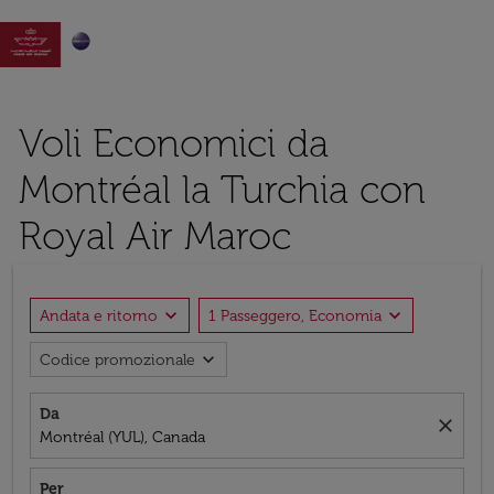

Voli Economici da
Montréal la Turchia con
Royal Air Maroc
expand_more
expand_more
Andata e ritorno
1 Passeggero, Economia
expand_more
Codice promozionale
Da
close
Montréal (YUL), Canada
Per