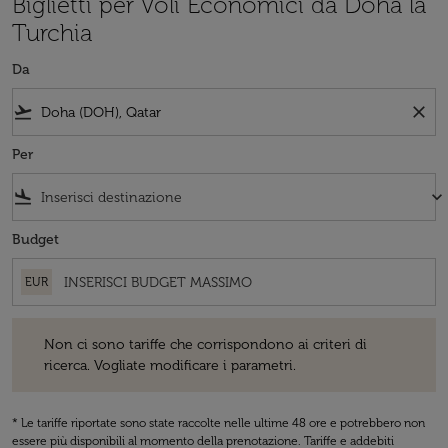
Biglietti per Voli Economici da Doha la
Turchia
Da
flight_takeoff
close
Per
flight_land
keyboard_arrow_down
Budget
EUR
Non ci sono tariffe che corrispondono ai criteri di ricerca. Vogliate 
Non ci sono tariffe che corrispondono ai criteri di
ricerca. Vogliate modificare i parametri.
* Le tariffe riportate sono state raccolte nelle ultime 48 ore e potrebbero non
essere più disponibili al momento della prenotazione. Tariffe e addebiti