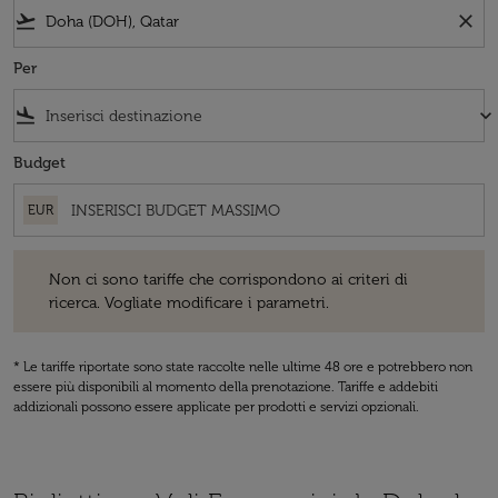
flight_takeoff
close
Per
flight_land
keyboard_arrow_down
Budget
EUR
Non ci sono tariffe che corrispondono ai criteri di ricerca. Vogliate 
Non ci sono tariffe che corrispondono ai criteri di
ricerca. Vogliate modificare i parametri.
* Le tariffe riportate sono state raccolte nelle ultime 48 ore e potrebbero non
essere più disponibili al momento della prenotazione. Tariffe e addebiti
addizionali possono essere applicate per prodotti e servizi opzionali.