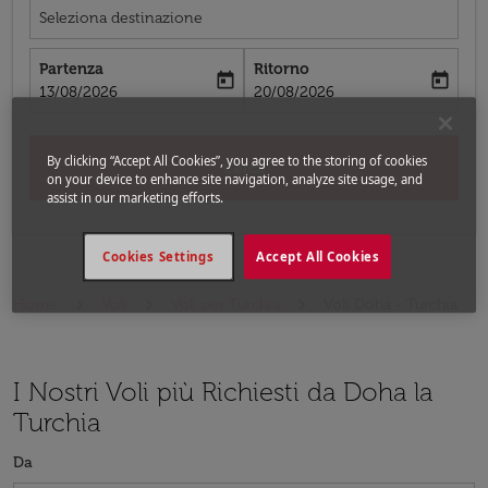
Seleziona destinazione
Partenza
Ritorno
today
today
fc-booking-departure-date-aria-label
fc-booking-return-date-aria-label
13/08/2026
20/08/2026
By clicking “Accept All Cookies”, you agree to the storing of cookies
Cerca
on your device to enhance site navigation, analyze site usage, and
assist in our marketing efforts.
Cookies Settings
Accept All Cookies
Home
Voli
Voli per Turchia
Voli Doha - Turchia
I Nostri Voli più Richiesti da Doha la
Turchia
Da