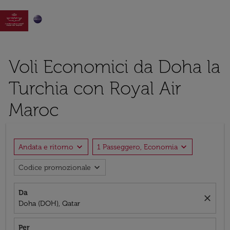

Voli Economici da Doha la
Turchia con Royal Air
Maroc
expand_more
expand_more
Andata e ritorno
1 Passeggero, Economia
expand_more
Codice promozionale
Da
close
Doha (DOH), Qatar
Per