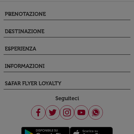
PRENOTAZIONE
keyboard_arrow_down
DESTINAZIONE
keyboard_arrow_down
ESPERIENZA
keyboard_arrow_down
INFORMAZIONI
keyboard_arrow_down
SAFAR FLYER LOYALTY
keyboard_arrow_down
Seguiteci