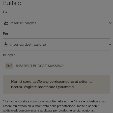
Buffalo
Da
flight_takeoff
keyboard_arrow_down
Per
flight_land
keyboard_arrow_down
Budget
EUR
Non ci sono tariffe che corrispondono ai criteri di ricerca. Vogliate 
Non ci sono tariffe che corrispondono ai criteri di
ricerca. Vogliate modificare i parametri.
* Le tariffe riportate sono state raccolte nelle ultime 48 ore e potrebbero non
essere più disponibili al momento della prenotazione. Tariffe e addebiti
addizionali possono essere applicate per prodotti e servizi opzionali.