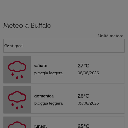
Meteo a Buffalo
Unità meteo
:
Weather unit option Centigradi Selected
keyboard_arrow_down
Centigradi
27°C
sabato
pioggia leggera
08/08/2026
26°C
domenica
pioggia leggera
09/08/2026
25°C
lunedì