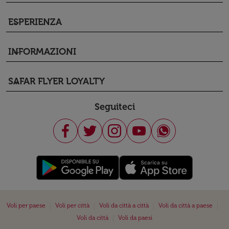
ESPERIENZA
keyboard_arrow_down
INFORMAZIONI
keyboard_arrow_down
SAFAR FLYER LOYALTY
keyboard_arrow_down
Seguiteci
|
|
|
|
Voli per paese
Voli per città
Voli da città a città
Voli da città a paese
|
Voli da città
Voli da paesi