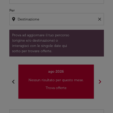
Per
location_on
close
Prova ad aggiornare il tuo percorso
(origine e/o destinazione) o
interagisci con le singole date qui
sotto per trovare offerte.
ago 2026
chevron_left
chevron_right
Nessun risultato per questo mese.
Nes
Trova offerte