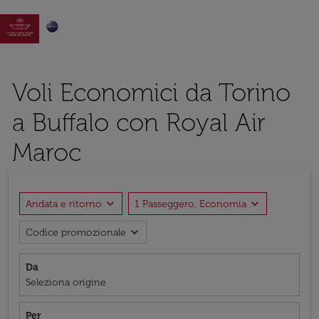

Voli Economici da Torino
a Buffalo con Royal Air
Maroc
expand_more
expand_more
Andata e ritorno
1 Passeggero, Economia
expand_more
Codice promozionale
Da
Seleziona origine
Per