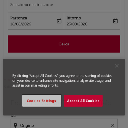
Seleziona destinazione
Partenza
Ritorno
today
today
fc-booking-departure-date-aria-label
fc-booking-return-date-aria-label
16/08/2026
23/08/2026
Cerca
By clicking “Accept All Cookies”, you agree to the storing of cookies
Home
Voli
Voli per Stati Uniti
Voli Torino -
on your device to enhance site navigation, analyze site usage, and
assist in our marketing efforts.
Buffalo
Prossimo voli da Torino a Buffalo
Cookies Settings
Accept All Cookies
Prova ad aggiornare il tuo percorso (origine e/o destina
Da
location_on
close